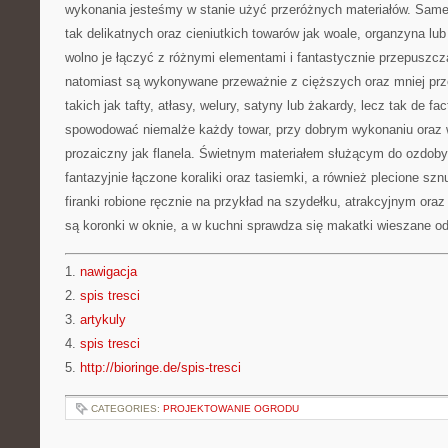
wykonania jesteśmy w stanie użyć przeróżnych materiałów. Same 
tak delikatnych oraz cieniutkich towarów jak woale, organzyna lub 
wolno je łączyć z różnymi elementami i fantastycznie przepuszcz
natomiast są wykonywane przeważnie z cięższych oraz mniej prz
takich jak tafty, atłasy, welury, satyny lub żakardy, lecz tak de fac
spowodować niemalże każdy towar, przy dobrym wykonaniu oraz 
prozaiczny jak flanela. Świetnym materiałem służącym do ozdob
fantazyjnie łączone koraliki oraz tasiemki, a również plecione szn
firanki robione ręcznie na przykład na szydełku, atrakcyjnym o
są koronki w oknie, a w kuchni sprawdza się makatki wieszane o
1.
nawigacja
2.
spis tresci
3.
artykuly
4.
spis tresci
5.
http://bioringe.de/spis-tresci
CATEGORIES:
PROJEKTOWANIE OGRODU