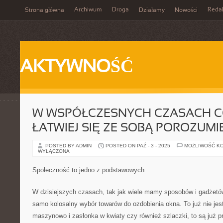
Archiwum
Droga
Reda
Strona główna
Działamy
Nowości
AKTYWNOŚĆ
W WSPÓŁCZESNYCH CZASACH C
ŁATWIEJ SIĘ ZE SOBĄ POROZUMI
POSTED BY ADMIN
POSTED ON PAŹ - 3 - 2025
MOŻLIWOŚĆ K
WYŁĄCZONA
Społeczność to jedno z podstawowych
W dzisiejszych czasach, tak jak wiele mamy sposobów i gadżetó
samo kolosalny wybór towarów do ozdobienia okna. To już nie jest 
maszynowo i zasłonka w kwiaty czy również szlaczki, to są już p