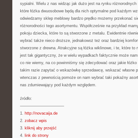
sypialni. Wielu z nas widząc jak dużo jest na rynku różnorodnych
które łóżka dwuosobowe będą dla nich optymalne pod każdym wzg
odwiedzamy sklep meblowy bardzo prędko możemy przekonać się
różnorodności tego asortymentu. Współcześnie na przykład mam
pokoju dziecka, które to są stworzone z metalu. Ewidentnie równi
wybrać także nieco droższe, jednakowoż też oraz bardziej komfort
stworzone z drewna. Atrakcyjne są łóżka wiklinowe, i te, które to 
jest tak gigantyczny, że w wielu wypadkach faktycznie może nam 
co nie wiemy, na co powinniśmy się zdecydować oraz jakie łóżko 
takim razie zapytać o wskazówkę sprzedawcę, wskazać własne po
wtenczas z pewnością pomoże on nam wybrać taki pokaźny asorty
nas zdumiewający pod każdym względem.
źródło:
———————————
1.
http://novacaija.de
2.
zobacz wpis
3.
kliknij aby przejść
4.
link do strony