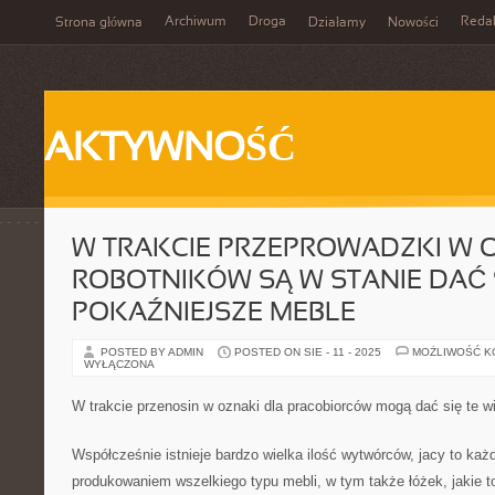
Archiwum
Droga
Reda
Strona główna
Działamy
Nowości
AKTYWNOŚĆ
W TRAKCIE PRZEPROWADZKI W 
ROBOTNIKÓW SĄ W STANIE DAĆ S
POKAŹNIEJSZE MEBLE
POSTED BY ADMIN
POSTED ON SIE - 11 - 2025
MOŻLIWOŚĆ 
WYŁĄCZONA
W trakcie przenosin w oznaki dla pracobiorców mogą dać się te 
Współcześnie istnieje bardzo wielka ilość wytwórców, jacy to każ
produkowaniem wszelkiego typu mebli, w tym także łóżek, jakie 