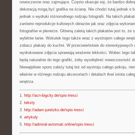
nowoczesne oraz zajmujące. Często okazuje się, że bardzo dobr
dekoracją mogą być grafika na ścianę. Nie chodzi tutaj jednak o 
jednak o wydruki różnorodnego rodzaju fotografii. Na takich plak
zarówno reprodukcje kultowych obrazów jak oraz zdjęcia wykona
fotografów w plenerze. Główną zaletą takich plakatów jest to, że 
wybitnie tanie. Wskutek tego także wraz z wystrojem całego wnę
zobacz plakaty do kuchni. W przeciwieństwie do stereotypowych 
wydrukowane zdjęcia sprawiają wrażenie lekkości. Wobec tego t
będą naturalnie do tego grafiki, żeby wyodrębnić nowoczesność 
Niewątpliwie sporo zależy tutaj też od wystroju całego pokoju, ni
właśnie w różnego rodzaju akcesoriach i detalach tkwi istota cał
wnętrza.
1.
http://acn-bigcity.de/spis-tresci
2.
teksty
3.
http://adam-juretzko.de/spis-tresci
4.
artykuly
5.
http://admiral-avtomati.online/spis-tresci