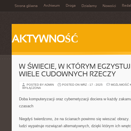
Archiwum
Droga
Reda
Strona główna
Działamy
Nowości
AKTYWNOŚĆ
W ŚWIECIE, W KTÓRYM EGZYSTUJ
WIELE CUDOWNYCH RZECZY
POSTED BY ADMIN
POSTED ON WRZ - 17 - 2025
MOŻLIWOŚĆ 
WYŁĄCZONA
Doba komputeryzacji oraz cybernetyzacji dociera w każdy zakam
czasach
Niegdyś twierdzono, że na ścianach powinno się wieszać obrazy. 
ludzi wypatruje rozwiązań alternatywnych, dzięki którym ich wnętr