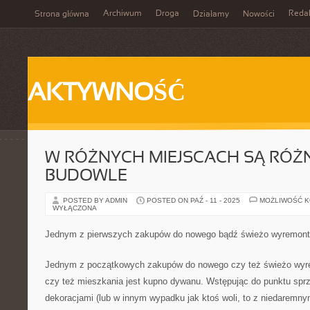
Archiwum
Droga
Reda
Strona główna
Działamy
Nowości
AKTYWNOŚĆ
W RÓŻNYCH MIEJSCACH SĄ RÓ
BUDOWLE
POSTED BY ADMIN
POSTED ON PAŹ - 11 - 2025
MOŻLIWOŚĆ 
WYŁĄCZONA
Jednym z pierwszych zakupów do nowego bądź świeżo wyremon
Jednym z początkowych zakupów do nowego czy też świeżo wy
czy też mieszkania jest kupno dywanu. Wstępując do punktu sprz
dekoracjami (lub w innym wypadku jak ktoś woli, to z niedarem