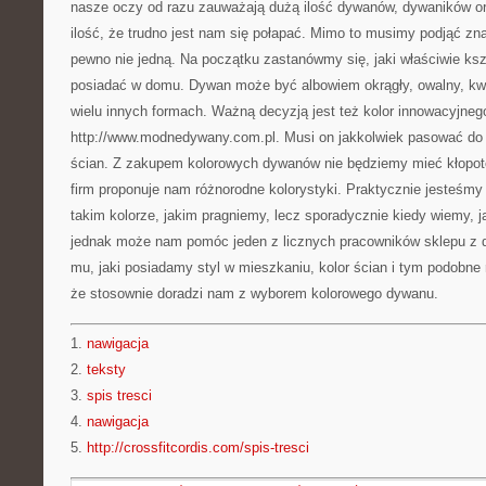
nasze oczy od razu zauważają dużą ilość dywanów, dywaników ora
ilość, że trudno jest nam się połapać. Mimo to musimy podjąć zn
pewno nie jedną. Na początku zastanówmy się, jaki właściwie ks
posiadać w domu. Dywan może być albowiem okrągły, owalny, kwa
wielu innych formach. Ważną decyzją jest też kolor innowacyjneg
http://www.modnedywany.com.pl. Musi on jakkolwiek pasować do w
ścian. Z zakupem kolorowych dywanów nie będziemy mieć kłopotó
firm proponuje nam różnorodne kolorystyki. Praktycznie jesteśm
takim kolorze, jakim pragniemy, lecz sporadycznie kiedy wiemy, ja
jednak może nam pomóc jeden z licznych pracowników sklepu z
mu, jaki posiadamy styl w mieszkaniu, kolor ścian i tym podobn
że stosownie doradzi nam z wyborem kolorowego dywanu.
1.
nawigacja
2.
teksty
3.
spis tresci
4.
nawigacja
5.
http://crossfitcordis.com/spis-tresci