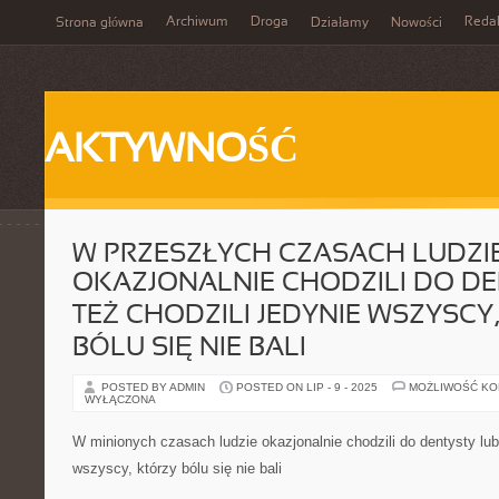
Archiwum
Droga
Reda
Strona główna
Działamy
Nowości
AKTYWNOŚĆ
W PRZESZŁYCH CZASACH LUDZI
OKAZJONALNIE CHODZILI DO DE
TEŻ CHODZILI JEDYNIE WSZYSCY
BÓLU SIĘ NIE BALI
POSTED BY ADMIN
POSTED ON LIP - 9 - 2025
MOŻLIWOŚĆ K
WYŁĄCZONA
W minionych czasach ludzie okazjonalnie chodzili do dentysty lub 
wszyscy, którzy bólu się nie bali