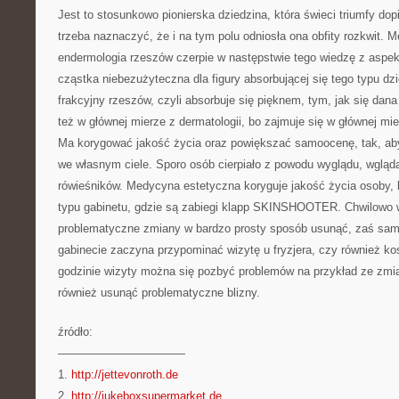
Jest to stosunkowo pionierska dziedzina, która świeci triumfy dopi
trzeba naznaczyć, że i na tym polu odniosła ona obfity rozkwit. 
endermologia rzeszów czerpie w następstwie tego wiedzę z aspek
cząstka niebezużyteczna dla figury absorbującej się tego typu dzie
frakcyjny rzeszów, czyli absorbuje się pięknem, tym, jak się dana
też w głównej mierze z dermatologii, bo zajmuje się w głównej m
Ma korygować jakość życia oraz powiększać samoocenę, tak, aby
we własnym ciele. Sporo osób cierpiało z powodu wyglądu, wgląda
rówieśników. Medycyna estetyczna koryguje jakość życia osoby, 
typu gabinetu, gdzie są zabiegi klapp SKINSHOOTER. Chwilowo 
problematyczne zmiany w bardzo prosty sposób usunąć, zaś sam
gabinecie zaczyna przypominać wizytę u fryzjera, czy również ko
godzinie wizyty można się pozbyć problemów na przykład ze zmi
również usunąć problematyczne blizny.
źródło:
———————————
1.
http://jettevonroth.de
2.
http://jukeboxsupermarket.de