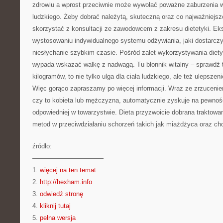
zdrowiu a wprost przeciwnie może wywołać poważne zaburzenia 
ludzkiego. Żeby dobrać należytą, skuteczną oraz co najważniejsz
skorzystać z konsultacji ze zawodowcem z zakresu dietetyki. E
wystosowaniu indywidualnego systemu odżywiania, jaki dostarczy
niesłychanie szybkim czasie. Pośród zalet wykorzystywania diet
wypada wskazać walkę z nadwagą. Tu błonnik witalny – sprawdź 
kilogramów, to nie tylko ulga dla ciała ludzkiego, ale też ulepsze
Więc gorąco zapraszamy po więcej informacji. Wraz ze zrzuceni
czy to kobieta lub mężczyzna, automatycznie zyskuje na pewności
odpowiedniej w towarzystwie. Dieta przyzwoicie dobrana traktowan
metod w przeciwdziałaniu schorzeń takich jak miażdżyca oraz ch
źródło:
———————————
1.
więcej na ten temat
2.
http://hexham.info
3.
odwiedź stronę
4.
kliknij tutaj
5.
pełna wersja