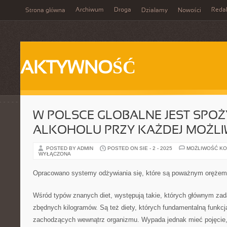
Archiwum
Droga
Reda
Strona główna
Działamy
Nowości
AKTYWNOŚĆ
W POLSCE GLOBALNE JEST SPO
ALKOHOLU PRZY KAŻDEJ MOŻLIW
POSTED BY ADMIN
POSTED ON SIE - 2 - 2025
MOŻLIWOŚĆ K
WYŁĄCZONA
Opracowano systemy odżywiania się, które są poważnym orężem
Wśród typów znanych diet, występują takie, których głównym zada
zbędnych kilogramów. Są też diety, których fundamentalną funkcj
zachodzących wewnątrz organizmu. Wypada jednak mieć pojęcie, 