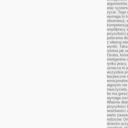
argumentów, 
oraz systema
życie. Tego 
wymaga to k
obserwacji, 
kompetencją
współpracy z
przyszłości 
polecenia dl
z własną wi
wyniki. Taka 
istotna jak 
Osoba, która
inteligentne
rynku pracy,
oznacza to j
wszystkie p
bezpieczne r
emocjonalne 
algorytm nie
nauczyciela,
bo ma gorszy
wymaga rozmo
Właśnie dlat
przyszłości 
wrażliwości
warto zauważ
rodziców. On
dziecko uczy
urządzeń, pla