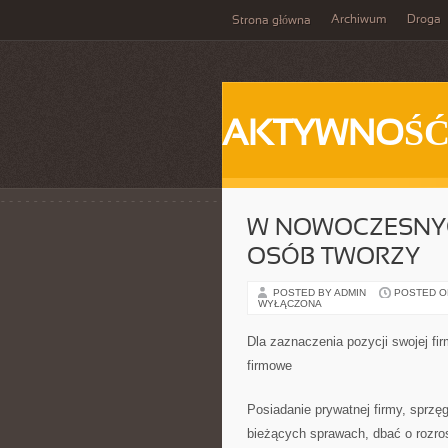
Archiwum
Droga
Strona główna
AKTYWNOŚ
W NOWOCZESNY
OSÓB TWORZY
POSTED BY ADMIN
POSTED ON 
WYŁĄCZONA
Dla zaznaczenia pozycji swojej fi
firmowe
Posiadanie prywatnej firmy, sprzę
bieżących sprawach, dbać o rozros