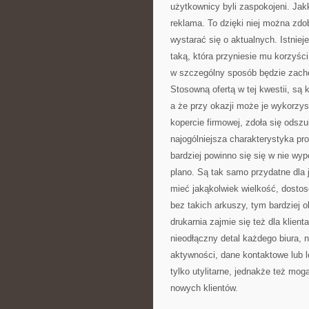
użytkownicy byli zaspokojeni. Jak
reklama. To dzięki niej można zd
wystarać się o aktualnych. Istnie
taką, która przyniesie mu korzyśc
w szczególny sposób będzie zachęc
Stosowną ofertą w tej kwestii, są 
a że przy okazji może je wykorzyst
kopercie firmowej, zdoła się odszu
najogólniejsza charakterystyka pro
bardziej powinno się się w nie wy
plano. Są tak samo przydatne dla 
mieć jakąkolwiek wielkość, dostos
bez takich arkuszy, tym bardziej 
drukarnia zajmie się też dla klie
nieodłączny detal każdego biura, 
aktywności, dane kontaktowe lub l
tylko utylitarne, jednakże też m
nowych klientów.