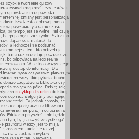
też szybkie tworzenie quizów,
nteraktywnych map myśli czy testów z
ym sprawdzaniem odpowiedzi.
mentem tej zmiany jest personalizacja.
j klasie trzydziestoosobowej trudno
niowi poświęcić tyle samo czasu.
dzą, bo tempo jest za wolne, inni czują
i, bo grupa pędzi za szybko. Sztuczna
 może dopasować materiał do
osoby, a jednocześnie podsunąć
i informacje o tym, kto potrzebuje
ięki temu uczeń dostaje poczucie, że
ns, bo odpowiada na jego realne
ainteresowania. W tle tego wszystkiego
niczony dostęp do informacji. Dla
zi internet bywa oczywistym pierwszym
wiedzi na wszystkie pytania, trochę
yś dobrze zaopatrzona biblioteka czy
opedia stojąca na półce. Dziś tę rolę
antyczna
encyklopedia online
do której
coś dopisać, a algorytmy pomagają
rzebne treści. To jednak sprawia, że
iejsze staje się uczenie filtrowania
oznawania manipulacji i odróżniania
któw. Edukacja przyszłości nie będzie
a na tym, by „nauczyć wszystkiego”,
ie przyrostu wiedzy jest to misja
Jej zadaniem stanie się raczej
 ucznia w zestaw nawyków:
 zadawania pytań, budowania