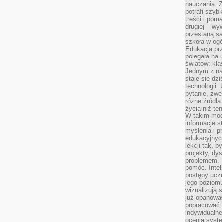
nauczania. Z
potrafi szyb
treści i po
drugiej – wy
przestaną sa
szkoła w og
Edukacja prz
polegała na
światów: kla
Jednym z na
staje się dz
technologii.
pytanie, zw
różne źródła
życia niż ten
W takim mod
informacje s
myślenia i 
edukacyjnych
lekcji tak, 
projekty, dy
problemem. 
pomóc. Intel
postępy ucz
jego poziomu
wizualizują 
już opanowa
popracować. 
indywidualn
ocenia syst