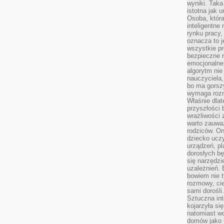
wyniki. Taka 
istotna jak 
Osoba, która
inteligentne
rynku pracy,
oznacza to j
wszystkie p
bezpieczne r
emocjonalne 
algorytm nie
nauczyciela,
bo ma gorszy
wymaga rozmo
Właśnie dlat
przyszłości 
wrażliwości
warto zauważ
rodziców. On
dziecko uczy
urządzeń, pla
dorosłych bę
się narzędzi
uzależnień. 
bowiem nie t
rozmowy, cie
sami dorośli.
Sztuczna int
kojarzyła się
natomiast wc
domów jako r