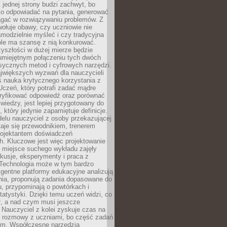
 jednej strony budzi zachwyt, bo
ko odpowiadać na pytania, generować
magać w rozwiązywaniu problemów. Z
wołuje obawy, czy uczniowie nie
modzielnie myśleć i czy tradycyjna
óle ma szansę z nią konkurować.
yszłości w dużej mierze będzie
 umiejętnym połączeniu tych dwóch
sycznych metod i cyfrowych narzędzi.
jwiększych wyzwań dla nauczycieli
iś nauka krytycznego korzystania z
 Uczeń, który potrafi zadać mądre
eryfikować odpowiedź oraz porównać
 wiedzy, jest lepiej przygotowany do
, który jedynie zapamiętuje definicje.
elu nauczyciel z osoby przekazującej
taje się przewodnikiem, trenerem
projektantem doświadczeń
. Kluczowe jest więc projektowanie
by miejsce suchego wykładu zajęły
skusje, eksperymenty i praca z
Technologia może w tym bardzo
igentne platformy edukacyjne analizują
nia, proponują zadania dopasowane do
, przypominają o powtórkach i
statystyki. Dzięki temu uczeń widzi, co
ł, a nad czym musi jeszcze
Nauczyciel z kolei zyskuje czas na
e rozmowy z uczniami, bo część zadań
em. Współczesne narzędzia