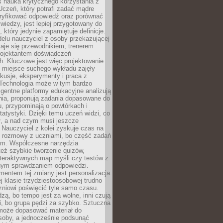
iś nauka krytycznego korzystania z
 Uczeń, który potrafi zadać mądre
eryfikować odpowiedź oraz porównać
 wiedzy, jest lepiej przygotowany do
, który jedynie zapamiętuje definicje.
elu nauczyciel z osoby przekazującej
taje się przewodnikiem, trenerem
projektantem doświadczeń
. Kluczowe jest więc projektowanie
by miejsce suchego wykładu zajęły
skusje, eksperymenty i praca z
Technologia może w tym bardzo
igentne platformy edukacyjne analizują
nia, proponują zadania dopasowane do
, przypominają o powtórkach i
statystyki. Dzięki temu uczeń widzi, co
ł, a nad czym musi jeszcze
Nauczyciel z kolei zyskuje czas na
e rozmowy z uczniami, bo część zadań
em. Współczesne narzędzia
też szybkie tworzenie quizów,
nteraktywnych map myśli czy testów z
ym sprawdzaniem odpowiedzi.
mentem tej zmiany jest personalizacja.
j klasie trzydziestoosobowej trudno
niowi poświęcić tyle samo czasu.
dzą, bo tempo jest za wolne, inni czują
i, bo grupa pędzi za szybko. Sztuczna
 może dopasować materiał do
osoby, a jednocześnie podsunąć