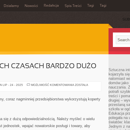
Redakcja
Tagi
Tagi
Działamy
Nowości
Spis Treści
SUB
Ć
CH CZASACH BARDZO DUŻO
Sztuczna int
kojarzyła się
natomiast wc
domów jako r
W
LIP - 24 - 2025
MOŻLIWOŚĆ KOMENTOWANIA
ZOSTAŁA
nauczania. Z
NOWOCZESNYCH
CZASACH
potrafi szyb
BARDZO
treści i po
DUŻO
rmy, coraz nagminniej przedsiębiorstwa wykorzystują koperty
drugiej – wy
OSÓB
TWORZY
przestaną sa
szkoła w og
Edukacja prz
polegała na
ga się z dużą odpowiedzialnością. Należy myśleć o wielu
światów: kla
t jednostek, wpajać nowatorskie posługi i towary, aby
Jednym z na