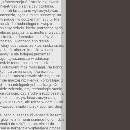
„alfabetyzacja AI” stanie się równie
umiejętność pisania czy czytania.
 potrafi kreatywnie wykorzystywać
 narzędzia, będzie miała przewagę na
 w nauce i w codziennym życiu. Nie
ednak, że technologia rozwiąże
roblemy szkoły. Nadal potrzebne będą
elacje, przyjazna atmosfera, wsparcie
i troska o dobrostan uczniów. Żaden
 zastąpi uważnego spojrzenia
 który dostrzeże, że ktoś siedzi cicho,
 dzień, albo że konflikt w klasie
wy, a nie kolejnej prezentacji.
ego najważniejsze w edukacji
będzie mądre połączenie ludzkiej
 z cyfrowymi możliwościami. Na końcu
yć, że zmienia się również rola
i także muszą oswoić się z tym, że
 się inaczej niż kiedyś, korzystając z
tform i inteligentnych aplikacji. Od
dzie zależało, czy technologia stanie
em rozwoju, czy źródłem rozproszenia i
Edukacja przyszłości zaczyna się
ylko w szkole, ale także w domu – od
kawości świata i przykładu, jaki dają
eligencja jeszcze kilkanaście lat temu
 głównie z filmami science fiction, dziś
hodzi do szkół, na uczelnie i do
ealne narzędzie wspierające proces