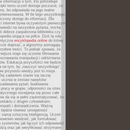
i informacje o tym, kto potrzebuje
ięki temu uczeń dostaje poczucie, że
ns, bo odpowiada na jego realne
ainteresowania. W tle tego wszystkiego
niczony dostęp do informacji. Dla
zi internet bywa oczywistym pierwszym
wiedzi na wszystkie pytania, trochę
yś dobrze zaopatrzona biblioteka czy
opedia stojąca na półce. Dziś tę rolę
antyczna
encyklopedia online
do której
coś dopisać, a algorytmy pomagają
rzebne treści. To jednak sprawia, że
iejsze staje się uczenie filtrowania
oznawania manipulacji i odróżniania
któw. Edukacja przyszłości nie będzie
a na tym, by „nauczyć wszystkiego”,
ie przyrostu wiedzy jest to misja
Jej zadaniem stanie się raczej
 ucznia w zestaw nawyków:
 zadawania pytań, budowania
pracy w grupie, odporności na stres
tycznego rozwijania się przez całe
nie da się w pełni zautomatyzować, bo
ontaktu z drugim człowiekiem,
empatii i doświadczenia. Ważną
 będzie również umiejętność
 samą sztuczną inteligencją. Uczeń
powinien wiedzieć, jak formułować
a systemów, jak łączyć ich odpowiedzi
edzą oraz jak weryfikować otrzymane