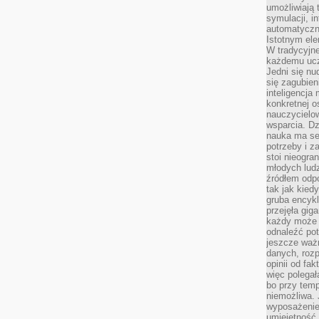
umożliwiają 
symulacji, i
automatyczn
Istotnym ele
W tradycyjne
każdemu ucz
Jedni się nu
się zagubien
inteligencja
konkretnej 
nauczycielow
wsparcia. Dz
nauka ma se
potrzeby i z
stoi nieogra
młodych lud
źródłem odpo
tak jak kied
gruba encykl
przejęła gig
każdy może 
odnaleźć pot
jeszcze ważn
danych, rozp
opinii od fa
więc polegał
bo przy temp
niemożliwa. 
wyposażenie
umiejętność