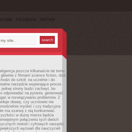
SCRIBE
FACEBOOK
TWITTER
eligencja jeszcze kilkanaście lat temu
 głównie z filmami science fiction, dziś
hodzi do szkół, na uczelnie i do
ealne narzędzie wspierające proces
 jednej strony budzi zachwyt, bo
ko odpowiadać na pytania, generować
magać w rozwiązywaniu problemów. Z
wołuje obawy, czy uczniowie nie
modzielnie myśleć i czy tradycyjna
óle ma szansę z nią konkurować.
yszłości w dużej mierze będzie
 umiejętnym połączeniu tych dwóch
sycznych metod i cyfrowych narzędzi.
jwiększych wyzwań dla nauczycieli