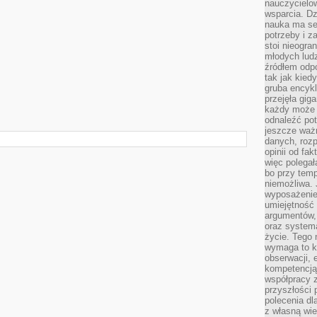
nauczycielow
wsparcia. Dz
nauka ma se
potrzeby i z
stoi nieogra
młodych lud
źródłem odpo
tak jak kied
gruba encykl
przejęła gig
każdy może 
odnaleźć pot
jeszcze ważn
danych, rozp
opinii od fa
więc polegał
bo przy temp
niemożliwa. 
wyposażenie
umiejętność
argumentów, 
oraz systema
życie. Tego 
wymaga to k
obserwacji, 
kompetencją
współpracy z
przyszłości 
polecenia dl
z własną wi