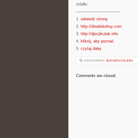
źródło:
———————————
1.
odwiedź stronę
2.
http://diwalidurbuy.com
3.
http://djecjikutak.info
4.
kliknij, aby poznać
5.
czytaj dalej
CATEGORIES:
BOCHEN-CHLEBA
Comments are closed.