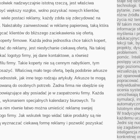
staje się dz
kolwiek nadzwyczajnie istotną rzeczą, jest właściwa
technologii.
pytanie, zw
obyć większy rozgłos, wolno pozyskać nowych klientów,
różne źródła
je wiele postaci reklamy, każdy zdoła się zdecydować na
życia niż ten
W takim mod
i. Należałoby zainwestować w reklamę papierową, taką która
informacje s
ać klientów do bliższego zaciekawienia się ofertą.
myślenia i 
edukacyjnych
koperty firmowe. Każda jedna jednostka chce takich kopert,
lekcji tak, 
projekty, dy
ać do reklamy, jest niesłychanie ciekawą ofertą. Na takiej
problemem. 
kać logotyp firmy, jej dane kontaktowe, a również
pomóc. Intel
postępy ucz
filu firmy. Takie koperty nie są cennym nabytkiem, tym
jego poziomu
posażyć. Właściwą mało tego ofertą, będą podobnie arkusze
wizualizują 
już opanowa
jednostek, jak inne tego rodzaju artykuły. Arkusze te mogą
popracować. 
indywidualn
owaną do osobnych potrzeb. Żadna firma nie obejdzie się
ocenia syst
obowiązujące aby posiadać je w zaopatrzeniu firmy. Każda
umożliwiają 
symulacji, i
nta, wykonaniem specjalnych kalendarzy biurowych. To
automatyczn
na nim równie łatwo można umieścić reklamę swojej
Istotnym ele
W tradycyjne
ogo firmy. Jak wskutek tego widać takie produkty są nie
każdemu ucz
Jedni się nu
ogą wyznaczać ciekawą formę reklamy i pozwolić pozyskać
się zagubien
inteligencja
konkretnej 