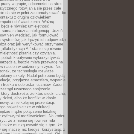
pracy w grupie, odporności na stres
tycznego rozwijania się przez całe
nie da się w pełni zautomatyzować, bo
ontaktu z drugim człowiekiem,
empatii i doświadczenia. Ważną
 będzie również umiejętność
 samą sztuczną inteligencją. Uczeń
powinien wiedzieć, jak formułować
a systemów, jak łączyć ich odpowiedzi
edzą oraz jak weryfikować otrzymane
„alfabetyzacja AI” stanie się równie
umiejętność pisania czy czytania.
 potrafi kreatywnie wykorzystywać
 narzędzia, będzie miała przewagę na
 w nauce i w codziennym życiu. Nie
ednak, że technologia rozwiąże
roblemy szkoły. Nadal potrzebne będą
elacje, przyjazna atmosfera, wsparcie
i troska o dobrostan uczniów. Żaden
 zastąpi uważnego spojrzenia
 który dostrzeże, że ktoś siedzi cicho,
 dzień, albo że konflikt w klasie
wy, a nie kolejnej prezentacji.
ego najważniejsze w edukacji
będzie mądre połączenie ludzkiej
 z cyfrowymi możliwościami. Na końcu
yć, że zmienia się również rola
i także muszą oswoić się z tym, że
 się inaczej niż kiedyś, korzystając z
tform i inteligentnych aplikacji. Od