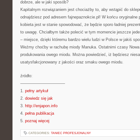
dobrze, ale w jaki sposób?
Kapitalnym rozwiązaniem jest chociażby to, aby wstąpić do sklep
odnajdziesz pod adresem fajnepaznokcie.pl! W końcu oryginalne 
kobieta jest w stanie spowodować, że będzie sporo ładniej prezen
to uwagę. Chciałbym także polecić w tym momencie jeszcze jeden
– miejsce, dzięki któremu bardzo wielu ludzi w Polsce w jakiś sp
Weźmy choćby w rachubę miody Manuka. Ostatnimi czasy Nowa Z
produkowania owego miodu. Można powiedzieć, iż będziesz nies
usatysfakcjonowany z jakości oraz smaku owego miodu.
źródło:
———————————
1.
pełny artykuł
2.
dowiedz się jak
3.
http://enjapon.info
4.
pełna publikacja
5.
poznaj więcej
CATEGORIES:
TANIEC PROFESJONALNY