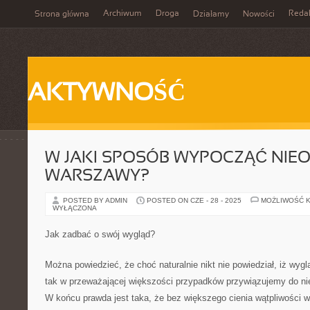
Archiwum
Droga
Reda
Strona główna
Działamy
Nowości
AKTYWNOŚĆ
W JAKI SPOSÓB WYPOCZĄĆ NIE
WARSZAWY?
POSTED BY ADMIN
POSTED ON CZE - 28 - 2025
MOŻLIWOŚĆ 
WYŁĄCZONA
Jak zadbać o swój wygląd?
Można powiedzieć, że choć naturalnie nikt nie powiedział, iż wygląd
tak w przeważającej większości przypadków przywiązujemy do nie
W końcu prawda jest taka, że bez większego cienia wątpliwości w