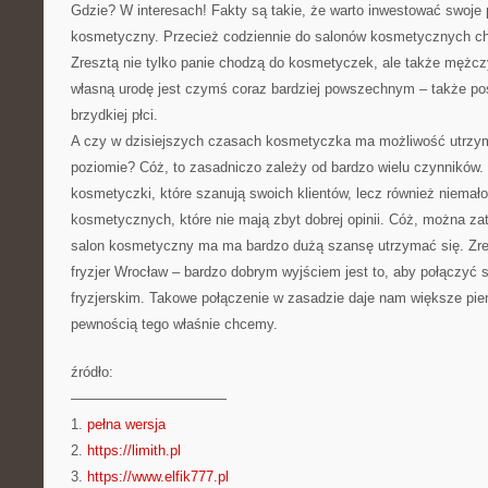
Gdzie? W interesach! Fakty są takie, że warto inwestować swoje
kosmetyczny. Przecież codziennie do salonów kosmetycznych chod
Zresztą nie tylko panie chodzą do kosmetyczek, ale także mężczy
własną urodę jest czymś coraz bardziej powszechnym – także poś
brzydkiej płci.
A czy w dzisiejszych czasach kosmetyczka ma możliwość utrzy
poziomie? Cóż, to zasadniczo zależy od bardzo wielu czynników.
kosmetyczki, które szanują swoich klientów, lecz również niemało
kosmetycznych, które nie mają zbyt dobrej opinii. Cóż, można z
salon kosmetyczny ma ma bardzo dużą szansę utrzymać się. Zre
fryzjer Wrocław – bardzo dobrym wyjściem jest to, aby połączyć
fryzjerskim. Takowe połączenie w zasadzie daje nam większe pie
pewnością tego właśnie chcemy.
źródło:
———————————
1.
pełna wersja
2.
https://limith.pl
3.
https://www.elfik777.pl