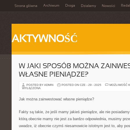
Archiwum
Droga
Reda
Strona główna
Działamy
Nowości
AKTYWNOŚĆ
W JAKI SPOSÓB MOŻNA ZAINW
WŁASNE PIENIĄDZE?
POSTED BY ADMIN
POSTED ON CZE - 29 - 2025
MOŻLIWOŚĆ 
WYŁĄCZONA
Jak można zainwestować własne pieniądze?
Fakty są takie, że jeśli mamy jakieś pieniądze, ale nie posiadamy
którą obecnie mamy nie jest za bardzo odpowiednia, musimy prz
uwadze, iż obecnie czymś niesamowicie istotnym jest to, aby p