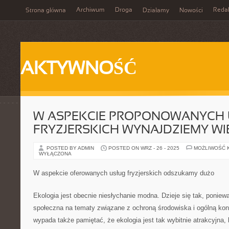
Archiwum
Droga
Reda
Strona główna
Działamy
Nowości
AKTYWNOŚĆ
W ASPEKCIE PROPONOWANYCH 
FRYZJERSKICH WYNAJDZIEMY WI
POSTED BY ADMIN
POSTED ON WRZ - 26 - 2025
MOŻLIWOŚĆ 
WYŁĄCZONA
W aspekcie oferowanych usług fryzjerskich odszukamy dużo
Ekologia jest obecnie niesłychanie modna. Dzieje się tak, poniew
społeczna na tematy związane z ochroną środowiska i ogólną kon
wypada także pamiętać, że ekologia jest tak wybitnie atrakcyjna,