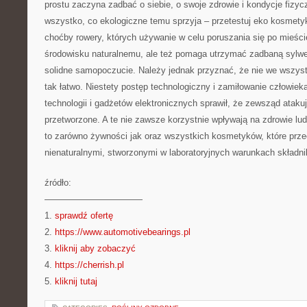
prostu zaczyna zadbać o siebie, o swoje zdrowie i kondycje fizyc
wszystko, co ekologiczne temu sprzyja – przetestuj eko kosmety
choćby rowery, których używanie w celu poruszania się po mieście
środowisku naturalnemu, ale też pomaga utrzymać zadbaną sylwet
solidne samopoczucie. Należy jednak przyznać, że nie we wszyst
tak łatwo. Niestety postęp technologiczny i zamiłowanie człowie
technologii i gadżetów elektronicznych sprawił, że zewsząd atak
przetworzone. A te nie zawsze korzystnie wpływają na zdrowie lu
to zarówno żywności jak oraz wszystkich kosmetyków, które prz
nienaturalnymi, stworzonymi w laboratoryjnych warunkach składni
źródło:
———————————
1.
sprawdź ofertę
2.
https://www.automotivebearings.pl
3.
kliknij aby zobaczyć
4.
https://cherrish.pl
5.
kliknij tutaj