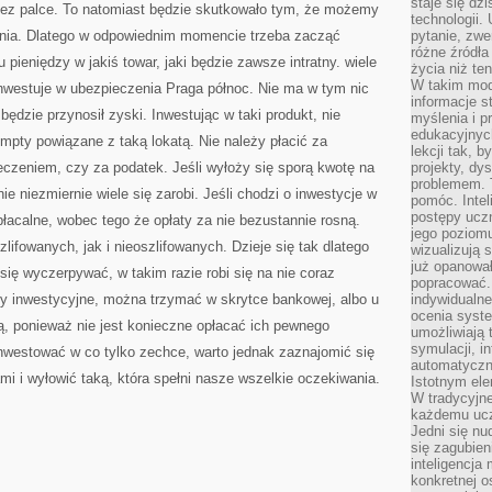
staje się dz
ez palce. To natomiast będzie skutkowało tym, że możemy
technologii.
nia. Dlatego w odpowiednim momencie trzeba zacząć
pytanie, zw
różne źródła
pieniędzy w jakiś towar, jaki będzie zawsze intratny. wiele
życia niż ten
W takim mod
nwestuje w ubezpieczenia Praga północ. Nie ma w tym nic
informacje s
 będzie przynosił zyski. Inwestując w taki produkt, nie
myślenia i 
edukacyjnych
mpty powiązane z taką lokatą. Nie należy płacić za
lekcji tak, 
czeniem, czy za podatek. Jeśli wyłoży się sporą kwotę na
projekty, dy
problemem. 
e niezmiernie wiele się zarobi. Jeśli chodzi o inwestycje w
pomóc. Intel
postępy ucz
łacalne, wobec tego że opłaty za nie bezustannie rosną.
jego poziomu
ifowanych, jak i nieoszlifowanych. Dzieje się tak dlatego
wizualizują 
już opanowa
się wyczerpywać, w takim razie robi się na nie coraz
popracować. 
y inwestycyjne, można trzymać w skrytce bankowej, albo u
indywidualn
ocenia syst
etą, ponieważ nie jest konieczne opłacać ich pewnego
umożliwiają 
symulacji, i
westować w co tylko zechce, warto jednak zaznajomić się
automatyczn
i i wyłowić taką, która spełni nasze wszelkie oczekiwania.
Istotnym ele
W tradycyjne
każdemu ucz
Jedni się nu
się zagubien
inteligencja
konkretnej 