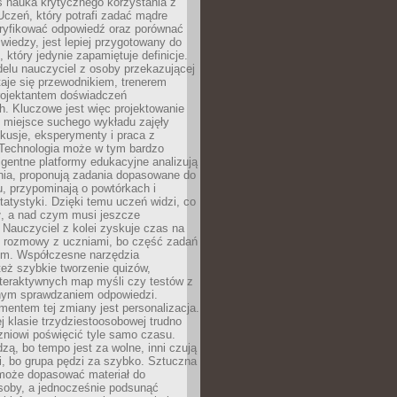
iś nauka krytycznego korzystania z
 Uczeń, który potrafi zadać mądre
eryfikować odpowiedź oraz porównać
 wiedzy, jest lepiej przygotowany do
, który jedynie zapamiętuje definicje.
elu nauczyciel z osoby przekazującej
taje się przewodnikiem, trenerem
projektantem doświadczeń
. Kluczowe jest więc projektowanie
by miejsce suchego wykładu zajęły
skusje, eksperymenty i praca z
Technologia może w tym bardzo
igentne platformy edukacyjne analizują
nia, proponują zadania dopasowane do
, przypominają o powtórkach i
statystyki. Dzięki temu uczeń widzi, co
ł, a nad czym musi jeszcze
Nauczyciel z kolei zyskuje czas na
e rozmowy z uczniami, bo część zadań
em. Współczesne narzędzia
też szybkie tworzenie quizów,
nteraktywnych map myśli czy testów z
ym sprawdzaniem odpowiedzi.
mentem tej zmiany jest personalizacja.
j klasie trzydziestoosobowej trudno
niowi poświęcić tyle samo czasu.
dzą, bo tempo jest za wolne, inni czują
i, bo grupa pędzi za szybko. Sztuczna
 może dopasować materiał do
osoby, a jednocześnie podsunąć