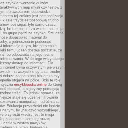
też szybkie tworzenie quizów,
nteraktywnych map myśli czy testów z
ym sprawdzaniem odpowiedzi.
mentem tej zmiany jest personalizacja.
j klasie trzydziestoosobowej trudno
niowi poświęcić tyle samo czasu.
dzą, bo tempo jest za wolne, inni czują
i, bo grupa pędzi za szybko. Sztuczna
 może dopasować materiał do
osoby, a jednocześnie podsunąć
i informacje o tym, kto potrzebuje
ięki temu uczeń dostaje poczucie, że
ns, bo odpowiada na jego realne
ainteresowania. W tle tego wszystkiego
niczony dostęp do informacji. Dla
zi internet bywa oczywistym pierwszym
wiedzi na wszystkie pytania, trochę
yś dobrze zaopatrzona biblioteka czy
opedia stojąca na półce. Dziś tę rolę
antyczna
encyklopedia online
do której
coś dopisać, a algorytmy pomagają
rzebne treści. To jednak sprawia, że
iejsze staje się uczenie filtrowania
oznawania manipulacji i odróżniania
któw. Edukacja przyszłości nie będzie
a na tym, by „nauczyć wszystkiego”,
ie przyrostu wiedzy jest to misja
Jej zadaniem stanie się raczej
 ucznia w zestaw nawyków:
 zadawania pytań, budowania