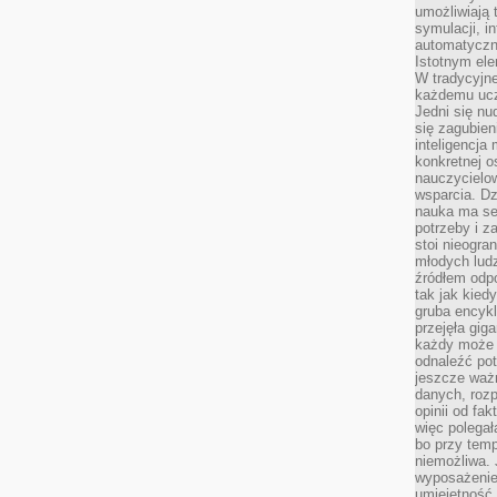
umożliwiają 
symulacji, i
automatyczn
Istotnym ele
W tradycyjne
każdemu ucz
Jedni się nu
się zagubien
inteligencja
konkretnej 
nauczycielow
wsparcia. Dz
nauka ma se
potrzeby i z
stoi nieogra
młodych lud
źródłem odpo
tak jak kied
gruba encykl
przejęła gig
każdy może 
odnaleźć pot
jeszcze ważn
danych, rozp
opinii od fa
więc polegał
bo przy temp
niemożliwa. 
wyposażenie
umiejętność