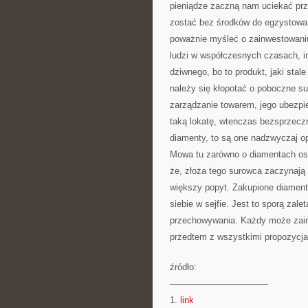
pieniądze zaczną nam uciekać prz
zostać bez środków do egzystowa
poważnie myśleć o zainwestowaniu 
ludzi w współczesnych czasach, i
dziwnego, bo to produkt, jaki stale
należy się kłopotać o poboczne su
zarządzanie towarem, jego ubezpie
taką lokatę, wtenczas bezsprzeczni
diamenty, to są one nadzwyczaj op
Mowa tu zarówno o diamentach oszl
że, złoża tego surowca zaczynają 
większy popyt. Zakupione diament
siebie w sejfie. Jest to sporą zal
przechowywania. Każdy może zain
przedtem z wszystkimi propozycjam
źródło:
———————————
1.
link