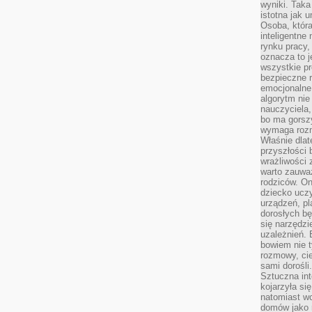
wyniki. Taka 
istotna jak 
Osoba, która
inteligentne
rynku pracy,
oznacza to j
wszystkie p
bezpieczne r
emocjonalne 
algorytm nie
nauczyciela,
bo ma gorszy
wymaga rozmo
Właśnie dlat
przyszłości 
wrażliwości
warto zauważ
rodziców. On
dziecko uczy
urządzeń, pla
dorosłych bę
się narzędzi
uzależnień. 
bowiem nie t
rozmowy, cie
sami dorośli.
Sztuczna int
kojarzyła się
natomiast wc
domów jako r