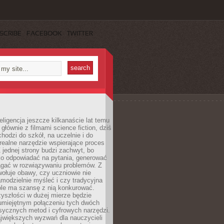
SCRIBE
FACEBOOK
TWITTER
eligencja jeszcze kilkanaście lat temu
 głównie z filmami science fiction, dziś
hodzi do szkół, na uczelnie i do
ealne narzędzie wspierające proces
 jednej strony budzi zachwyt, bo
ko odpowiadać na pytania, generować
magać w rozwiązywaniu problemów. Z
wołuje obawy, czy uczniowie nie
modzielnie myśleć i czy tradycyjna
óle ma szansę z nią konkurować.
yszłości w dużej mierze będzie
 umiejętnym połączeniu tych dwóch
sycznych metod i cyfrowych narzędzi.
jwiększych wyzwań dla nauczycieli