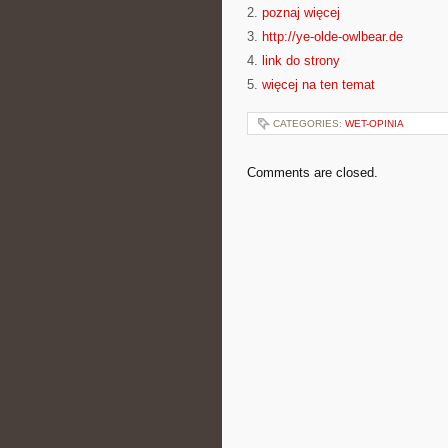
2.
poznaj więcej
3.
http://ye-olde-owlbear.de
4.
link do strony
5.
więcej na ten temat
CATEGORIES:
WET-OPINIA
Comments are closed.