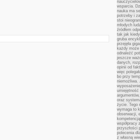
nauczycielow
wsparcia. Dz
nauka ma se
potrzeby i z
stoi nieogra
młodych lud
źródłem odpo
tak jak kied
gruba encykl
przejęła gig
każdy może 
odnaleźć pot
jeszcze ważn
danych, rozp
opinii od fa
więc polegał
bo przy temp
niemożliwa. 
wyposażenie
umiejętność
argumentów, 
oraz systema
życie. Tego 
wymaga to k
obserwacji, 
kompetencją
współpracy z
przyszłości 
polecenia dl
z własną wi