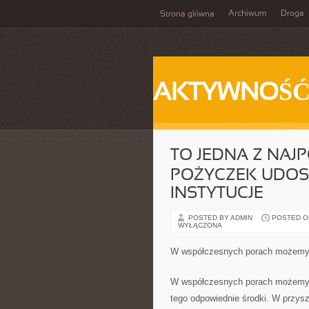
Archiwum
Droga
Strona główna
AKTYWNOŚ
TO JEDNA Z NAJ
POŻYCZEK UDOS
INSTYTUCJE
POSTED BY ADMIN
POSTED ON 
WYŁĄCZONA
W współczesnych porach możemy s
W współczesnych porach możemy s
tego odpowiednie środki. W przysz