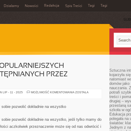
Redakcja
Tagi
Tagi
Działamy
Nowości
Spis Treści
SUB
Ć
POPULARNIEJSZYCH
Sztuczna int
TĘPNIANYCH PRZEZ
kojarzyła się
natomiast wc
domów jako r
nauczania. Z
potrafi szyb
TO
LIP - 11 - 2025
MOŻLIWOŚĆ KOMENTOWANIA
ZOSTAŁA
JEDNA
treści i po
Z
drugiej – wy
NAJPOPULARNIEJSZYCH
POŻYCZEK
przestaną sa
obie pozwolić dokładnie na wszystko
UDOSTĘPNIANYCH
szkoła w og
PRZEZ
Edukacja prz
INSTYTUCJE
polegała na
obie pozwolić dokładnie na wszystko, jeśli tylko mamy do
światów: kla
łości aczkolwiek przeznaczenie może się od nas odwrócić i
Jednym z na