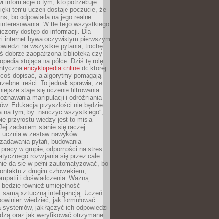
i informacje o tym, kto potrzebuje
ięki temu uczeń dostaje poczucie, że
ns, bo odpowiada na jego realne
ainteresowania. W tle tego wszystkiego
niczony dostęp do informacji. Dla
zi internet bywa oczywistym pierwszym
wiedzi na wszystkie pytania, trochę
yś dobrze zaopatrzona biblioteka czy
opedia stojąca na półce. Dziś tę rolę
antyczna
encyklopedia online
do której
coś dopisać, a algorytmy pomagają
rzebne treści. To jednak sprawia, że
iejsze staje się uczenie filtrowania
oznawania manipulacji i odróżniania
któw. Edukacja przyszłości nie będzie
a na tym, by „nauczyć wszystkiego”,
ie przyrostu wiedzy jest to misja
Jej zadaniem stanie się raczej
 ucznia w zestaw nawyków:
 zadawania pytań, budowania
pracy w grupie, odporności na stres
tycznego rozwijania się przez całe
nie da się w pełni zautomatyzować, bo
ontaktu z drugim człowiekiem,
empatii i doświadczenia. Ważną
 będzie również umiejętność
 samą sztuczną inteligencją. Uczeń
powinien wiedzieć, jak formułować
a systemów, jak łączyć ich odpowiedzi
edzą oraz jak weryfikować otrzymane