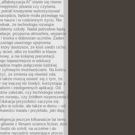
„alfabetyzacja AI” stanie się równie
umiejętność pisania czy czytania.
 potrafi kreatywnie wykorzystywać
 narzędzia, będzie miała przewagę na
 w nauce i w codziennym życiu. Nie
ednak, że technologia rozwiąże
roblemy szkoły. Nadal potrzebne będą
elacje, przyjazna atmosfera, wsparcie
i troska o dobrostan uczniów. Żaden
 zastąpi uważnego spojrzenia
 który dostrzeże, że ktoś siedzi cicho,
 dzień, albo że konflikt w klasie
wy, a nie kolejnej prezentacji.
ego najważniejsze w edukacji
będzie mądre połączenie ludzkiej
 z cyfrowymi możliwościami. Na końcu
yć, że zmienia się również rola
i także muszą oswoić się z tym, że
 się inaczej niż kiedyś, korzystając z
tform i inteligentnych aplikacji. Od
dzie zależało, czy technologia stanie
em rozwoju, czy źródłem rozproszenia i
Edukacja przyszłości zaczyna się
ylko w szkole, ale także w domu – od
kawości świata i przykładu, jaki dają
eligencja jeszcze kilkanaście lat temu
 głównie z filmami science fiction, dziś
hodzi do szkół, na uczelnie i do
ealne narzędzie wspierające proces