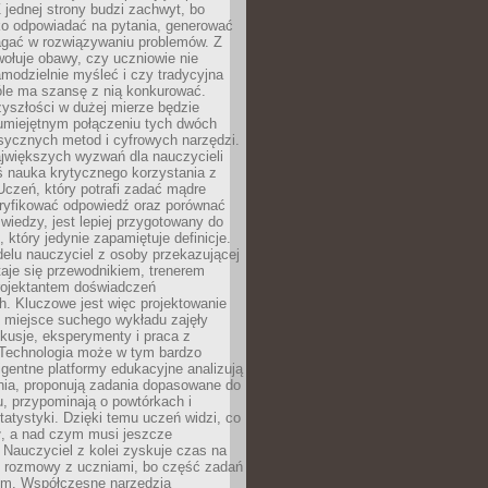
 jednej strony budzi zachwyt, bo
ko odpowiadać na pytania, generować
magać w rozwiązywaniu problemów. Z
wołuje obawy, czy uczniowie nie
modzielnie myśleć i czy tradycyjna
óle ma szansę z nią konkurować.
yszłości w dużej mierze będzie
 umiejętnym połączeniu tych dwóch
sycznych metod i cyfrowych narzędzi.
jwiększych wyzwań dla nauczycieli
iś nauka krytycznego korzystania z
 Uczeń, który potrafi zadać mądre
eryfikować odpowiedź oraz porównać
 wiedzy, jest lepiej przygotowany do
, który jedynie zapamiętuje definicje.
elu nauczyciel z osoby przekazującej
taje się przewodnikiem, trenerem
projektantem doświadczeń
. Kluczowe jest więc projektowanie
by miejsce suchego wykładu zajęły
skusje, eksperymenty i praca z
Technologia może w tym bardzo
igentne platformy edukacyjne analizują
nia, proponują zadania dopasowane do
, przypominają o powtórkach i
statystyki. Dzięki temu uczeń widzi, co
ł, a nad czym musi jeszcze
Nauczyciel z kolei zyskuje czas na
e rozmowy z uczniami, bo część zadań
em. Współczesne narzędzia