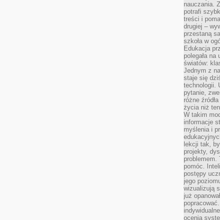
nauczania. Z
potrafi szyb
treści i po
drugiej – wy
przestaną sa
szkoła w og
Edukacja prz
polegała na
światów: kla
Jednym z na
staje się dz
technologii.
pytanie, zw
różne źródła
życia niż ten
W takim mod
informacje s
myślenia i 
edukacyjnych
lekcji tak, 
projekty, dy
problemem. 
pomóc. Intel
postępy ucz
jego poziomu
wizualizują 
już opanowa
popracować. 
indywidualn
ocenia syst