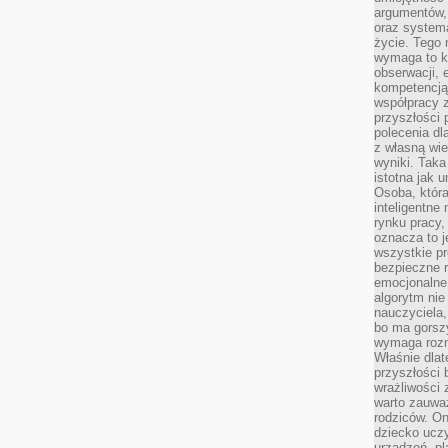
argumentów, 
oraz systema
życie. Tego 
wymaga to k
obserwacji, 
kompetencją
współpracy z
przyszłości 
polecenia dl
z własną wi
wyniki. Taka 
istotna jak 
Osoba, która
inteligentne
rynku pracy,
oznacza to j
wszystkie p
bezpieczne r
emocjonalne 
algorytm nie
nauczyciela,
bo ma gorszy
wymaga rozmo
Właśnie dlat
przyszłości 
wrażliwości
warto zauważ
rodziców. On
dziecko uczy
urządzeń, pla