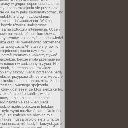
pracy w grupie, odporności na stres
tycznego rozwijania się przez całe
nie da się w pełni zautomatyzować, bo
ontaktu z drugim człowiekiem,
empatii i doświadczenia. Ważną
 będzie również umiejętność
 samą sztuczną inteligencją. Uczeń
powinien wiedzieć, jak formułować
a systemów, jak łączyć ich odpowiedzi
edzą oraz jak weryfikować otrzymane
„alfabetyzacja AI” stanie się równie
umiejętność pisania czy czytania.
 potrafi kreatywnie wykorzystywać
 narzędzia, będzie miała przewagę na
 w nauce i w codziennym życiu. Nie
ednak, że technologia rozwiąże
roblemy szkoły. Nadal potrzebne będą
elacje, przyjazna atmosfera, wsparcie
i troska o dobrostan uczniów. Żaden
 zastąpi uważnego spojrzenia
 który dostrzeże, że ktoś siedzi cicho,
 dzień, albo że konflikt w klasie
wy, a nie kolejnej prezentacji.
ego najważniejsze w edukacji
będzie mądre połączenie ludzkiej
 z cyfrowymi możliwościami. Na końcu
yć, że zmienia się również rola
i także muszą oswoić się z tym, że
 się inaczej niż kiedyś, korzystając z
tform i inteligentnych aplikacji. Od