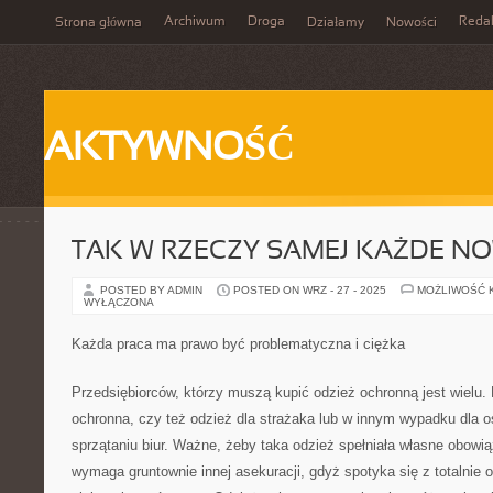
Archiwum
Droga
Reda
Strona główna
Działamy
Nowości
AKTYWNOŚĆ
TAK W RZECZY SAMEJ KAŻDE N
POSTED BY ADMIN
POSTED ON WRZ - 27 - 2025
MOŻLIWOŚĆ 
WYŁĄCZONA
Każda praca ma prawo być problematyczna i ciężka
Przedsiębiorców, którzy muszą kupić odzież ochronną jest wielu. N
ochronna, czy też odzież dla strażaka lub w innym wypadku dla o
sprzątaniu biur. Ważne, żeby taka odzież spełniała własne obowią
wymaga gruntownie innej asekuracji, gdyż spotyka się z totalnie