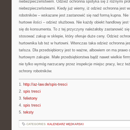
niebezpieczeństwem. Odzież ochronna spotyka się z różnymi pro
niebezpieczeństwami. Kiedy już wiemy, iż odzież ochronna jest w
robotników – wskazane jest zastanowić się nad formą kupna. Nie
hurtowe ilości – odzież służbowa. Nie każdy obiekt handlowy jest
się do konsumenta. To z tej przyczyny należałoby zastanowić się
stosować zakup w sklepie, który oferuje duże ceny. Odzież ochr
hurtownika lub też w hurtowni. Wtenczas taka odzież ochronna j
tańsza. Dla przedsiębiorcy jest to ważne, albowiem on ma prawo 
hurtowym zakupie. Małe przedsiębiorstwa bądź nawet wielkie firmy
nie tylko wymóg narzucany przez inspekcje miejsc pracy, lecz te
ochrony robotników.
1.
http://az-law.de/spis-tresci
2.
spis tresci
3.
felietony
4.
spis tresci
5.
teksty
CATEGORIES:
KALENDARZ WĘDKARSKI