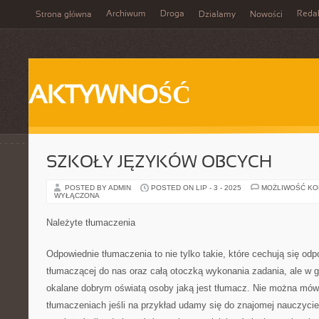
Archiwum
Droga
Reda
Strona główna
Działamy
Nowości
AKTYWNOŚĆ
SZKOŁY JĘZYKÓW OBCYCH
POSTED BY ADMIN
POSTED ON LIP - 3 - 2025
MOŻLIWOŚĆ K
WYŁĄCZONA
Należyte tłumaczenia
Odpowiednie tłumaczenia to nie tylko takie, które cechują się o
tłumaczącej do nas oraz całą otoczką wykonania zadania, ale w 
okalane dobrym oświatą osoby jaką jest tłumacz. Nie można mó
tłumaczeniach jeśli na przykład udamy się do znajomej nauczyci