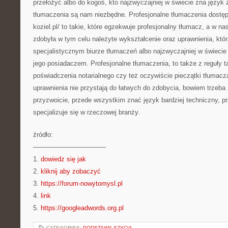
przełożyć albo do kogoś, kto najzwyczajniej w świecie zna język z
tłumaczenia są nam niezbędne. Profesjonalne tłumaczenia dostęp
koziel.pl/ to takie, które egzekwuje profesjonalny tłumacz, a w na
zdobyła w tym celu należyte wykształcenie oraz uprawnienia, któ
specjalistycznym biurze tłumaczeń albo najzwyczajniej w świecie p
jego posiadaczem. Profesjonalne tłumaczenia, to także z reguły ta
poświadczenia notarialnego czy też oczywiście pieczątki tłumacza
uprawnienia nie przystają do łatwych do zdobycia, bowiem trzeba
przyzwoicie, przede wszystkim znać język bardziej techniczny, pr
specjalizuje się w rzeczowej branży.
źródło:
———————————
1.
dowiedz się jak
2.
kliknij aby zobaczyć
3.
https://forum-nowytomysl.pl
4.
link
5.
https://googleadwords.org.pl
CATEGORIES:
PODSTAWY SZYCIA