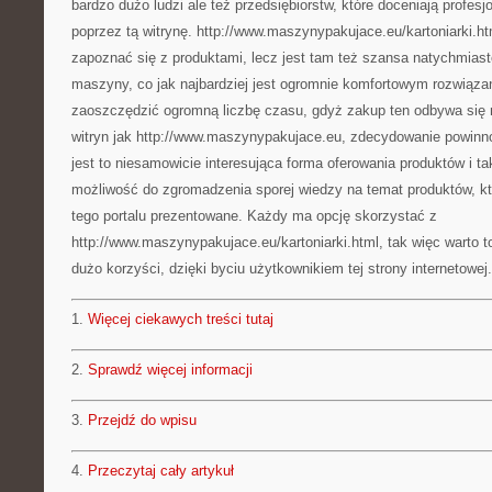
bardzo dużo ludzi ale też przedsiębiorstw, które doceniają profesj
poprzez tą witrynę. http://www.maszynypakujace.eu/kartoniarki.ht
zapoznać się z produktami, lecz jest tam też szansa natychmias
maszyny, co jak najbardziej jest ogromnie komfortowym rozwiąza
zaoszczędzić ogromną liczbę czasu, gdyż zakup ten odbywa się n
witryn jak http://www.maszynypakujace.eu, zdecydowanie powinno
jest to niesamowicie interesująca forma oferowania produktów i tak
możliwość do zgromadzenia sporej wiedzy na temat produktów, k
tego portalu prezentowane. Każdy ma opcję skorzystać z
http://www.maszynypakujace.eu/kartoniarki.html, tak więc warto t
dużo korzyści, dzięki byciu użytkownikiem tej strony internetowej.
1.
Więcej ciekawych treści tutaj
2.
Sprawdź więcej informacji
3.
Przejdź do wpisu
4.
Przeczytaj cały artykuł