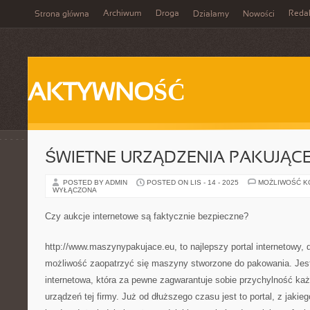
Archiwum
Droga
Reda
Strona główna
Działamy
Nowości
AKTYWNOŚĆ
ŚWIETNE URZĄDZENIA PAKUJĄC
POSTED BY ADMIN
POSTED ON LIS - 14 - 2025
MOŻLIWOŚĆ 
WYŁĄCZONA
Czy aukcje internetowe są faktycznie bezpieczne?
http://www.maszynypakujace.eu, to najlepszy portal internetowy, d
możliwość zaopatrzyć się maszyny stworzone do pakowania. Jest 
internetowa, która za pewne zagwarantuje sobie przychylność każ
urządzeń tej firmy. Już od dłuższego czasu jest to portal, z jaki