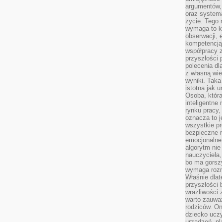
argumentów, 
oraz systema
życie. Tego 
wymaga to k
obserwacji, 
kompetencją
współpracy z
przyszłości 
polecenia dl
z własną wi
wyniki. Taka 
istotna jak 
Osoba, która
inteligentne
rynku pracy,
oznacza to j
wszystkie p
bezpieczne r
emocjonalne 
algorytm nie
nauczyciela,
bo ma gorszy
wymaga rozmo
Właśnie dlat
przyszłości 
wrażliwości
warto zauważ
rodziców. On
dziecko uczy
urządzeń, pla