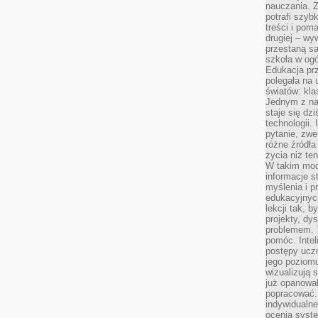
nauczania. Z
potrafi szyb
treści i po
drugiej – wy
przestaną sa
szkoła w og
Edukacja prz
polegała na
światów: kla
Jednym z na
staje się dz
technologii.
pytanie, zw
różne źródła
życia niż ten
W takim mod
informacje s
myślenia i 
edukacyjnych
lekcji tak, 
projekty, dy
problemem. 
pomóc. Intel
postępy ucz
jego poziomu
wizualizują 
już opanowa
popracować. 
indywidualn
ocenia syst