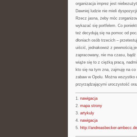
organizacja imprez jest niebezuż
Dawniej ludzie nie mieli dyspozycji
Rzecz jasna, żeby móc zorganizow
wykazać się portfelem. Co poniekt
też decydują się na pomoc od poc
dłoniach osób trzecich – przetestu
uiścić, jednakowoż z pewnością je
zapracowany, nie ma czasu, bądź 
wiąże się to z ciężką pracą, nad
kto się na tym zna, zajmuję na co
zabaw w Opolu. Można wszystko d
przyrządzającymi uroczystość oraz
1.
nawigacja
2.
mapa strony
3.
artykuly
4.
nawigacja
5.
http://andreasbecker-ambecc.de/