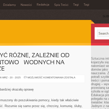
Redakcja
Tagi
Tagi
Działamy
Nowości
Spis Treści
SUB
Ć
YĆ RÓŻNE, ZALEŻNIE OD
Sztuczna int
TOWO – WODNYCH NA
kojarzyła się
natomiast wc
ZE
domów jako r
nauczania. Z
potrafi szyb
STUDNIE
 WRZ - 20 - 2025
MOŻLIWOŚĆ KOMENTOWANIA
ZOSTAŁA
MOGĄ
treści i po
BYĆ
drugiej – wy
RÓŻNE,
przestaną sa
ZALEŻNIE
 bardziej okazałą oprawę
OD
szkoła w og
WYMOGÓW
Edukacja prz
GRUNTOWO
polegała na
–
zmuszony do poszukiwania pomocy, kiedy tak właściwie
WODNYCH
światów: kla
NA
ść. Rozumie się samo przez się, chrzciny, komunię, śluby,
Jednym z na
DANYM