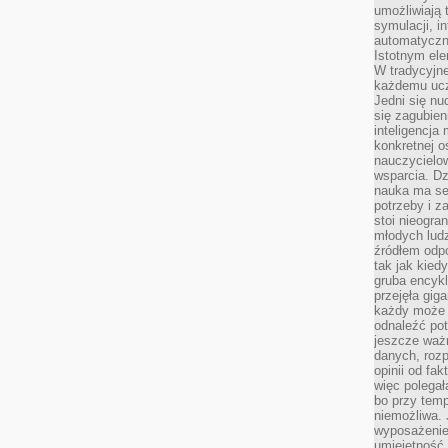
umożliwiają 
symulacji, i
automatyczn
Istotnym ele
W tradycyjne
każdemu ucz
Jedni się nu
się zagubien
inteligencja
konkretnej 
nauczycielow
wsparcia. Dz
nauka ma se
potrzeby i z
stoi nieogra
młodych lud
źródłem odpo
tak jak kied
gruba encykl
przejęła gig
każdy może 
odnaleźć pot
jeszcze ważn
danych, rozp
opinii od fa
więc polegał
bo przy temp
niemożliwa. 
wyposażenie
umiejętność