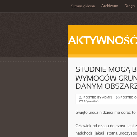
Archiwum
Droga
Strona główna
AKTYWNOŚ
STUDNIE MOGĄ B
WYMOGÓW GRUN
DANYM OBSZAR
POSTED BY ADMIN
POSTED ON
WYŁĄCZONA
Święto urodzin dzieci ma coraz to
Człowiek od czasu do czasu jest 
nadchodzi jakaś istotna uroczysto