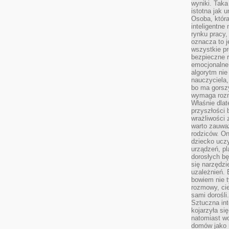
wyniki. Taka 
istotna jak 
Osoba, która
inteligentne
rynku pracy,
oznacza to j
wszystkie p
bezpieczne r
emocjonalne 
algorytm nie
nauczyciela,
bo ma gorszy
wymaga rozmo
Właśnie dlat
przyszłości 
wrażliwości
warto zauważ
rodziców. On
dziecko uczy
urządzeń, pla
dorosłych bę
się narzędzi
uzależnień. 
bowiem nie t
rozmowy, cie
sami dorośli.
Sztuczna int
kojarzyła się
natomiast wc
domów jako r