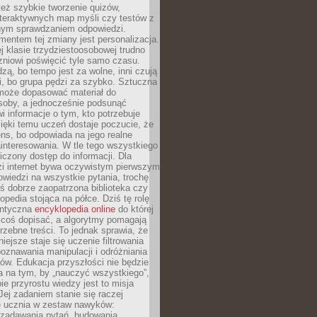
też szybkie tworzenie quizów,
nteraktywnych map myśli czy testów z
ym sprawdzaniem odpowiedzi.
mentem tej zmiany jest personalizacja.
j klasie trzydziestoosobowej trudno
niowi poświęcić tyle samo czasu.
dzą, bo tempo jest za wolne, inni czują
i, bo grupa pędzi za szybko. Sztuczna
 może dopasować materiał do
osoby, a jednocześnie podsunąć
i informacje o tym, kto potrzebuje
ięki temu uczeń dostaje poczucie, że
ns, bo odpowiada na jego realne
ainteresowania. W tle tego wszystkiego
niczony dostęp do informacji. Dla
zi internet bywa oczywistym pierwszym
wiedzi na wszystkie pytania, trochę
yś dobrze zaopatrzona biblioteka czy
opedia stojąca na półce. Dziś tę rolę
antyczna
encyklopedia online
do której
coś dopisać, a algorytmy pomagają
rzebne treści. To jednak sprawia, że
iejsze staje się uczenie filtrowania
oznawania manipulacji i odróżniania
któw. Edukacja przyszłości nie będzie
a na tym, by „nauczyć wszystkiego”,
ie przyrostu wiedzy jest to misja
Jej zadaniem stanie się raczej
 ucznia w zestaw nawyków:
 zadawania pytań, budowania