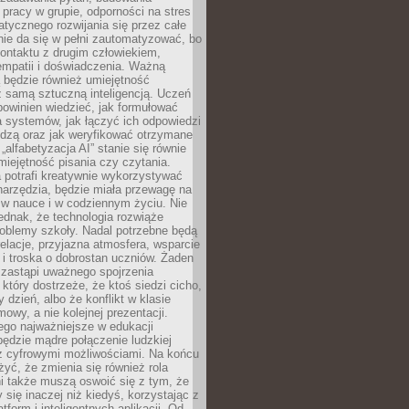
pracy w grupie, odporności na stres
tycznego rozwijania się przez całe
nie da się w pełni zautomatyzować, bo
ontaktu z drugim człowiekiem,
empatii i doświadczenia. Ważną
 będzie również umiejętność
 samą sztuczną inteligencją. Uczeń
powinien wiedzieć, jak formułować
a systemów, jak łączyć ich odpowiedzi
edzą oraz jak weryfikować otrzymane
„alfabetyzacja AI” stanie się równie
umiejętność pisania czy czytania.
 potrafi kreatywnie wykorzystywać
 narzędzia, będzie miała przewagę na
 w nauce i w codziennym życiu. Nie
ednak, że technologia rozwiąże
roblemy szkoły. Nadal potrzebne będą
elacje, przyjazna atmosfera, wsparcie
i troska o dobrostan uczniów. Żaden
 zastąpi uważnego spojrzenia
 który dostrzeże, że ktoś siedzi cicho,
 dzień, albo że konflikt w klasie
wy, a nie kolejnej prezentacji.
ego najważniejsze w edukacji
będzie mądre połączenie ludzkiej
 z cyfrowymi możliwościami. Na końcu
yć, że zmienia się również rola
i także muszą oswoić się z tym, że
 się inaczej niż kiedyś, korzystając z
tform i inteligentnych aplikacji. Od