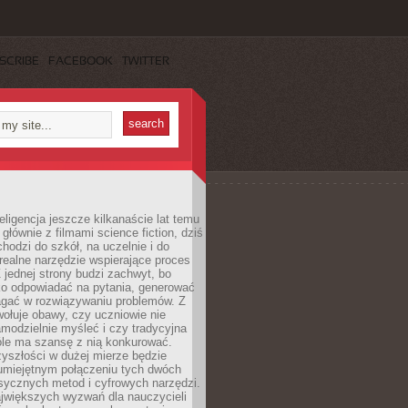
SCRIBE
FACEBOOK
TWITTER
eligencja jeszcze kilkanaście lat temu
 głównie z filmami science fiction, dziś
hodzi do szkół, na uczelnie i do
ealne narzędzie wspierające proces
 jednej strony budzi zachwyt, bo
ko odpowiadać na pytania, generować
magać w rozwiązywaniu problemów. Z
wołuje obawy, czy uczniowie nie
modzielnie myśleć i czy tradycyjna
óle ma szansę z nią konkurować.
yszłości w dużej mierze będzie
 umiejętnym połączeniu tych dwóch
sycznych metod i cyfrowych narzędzi.
jwiększych wyzwań dla nauczycieli