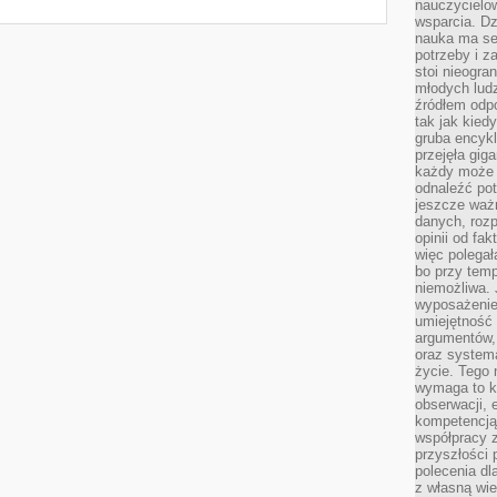
nauczycielow
wsparcia. Dz
nauka ma se
potrzeby i z
stoi nieogra
młodych lud
źródłem odpo
tak jak kied
gruba encykl
przejęła gig
każdy może 
odnaleźć pot
jeszcze ważn
danych, rozp
opinii od fa
więc polegał
bo przy temp
niemożliwa. 
wyposażenie
umiejętność
argumentów, 
oraz systema
życie. Tego 
wymaga to k
obserwacji, 
kompetencją
współpracy z
przyszłości 
polecenia dl
z własną wi