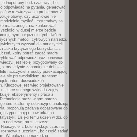
 jednej strony budzi zachwyt, bo
ko odpowiadać na pytania, generować
magać w rozwiązywaniu problemów. Z
wołuje obawy, czy uczniowie nie
modzielnie myśleć i czy tradycyjna
óle ma szansę z nią konkurować.
yszłości w dużej mierze będzie
 umiejętnym połączeniu tych dwóch
sycznych metod i cyfrowych narzędzi.
jwiększych wyzwań dla nauczycieli
iś nauka krytycznego korzystania z
 Uczeń, który potrafi zadać mądre
eryfikować odpowiedź oraz porównać
 wiedzy, jest lepiej przygotowany do
, który jedynie zapamiętuje definicje.
elu nauczyciel z osoby przekazującej
taje się przewodnikiem, trenerem
projektantem doświadczeń
. Kluczowe jest więc projektowanie
by miejsce suchego wykładu zajęły
skusje, eksperymenty i praca z
Technologia może w tym bardzo
igentne platformy edukacyjne analizują
nia, proponują zadania dopasowane do
, przypominają o powtórkach i
statystyki. Dzięki temu uczeń widzi, co
ł, a nad czym musi jeszcze
Nauczyciel z kolei zyskuje czas na
e rozmowy z uczniami, bo część zadań
em. Współczesne narzędzia