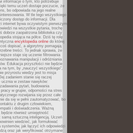
i informacje o tym, kto potrzebuje
ięki temu uczeń dostaje poczucie, że
ns, bo odpowiada na jego realne
ainteresowania. W tle tego wszystkiego
niczony dostęp do informacji. Dla
zi internet bywa oczywistym pierwszym
wiedzi na wszystkie pytania, trochę
yś dobrze zaopatrzona biblioteka czy
opedia stojąca na półce. Dziś tę rolę
antyczna
encyklopedia online
do której
coś dopisać, a algorytmy pomagają
rzebne treści. To jednak sprawia, że
iejsze staje się uczenie filtrowania
oznawania manipulacji i odróżniania
któw. Edukacja przyszłości nie będzie
a na tym, by „nauczyć wszystkiego”,
ie przyrostu wiedzy jest to misja
Jej zadaniem stanie się raczej
 ucznia w zestaw nawyków:
 zadawania pytań, budowania
pracy w grupie, odporności na stres
tycznego rozwijania się przez całe
nie da się w pełni zautomatyzować, bo
ontaktu z drugim człowiekiem,
empatii i doświadczenia. Ważną
 będzie również umiejętność
 samą sztuczną inteligencją. Uczeń
powinien wiedzieć, jak formułować
a systemów, jak łączyć ich odpowiedzi
edzą oraz jak weryfikować otrzymane