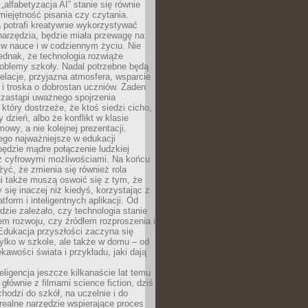
„alfabetyzacja AI” stanie się równie
umiejętność pisania czy czytania.
 potrafi kreatywnie wykorzystywać
 narzędzia, będzie miała przewagę na
 w nauce i w codziennym życiu. Nie
ednak, że technologia rozwiąże
roblemy szkoły. Nadal potrzebne będą
elacje, przyjazna atmosfera, wsparcie
i troska o dobrostan uczniów. Żaden
 zastąpi uważnego spojrzenia
 który dostrzeże, że ktoś siedzi cicho,
 dzień, albo że konflikt w klasie
wy, a nie kolejnej prezentacji.
ego najważniejsze w edukacji
będzie mądre połączenie ludzkiej
 z cyfrowymi możliwościami. Na końcu
yć, że zmienia się również rola
i także muszą oswoić się z tym, że
 się inaczej niż kiedyś, korzystając z
tform i inteligentnych aplikacji. Od
dzie zależało, czy technologia stanie
em rozwoju, czy źródłem rozproszenia i
Edukacja przyszłości zaczyna się
ylko w szkole, ale także w domu – od
kawości świata i przykładu, jaki dają
eligencja jeszcze kilkanaście lat temu
 głównie z filmami science fiction, dziś
hodzi do szkół, na uczelnie i do
ealne narzędzie wspierające proces