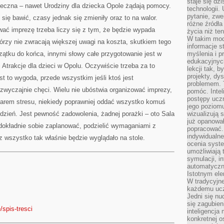
staje się dz
OBSZARZE
yteczna – nawet Urodziny dla dziecka Opole żądają pomocy.
technologii.
pytanie, zw
 się bawić, czasy jednak się zmieniły oraz to na walor.
różne źródła
ać imprezę trzeba liczy się z tym, że będzie wypada
życia niż ten
W takim mod
órzy nie zwracają większej uwagi na koszta, skutkiem tego
informacje s
zątku do końca, innymi słowy całe przygotowanie jest w
myślenia i 
edukacyjnych
j Atrakcje dla dzieci w Opolu. Oczywiście trzeba za to
lekcji tak, 
projekty, dy
st to wygoda, przede wszystkim jeśli ktoś jest
problemem. 
zwyczajnie chęci. Wielu nie ubóstwia organizować imprezy,
pomóc. Intel
postępy ucz
miarem stresu, niekiedy poprawniej oddać wszystko komuś
jego poziomu
 dzień. Jest pewność zadowolenia, żadnej porażki – oto Sala
wizualizują 
już opanowa
okładnie sobie zaplanować, podzielić wymaganiami z
popracować. 
indywidualn
 wszystko tak właśnie będzie wyglądało na stole.
ocenia syst
umożliwiają 
symulacji, i
automatyczn
Istotnym ele
W tradycyjne
każdemu ucz
Jedni się nu
się zagubien
spis-tresci
inteligencja
konkretnej 