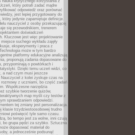
iś nauka krytycznego korzystania z
 Uczeń, który potrafi zadać mądre
eryfikować odpowiedź oraz porównać
 wiedzy, jest lepiej przygotowany do
, który jedynie zapamiętuje definicje.
elu nauczyciel z osoby przekazującej
taje się przewodnikiem, trenerem
projektantem doświadczeń
. Kluczowe jest więc projektowanie
by miejsce suchego wykładu zajęły
skusje, eksperymenty i praca z
Technologia może w tym bardzo
igentne platformy edukacyjne analizują
nia, proponują zadania dopasowane do
, przypominają o powtórkach i
statystyki. Dzięki temu uczeń widzi, co
ł, a nad czym musi jeszcze
Nauczyciel z kolei zyskuje czas na
e rozmowy z uczniami, bo część zadań
em. Współczesne narzędzia
też szybkie tworzenie quizów,
nteraktywnych map myśli czy testów z
ym sprawdzaniem odpowiedzi.
mentem tej zmiany jest personalizacja.
j klasie trzydziestoosobowej trudno
niowi poświęcić tyle samo czasu.
dzą, bo tempo jest za wolne, inni czują
i, bo grupa pędzi za szybko. Sztuczna
 może dopasować materiał do
osoby, a jednocześnie podsunąć