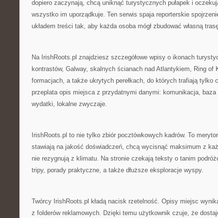
dopiero zaczynają, chcą uniknąć turystycznych pułapek i oczekują
wszystko im uporządkuje. Ten serwis spaja reporterskie spojrze
układem treści tak, aby każda osoba mógł zbudować własną trasę
Na IrishRoots.pl znajdziesz szczegółowe wpisy o ikonach turystyc
kontrastów, Galway, skalnych ścianach nad Atlantykiem, Ring of 
formacjach, a także ukrytych perełkach, do których trafiają tylko
przeplata opis miejsca z przydatnymi danymi: komunikacja, baza
wydatki, lokalne zwyczaje.
IrishRoots.pl to nie tylko zbiór pocztówkowych kadrów. To meryto
stawiają na jakość doświadczeń, chcą wycisnąć maksimum z każd
nie rezygnują z klimatu. Na stronie czekają teksty o tanim podróż
tripy, porady praktyczne, a także dłuższe eksploracje wyspy.
Twórcy IrishRoots.pl kładą nacisk rzetelność. Opisy miejsc wynika
z folderów reklamowych. Dzięki temu użytkownik czuje, że dostaj