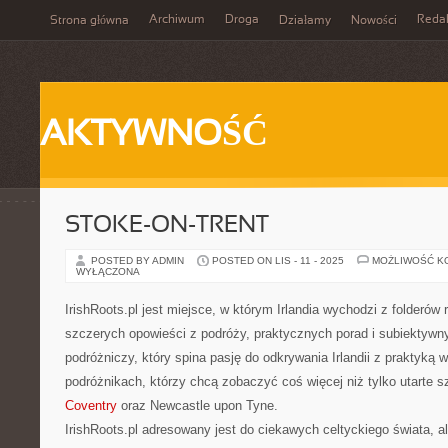
Archiwum
Droga
Reda
Strona główna
Działamy
Nowości
AKTYWNOŚĆ
STOKE-ON-TRENT
POSTED BY ADMIN
POSTED ON LIS - 11 - 2025
MOŻLIWOŚĆ K
WYŁĄCZONA
IrishRoots.pl jest miejsce, w którym Irlandia wychodzi z folderó
szczerych opowieści z podróży, praktycznych porad i subiektywn
podróżniczy, który spina pasję do odkrywania Irlandii z praktyką 
podróżnikach, którzy chcą zobaczyć coś więcej niż tylko utarte s
Coventry
oraz Newcastle upon Tyne.
IrishRoots.pl adresowany jest do ciekawych celtyckiego świata, al