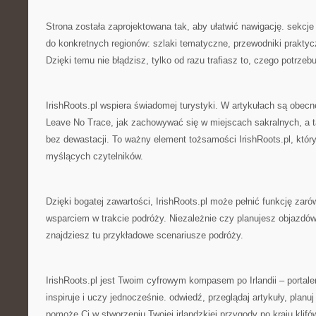
Strona została zaprojektowana tak, aby ułatwić nawigację. sekcje
do konkretnych regionów: szlaki tematyczne, przewodniki praktycz
Dzięki temu nie błądzisz, tylko od razu trafiasz to, czego potrzeb
IrishRoots.pl wspiera świadomej turystyki. W artykułach są obec
Leave No Trace, jak zachowywać się w miejscach sakralnych, a ta
bez dewastacji. To ważny element tożsamości IrishRoots.pl, któr
myślących czytelników.
Dzięki bogatej zawartości, IrishRoots.pl może pełnić funkcję zar
wsparciem w trakcie podróży. Niezależnie czy planujesz objazdów
znajdziesz tu przykładowe scenariusze podróży.
IrishRoots.pl jest Twoim cyfrowym kompasem po Irlandii – portale
inspiruje i uczy jednocześnie. odwiedź, przeglądaj artykuły, planuj
pomoże Ci w stworzeniu Twojej irlandzkiej przygody po kraju klifó