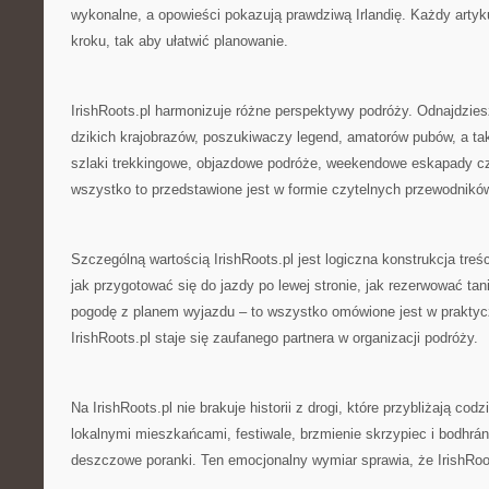
wykonalne, a opowieści pokazują prawdziwą Irlandię. Każdy artyk
kroku, tak aby ułatwić planowanie.
IrishRoots.pl harmonizuje różne perspektywy podróży. Odnajdziesz 
dzikich krajobrazów, poszukiwaczy legend, amatorów pubów, a ta
szlaki trekkingowe, objazdowe podróże, weekendowe eskapady c
wszystko to przedstawione jest w formie czytelnych przewodnikó
Szczególną wartością IrishRoots.pl jest logiczna konstrukcja treś
jak przygotować się do jazdy po lewej stronie, jak rezerwować tan
pogodę z planem wyjazdu – to wszystko omówione jest w praktyc
IrishRoots.pl staje się zaufanego partnera w organizacji podróży.
Na IrishRoots.pl nie brakuje historii z drogi, które przybliżają codz
lokalnymi mieszkańcami, festiwale, brzmienie skrzypiec i bodhrán
deszczowe poranki. Ten emocjonalny wymiar sprawia, że IrishRoo