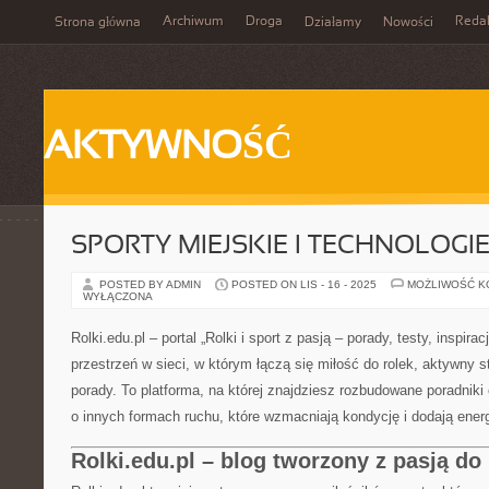
Archiwum
Droga
Reda
Strona główna
Działamy
Nowości
AKTYWNOŚĆ
SPORTY MIEJSKIE I TECHNOLOGI
POSTED BY ADMIN
POSTED ON LIS - 16 - 2025
MOŻLIWOŚĆ 
WYŁĄCZONA
Rolki.edu.pl – portal „Rolki i sport z pasją – porady, testy, inspira
przestrzeń w sieci, w którym łączą się miłość do rolek, aktywny 
porady. To platforma, na której znajdziesz rozbudowane poradniki 
o innych formach ruchu, które wzmacniają kondycję i dodają energ
Rolki.edu.pl – blog tworzony z pasją do