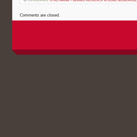
CATEGORIES:
UTRZYMANIE I SERWIS INSTALACJI W DOMU JEDNOROD
Comments are closed.