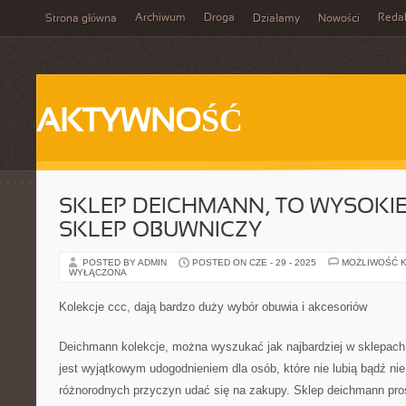
Archiwum
Droga
Reda
Strona główna
Działamy
Nowości
AKTYWNOŚĆ
SKLEP DEICHMANN, TO WYSOKIE
SKLEP OBUWNICZY
POSTED BY ADMIN
POSTED ON CZE - 29 - 2025
MOŻLIWOŚĆ 
WYŁĄCZONA
Kolekcje ccc, dają bardzo duży wybór obuwia i akcesoriów
Deichmann kolekcje, można wyszukać jak najbardziej w sklepach, 
jest wyjątkowym udogodnieniem dla osób, które nie lubią bądź nie
różnorodnych przyczyn udać się na zakupy. Sklep deichmann pro