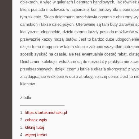
obiektach, a więc w galeriach i centrach handlowych, jak również 
klient posiada możliwość w najbardziej komfortowy dla siebie sp
tym sklepie. Sklep deichmann przedstawia ogromnie obszerny wy
damskich i także dziecięcych. Oferowane są tam buty zarówno sp
klasyczne, eleganckie, dzięki czemu każdy posiada możliwość w 
przeważnie każdy rodzaj butów. Jest to bardzo duże udogodnienie 
dzięki temu mogą oni w takim sklepie zakupić wszystkie potrzebne
sposób zyskać na czasie, ale też ewentualnie dostać rabat, dlate
Deichamnn kolekcje, wdrażane są do sprzedaży praktycznie zaw
przedsezonowych, dzięki czemu istnieje okazja skorzystać z wypr
znajdującą się w sklepie w dużo atrakcyjniejszej cenie. Jest to 
klientów.
źródło:
———————————
1.
https://tartakmichalki.pl
2.
zobacz wpis
3.
kliknij tutaj
4.
więcej treści