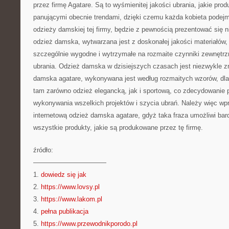
przez firmę Agatare. Są to wyśmienitej jakości ubrania, jakie pr
panującymi obecnie trendami, dzięki czemu każda kobieta podejm
odzieży damskiej tej firmy, będzie z pewnością prezentować się n
odzież damska, wytwarzana jest z doskonałej jakości materiałów,
szczególnie wygodne i wytrzymałe na rozmaite czynniki zewnętrz
ubrania. Odzież damska w dzisiejszych czasach jest niezwykle z
damska agatare, wykonywana jest według rozmaitych wzorów, dla
tam zarówno odzież elegancką, jak i sportową, co zdecydowanie
wykonywania wszelkich projektów i szycia ubrań. Należy więc w
internetową odzież damska agatare, gdyż taka fraza umożliwi ba
wszystkie produkty, jakie są produkowane przez tę firmę.
źródło:
———————————
1.
dowiedz się jak
2.
https://www.lovsy.pl
3.
https://www.lakom.pl
4.
pełna publikacja
5.
https://www.przewodnikporodo.pl