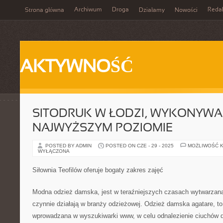
Archiwum
Droga
Reda
Strona główna
Działamy
Nowości
AKTYWNOŚĆ
SITODRUK W ŁODZI, WYKONYWA
NAJWYŻSZYM POZIOMIE
POSTED BY ADMIN
POSTED ON CZE - 29 - 2025
MOŻLIWOŚĆ 
WYŁĄCZONA
Siłownia Teofilów oferuje bogaty zakres zajęć
Modna odzież damska, jest w teraźniejszych czasach wytwarzana 
czynnie działają w branży odzieżowej. Odzież damska agatare, to
wprowadzana w wyszukiwarki www, w celu odnalezienie ciuchów d