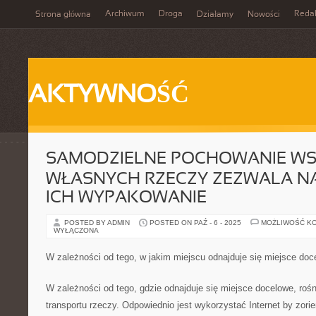
Archiwum
Droga
Reda
Strona główna
Działamy
Nowości
AKTYWNOŚĆ
SAMODZIELNE POCHOWANIE WS
WŁASNYCH RZECZY ZEZWALA N
ICH WYPAKOWANIE
POSTED BY ADMIN
POSTED ON PAŹ - 6 - 2025
MOŻLIWOŚĆ K
WYŁĄCZONA
W zależności od tego, w jakim miejscu odnajduje się miejsce doc
W zależności od tego, gdzie odnajduje się miejsce docelowe, roś
transportu rzeczy. Odpowiednio jest wykorzystać Internet by zori