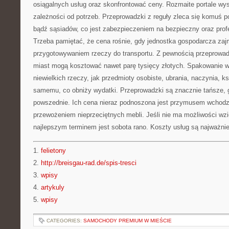
osiągalnych usług oraz skonfrontować ceny. Rozmaite portale wy
zależności od potrzeb. Przeprowadzki z reguły zleca się komuś
bądź sąsiadów, co jest zabezpieczeniem na bezpieczny oraz prof
Trzeba pamiętać, że cena rośnie, gdy jednostka gospodarcza zaj
przygotowywaniem rzeczy do transportu. Z pewnością przeprowad
miast mogą kosztować nawet parę tysięcy złotych. Spakowanie ws
niewielkich rzeczy, jak przedmioty osobiste, ubrania, naczynia, k
samemu, co obniży wydatki. Przeprowadzki są znacznie tańsze, 
powszednie. Ich cena nieraz podnoszona jest przymusem wchodze
przewożeniem nieprzeciętnych mebli. Jeśli nie ma możliwości wzi
najlepszym terminem jest sobota rano. Koszty usług są najważniej
1.
felietony
2.
http://breisgau-rad.de/spis-tresci
3.
wpisy
4.
artykuly
5.
wpisy
CATEGORIES:
SAMOCHODY PREMIUM W MIEŚCIE