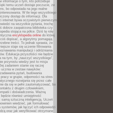
i informacje o tym, kto potrzebuje
ięki temu uczeń dostaje poczucie, że
ns, bo odpowiada na jego realne
ainteresowania. W tle tego wszystkiego
niczony dostęp do informacji. Dla
zi internet bywa oczywistym pierwszym
wiedzi na wszystkie pytania, trochę
yś dobrze zaopatrzona biblioteka czy
opedia stojąca na półce. Dziś tę rolę
antyczna
encyklopedia online
do której
coś dopisać, a algorytmy pomagają
rzebne treści. To jednak sprawia, że
iejsze staje się uczenie filtrowania
oznawania manipulacji i odróżniania
któw. Edukacja przyszłości nie będzie
a na tym, by „nauczyć wszystkiego”,
ie przyrostu wiedzy jest to misja
Jej zadaniem stanie się raczej
 ucznia w zestaw nawyków:
 zadawania pytań, budowania
pracy w grupie, odporności na stres
tycznego rozwijania się przez całe
nie da się w pełni zautomatyzować, bo
ontaktu z drugim człowiekiem,
empatii i doświadczenia. Ważną
 będzie również umiejętność
 samą sztuczną inteligencją. Uczeń
powinien wiedzieć, jak formułować
a systemów, jak łączyć ich odpowiedzi
edzą oraz jak weryfikować otrzymane