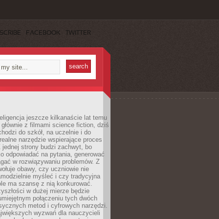
SCRIBE
FACEBOOK
TWITTER
eligencja jeszcze kilkanaście lat temu
 głównie z filmami science fiction, dziś
hodzi do szkół, na uczelnie i do
ealne narzędzie wspierające proces
 jednej strony budzi zachwyt, bo
ko odpowiadać na pytania, generować
magać w rozwiązywaniu problemów. Z
wołuje obawy, czy uczniowie nie
modzielnie myśleć i czy tradycyjna
óle ma szansę z nią konkurować.
yszłości w dużej mierze będzie
 umiejętnym połączeniu tych dwóch
sycznych metod i cyfrowych narzędzi.
jwiększych wyzwań dla nauczycieli