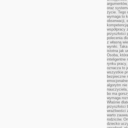
argumentów, 
oraz systema
życie. Tego 
wymaga to k
obserwacji, 
kompetencją
współpracy z
przyszłości 
polecenia dl
z własną wi
wyniki. Taka 
istotna jak 
Osoba, która
inteligentne
rynku pracy,
oznacza to j
wszystkie p
bezpieczne r
emocjonalne 
algorytm nie
nauczyciela,
bo ma gorszy
wymaga rozmo
Właśnie dlat
przyszłości 
wrażliwości
warto zauważ
rodziców. On
dziecko uczy
urządzeń, pla