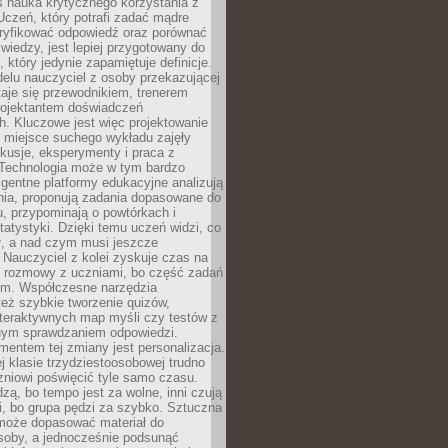
iś nauka krytycznego korzystania z
 Uczeń, który potrafi zadać mądre
eryfikować odpowiedź oraz porównać
 wiedzy, jest lepiej przygotowany do
, który jedynie zapamiętuje definicje.
elu nauczyciel z osoby przekazującej
taje się przewodnikiem, trenerem
projektantem doświadczeń
. Kluczowe jest więc projektowanie
by miejsce suchego wykładu zajęły
skusje, eksperymenty i praca z
Technologia może w tym bardzo
igentne platformy edukacyjne analizują
nia, proponują zadania dopasowane do
, przypominają o powtórkach i
statystyki. Dzięki temu uczeń widzi, co
ł, a nad czym musi jeszcze
Nauczyciel z kolei zyskuje czas na
e rozmowy z uczniami, bo część zadań
em. Współczesne narzędzia
też szybkie tworzenie quizów,
nteraktywnych map myśli czy testów z
ym sprawdzaniem odpowiedzi.
mentem tej zmiany jest personalizacja.
j klasie trzydziestoosobowej trudno
niowi poświęcić tyle samo czasu.
dzą, bo tempo jest za wolne, inni czują
i, bo grupa pędzi za szybko. Sztuczna
 może dopasować materiał do
osoby, a jednocześnie podsunąć