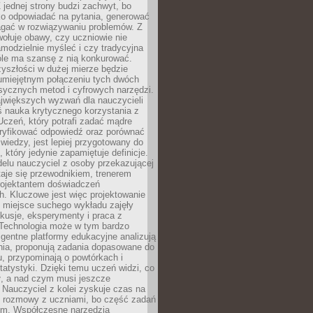
 jednej strony budzi zachwyt, bo
ko odpowiadać na pytania, generować
magać w rozwiązywaniu problemów. Z
wołuje obawy, czy uczniowie nie
modzielnie myśleć i czy tradycyjna
óle ma szansę z nią konkurować.
yszłości w dużej mierze będzie
 umiejętnym połączeniu tych dwóch
sycznych metod i cyfrowych narzędzi.
jwiększych wyzwań dla nauczycieli
iś nauka krytycznego korzystania z
 Uczeń, który potrafi zadać mądre
eryfikować odpowiedź oraz porównać
 wiedzy, jest lepiej przygotowany do
, który jedynie zapamiętuje definicje.
elu nauczyciel z osoby przekazującej
taje się przewodnikiem, trenerem
projektantem doświadczeń
. Kluczowe jest więc projektowanie
by miejsce suchego wykładu zajęły
skusje, eksperymenty i praca z
Technologia może w tym bardzo
igentne platformy edukacyjne analizują
nia, proponują zadania dopasowane do
, przypominają o powtórkach i
statystyki. Dzięki temu uczeń widzi, co
ł, a nad czym musi jeszcze
Nauczyciel z kolei zyskuje czas na
e rozmowy z uczniami, bo część zadań
em. Współczesne narzędzia