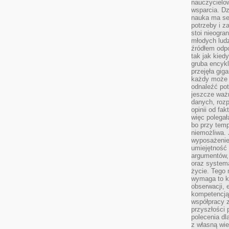
nauczycielow
wsparcia. Dz
nauka ma se
potrzeby i z
stoi nieogra
młodych lud
źródłem odpo
tak jak kied
gruba encykl
przejęła gig
każdy może 
odnaleźć pot
jeszcze ważn
danych, rozp
opinii od fa
więc polegał
bo przy temp
niemożliwa. 
wyposażenie
umiejętność
argumentów, 
oraz systema
życie. Tego 
wymaga to k
obserwacji, 
kompetencją
współpracy z
przyszłości 
polecenia dl
z własną wi