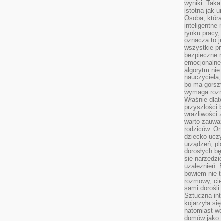
wyniki. Taka 
istotna jak 
Osoba, która
inteligentne
rynku pracy,
oznacza to j
wszystkie p
bezpieczne r
emocjonalne 
algorytm nie
nauczyciela,
bo ma gorszy
wymaga rozmo
Właśnie dlat
przyszłości 
wrażliwości
warto zauważ
rodziców. On
dziecko uczy
urządzeń, pla
dorosłych bę
się narzędzi
uzależnień. 
bowiem nie t
rozmowy, cie
sami dorośli.
Sztuczna int
kojarzyła się
natomiast wc
domów jako r