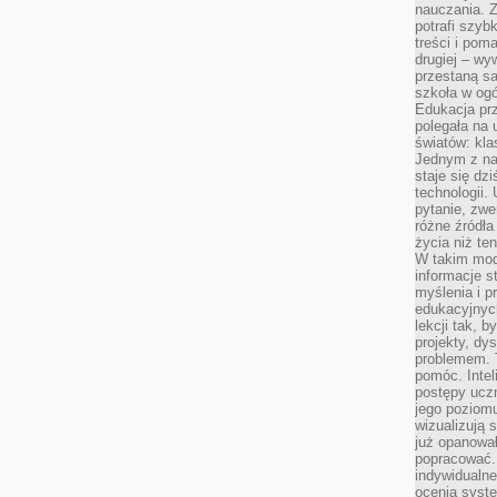
nauczania. Z
potrafi szyb
treści i po
drugiej – wy
przestaną sa
szkoła w og
Edukacja prz
polegała na
światów: kla
Jednym z na
staje się dz
technologii.
pytanie, zw
różne źródła
życia niż ten
W takim mod
informacje s
myślenia i 
edukacyjnych
lekcji tak, 
projekty, dy
problemem. 
pomóc. Intel
postępy ucz
jego poziomu
wizualizują 
już opanowa
popracować. 
indywidualn
ocenia syst