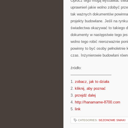
Oprócz tego mogą wystawiać świa
uprawnień jakie wolno zdobyć prz
tak ważnych dokumentów powinna m
projekty budowlane. Jeśli na rynk
świadectwa okazywać to takiego d
dokumenty w następstwie tego jest
wolno tego robić nierozważnie po
powinny to być osoby pełnoletnie 
czas. Inżynierowie budowlani równi
źródło:
———————————
1.
zobacz, jak to działa
2.
kliknij, aby poznać
3.
przejdź dalej
4.
http://hanamame-8700.com
5.
link
CATEGORIES:
SEZONOWE SMAKI