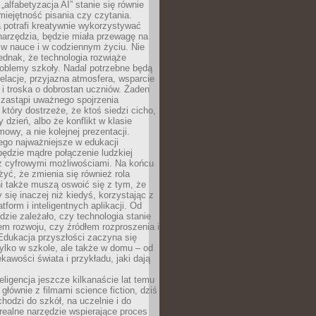
„alfabetyzacja AI” stanie się równie
umiejętność pisania czy czytania.
 potrafi kreatywnie wykorzystywać
 narzędzia, będzie miała przewagę na
 w nauce i w codziennym życiu. Nie
ednak, że technologia rozwiąże
roblemy szkoły. Nadal potrzebne będą
elacje, przyjazna atmosfera, wsparcie
i troska o dobrostan uczniów. Żaden
 zastąpi uważnego spojrzenia
 który dostrzeże, że ktoś siedzi cicho,
 dzień, albo że konflikt w klasie
wy, a nie kolejnej prezentacji.
ego najważniejsze w edukacji
będzie mądre połączenie ludzkiej
 z cyfrowymi możliwościami. Na końcu
yć, że zmienia się również rola
i także muszą oswoić się z tym, że
 się inaczej niż kiedyś, korzystając z
tform i inteligentnych aplikacji. Od
dzie zależało, czy technologia stanie
em rozwoju, czy źródłem rozproszenia i
Edukacja przyszłości zaczyna się
ylko w szkole, ale także w domu – od
kawości świata i przykładu, jaki dają
eligencja jeszcze kilkanaście lat temu
 głównie z filmami science fiction, dziś
hodzi do szkół, na uczelnie i do
ealne narzędzie wspierające proces