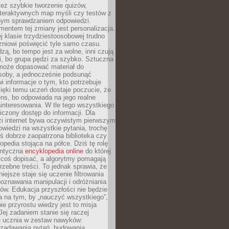
też szybkie tworzenie quizów,
nteraktywnych map myśli czy testów z
ym sprawdzaniem odpowiedzi.
mentem tej zmiany jest personalizacja.
j klasie trzydziestoosobowej trudno
niowi poświęcić tyle samo czasu.
dzą, bo tempo jest za wolne, inni czują
i, bo grupa pędzi za szybko. Sztuczna
 może dopasować materiał do
osoby, a jednocześnie podsunąć
i informacje o tym, kto potrzebuje
ięki temu uczeń dostaje poczucie, że
ns, bo odpowiada na jego realne
ainteresowania. W tle tego wszystkiego
niczony dostęp do informacji. Dla
zi internet bywa oczywistym pierwszym
wiedzi na wszystkie pytania, trochę
yś dobrze zaopatrzona biblioteka czy
opedia stojąca na półce. Dziś tę rolę
antyczna
encyklopedia online
do której
coś dopisać, a algorytmy pomagają
rzebne treści. To jednak sprawia, że
iejsze staje się uczenie filtrowania
oznawania manipulacji i odróżniania
któw. Edukacja przyszłości nie będzie
a na tym, by „nauczyć wszystkiego”,
ie przyrostu wiedzy jest to misja
Jej zadaniem stanie się raczej
 ucznia w zestaw nawyków:
 zadawania pytań, budowania