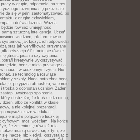
pracy w grupie, odporności na stres
tycznego rozwijania się przez całe
nie da się w pełni zautomatyzować, bo
ontaktu z drugim człowiekiem,
empatii i doświadczenia. Ważną
 będzie również umiejętność
 samą sztuczną inteligencją. Uczeń
powinien wiedzieć, jak formułować
a systemów, jak łączyć ich odpowiedzi
edzą oraz jak weryfikować otrzymane
„alfabetyzacja AI” stanie się równie
umiejętność pisania czy czytania.
 potrafi kreatywnie wykorzystywać
 narzędzia, będzie miała przewagę na
 w nauce i w codziennym życiu. Nie
ednak, że technologia rozwiąże
roblemy szkoły. Nadal potrzebne będą
elacje, przyjazna atmosfera, wsparcie
i troska o dobrostan uczniów. Żaden
 zastąpi uważnego spojrzenia
 który dostrzeże, że ktoś siedzi cicho,
 dzień, albo że konflikt w klasie
wy, a nie kolejnej prezentacji.
ego najważniejsze w edukacji
będzie mądre połączenie ludzkiej
 z cyfrowymi możliwościami. Na końcu
yć, że zmienia się również rola
i także muszą oswoić się z tym, że
 się inaczej niż kiedyś, korzystając z
tform i inteligentnych aplikacji. Od