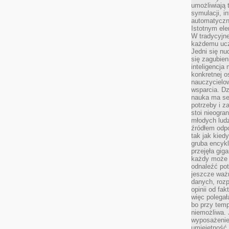
umożliwiają 
symulacji, i
automatyczn
Istotnym ele
W tradycyjne
każdemu ucz
Jedni się nu
się zagubien
inteligencja
konkretnej 
nauczycielow
wsparcia. Dz
nauka ma se
potrzeby i z
stoi nieogra
młodych lud
źródłem odpo
tak jak kied
gruba encykl
przejęła gig
każdy może 
odnaleźć pot
jeszcze ważn
danych, rozp
opinii od fa
więc polegał
bo przy temp
niemożliwa. 
wyposażenie
umiejętność