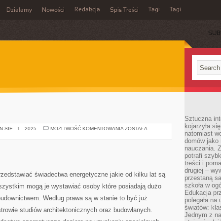
Redakcja
Tagi
Tagi
Działamy
Nowości
Spis Treści
SUB
Ć
Sztuczna int
kojarzyła się
REMONT
SIE - 1 - 2025
MOŻLIWOŚĆ KOMENTOWANIA
ZOSTAŁA
natomiast wc
domów jako r
nauczania. Z
potrafi szyb
treści i po
drugiej – wy
edstawiać świadectwa energetyczne jakie od kilku lat są
przestaną sa
szkoła w og
zystkim mogą je wystawiać osoby które posiadają dużo
Edukacja prz
udownictwem. Według prawa są w stanie to być już
polegała na
światów: kla
strowie studiów architektonicznych oraz budowlanych.
Jednym z na