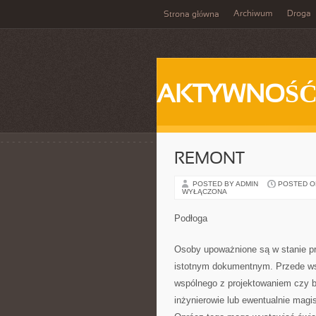
Archiwum
Droga
Strona główna
AKTYWNOŚ
REMONT
POSTED BY ADMIN
POSTED ON 
WYŁĄCZONA
Podłoga
Osoby upoważnione są w stanie prz
istotnym dokumentnym. Przede ws
wspólnego z projektowaniem czy b
inżynierowie lub ewentualnie magi