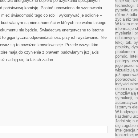
dectwa energetyczne dopiero po uzyskaniu specjalnych
staje się dz
technologii.
ed państwową komisją. Postać uprawniona do wystawania
pytanie, zw
różne źródła
ieć świadomość tego co robi i wykonywać je solidnie –
życia niż ten
u budowlanym są nieruchomości w których nie wolno takiego
W takim mod
informacje s
okumentu nie będzie. Świadectwa energetyczne to istotne
myślenia i 
 to gigantyczna odpowiedzialność przy ich wystawaniu. Nie
edukacyjnych
lekcji tak, 
nieważ są to poważne konsekwencje. Przede wszystkim
projekty, dy
problemem. 
które mają do czynienia z prawem budowlanym już jakiś
pomóc. Intel
eż nadają się to takich zadań.
postępy ucz
jego poziomu
wizualizują 
już opanowa
popracować. 
indywidualn
ocenia syst
umożliwiają 
symulacji, i
automatyczn
Istotnym ele
W tradycyjne
każdemu ucz
Jedni się nu
się zagubien
inteligencja
konkretnej 