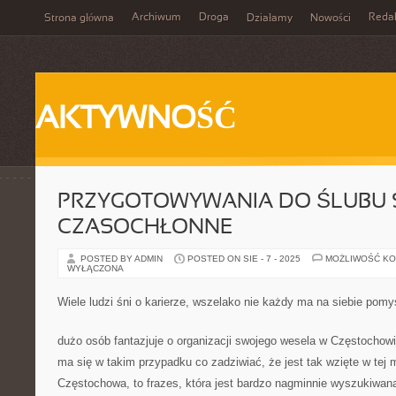
Archiwum
Droga
Reda
Strona główna
Działamy
Nowości
AKTYWNOŚĆ
PRZYGOTOWYWANIA DO ŚLUBU 
CZASOCHŁONNE
POSTED BY ADMIN
POSTED ON SIE - 7 - 2025
MOŻLIWOŚĆ K
WYŁĄCZONA
Wiele ludzi śni o karierze, wszelako nie każdy ma na siebie pomy
dużo osób fantazjuje o organizacji swojego wesela w Częstochowi
ma się w takim przypadku co zadziwiać, że jest tak wzięte w tej m
Częstochowa, to frazes, która jest bardzo nagminnie wyszukiwan