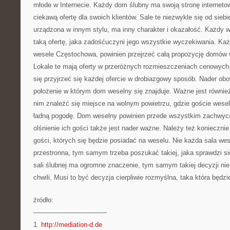
młode w Internecie. Każdy dom ślubny ma swoją stronę internetow
ciekawą ofertę dla swoich klientów. Sale te niezwykle się od siebi
urządzona w innym stylu, ma inny charakter i okazałość. Każdy w
taką ofertę, jaka zadośćuczyni jego wszystkie wyczekiwania. Ka
wesele Częstochowa, powinien przejrzeć całą propozycję domów
Lokale te mają oferty w przeróżnych rozmieszczeniach cenowych
się przyjrzeć się każdej ofercie w drobiazgowy sposób. Nader obo
położenie w którym dom weselny się znajduje. Ważne jest również
nim znaleźć się miejsce na wolnym powietrzu, gdzie goście wese
ładną pogodę. Dom weselny powinien przede wszystkim zachwyca
olśnienie ich gości także jest nader ważne. Należy też konieczni
gości, których się będzie posiadać na weselu. Nie każda sala wes
przestronna, tym samym trzeba poszukać takiej, jaka sprawdzi si
sali ślubnej ma ogromne znaczenie, tym samym takiej decyzji n
chwili. Musi to być decyzja cierpliwie rozmyślna, taka która będzi
źródło:
———————————
1.
http://mediation-d.de