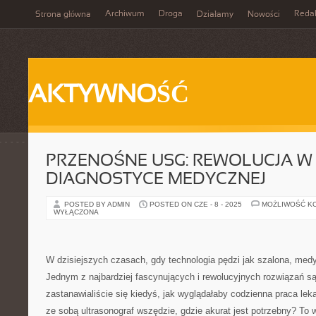
Archiwum
Droga
Reda
Strona główna
Działamy
Nowości
AKTYWNOŚĆ
PRZENOŚNE USG: REWOLUCJA W
DIAGNOSTYCE MEDYCZNEJ
POSTED BY ADMIN
POSTED ON CZE - 8 - 2025
MOŻLIWOŚĆ K
WYŁĄCZONA
W dzisiejszych czasach, gdy technologia pędzi jak szalona, medy
Jednym z najbardziej fascynujących i rewolucyjnych rozwiązań s
zastanawialiście się kiedyś, jak wyglądałaby codzienna praca le
ze sobą ultrasonograf wszędzie, gdzie akurat jest potrzebny? To 