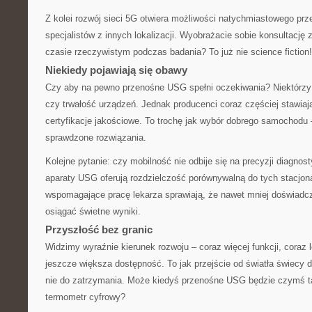
Z kolei rozwój sieci 5G otwiera możliwości natychmiastowego prz
specjalistów z innych lokalizacji. Wyobrażacie sobie konsultację 
czasie rzeczywistym podczas badania? To już nie science fiction!
Niekiedy pojawiają się obawy
Czy aby na pewno przenośne USG spełni oczekiwania? Niektórzy 
czy trwałość urządzeń. Jednak producenci coraz częściej stawiaj
certyfikacje jakościowe. To trochę jak wybór dobrego samochodu 
sprawdzone rozwiązania.
Kolejne pytanie: czy mobilność nie odbije się na precyzji diagno
aparaty USG oferują rozdzielczość porównywalną do tych stacjona
wspomagające pracę lekarza sprawiają, że nawet mniej doświad
osiągać świetne wyniki.
Przyszłość bez granic
Widzimy wyraźnie kierunek rozwoju – coraz więcej funkcji, coraz 
jeszcze większa dostępność. To jak przejście od światła świecy 
nie do zatrzymania. Może kiedyś przenośne USG będzie czymś 
termometr cyfrowy?