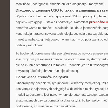
mobilność i dostępność zmienia oblicze diagnostyki medycznej.
Dlaczego przenośne USG to taka gra zmieniająca zas
Wyobraźcie sobie, że tradycyjny aparat USG to jak ciężki plecak p
najpierw wyciągnąć, ustawić i podłączyć. Natomiast
przenośne u
smartfon wśród telefonów – niewielkie, lekkie, a jednocześnie p
konstrukcja i zaawansowana technologia pozwalają na szybkie pr
nawet w najbardziej nietypowych warunkach – od pola walki po od
oddziały ratunkowe.
To trochę jak porównanie starego telewizora do nowoczesnego sma
stać przy dużym ekranie i czekać na obraz. Teraz wystarczy jedno 
się na ekranie smartfona lub tabletu. Podobnie jest z ultrasonogra
z wysoką jakością obrazu i funkcjonalnością.
Coraz więcej trendów na rynku
Obserwujemy obecnie wysyp innowacji w branży medycznej. Prz
korzystają z najnowszych osiągnięć w dziedzinie miniaturyzacji i s
modeli wyposażona jest nawet w funkcje automatycznego rozpozn
anatomicznych czy wspomagania diagnostyki. To tak, jakby mieć 
podpowiada, co właśnie widzisz na ekranie.