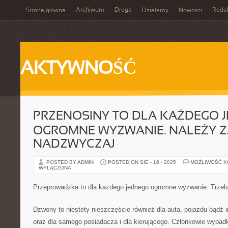
Archiwum
Droga
Reda
Strona główna
Działamy
Nowości
AKTYWNOŚĆ
PRZENOSINY TO DLA KAŻDEGO 
OGROMNE WYZWANIE. NALEŻY Z
NADZWYCZAJ
POSTED BY ADMIN
POSTED ON SIE - 16 - 2025
MOŻLIWOŚĆ 
WYŁĄCZONA
Przeprowadzka to dla każdego jednego ogromne wyzwanie. Trzeba
Dzwony to niestety nieszczęście również dla auta, pojazdu bądź
oraz dla samego posiadacza i dla kierującego. Członkowie wypad