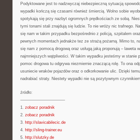
Podyktowane jest to nadzwyczaj niebezpieczną sytuacją spowodo
wypadki kończą się czasami również śmiercią. Wolno sobie wyobra
spotykają się przy nazbyt ogromnych prędkościach ze sobą. Nies
tymi tonami stali znajdują się ludzie. To nie wróży nic trafnego. 
się nam w takim przypadku bezpośrednio z policją, szpitalem ora
pewnych momentach jednakże tez ze strażą pożarną. Mimo to, na
się nam z pomocą drogową oraz usługą jaką proponują – laweta w
najmniejszych wątpliwości. W takim wypadku jesteśmy w stanie p
pomoc drogowa tu odgrywa niezmiernie znaczącą rolę. To ona od
usuniecie wraków pojazdów oraz o odkorkowanie ulic. Dzięki te
nadrabiać straty. Niestety wypadki nie są pozytywnym czynnikiem
źródło:
———————————
1.
zobacz poradnik
2.
zobacz poradnik
3.
http://slavicabilecic.de
4.
http://sling-trainer.eu
5.
http://slutzky.de