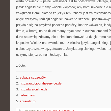
warto poświecić w pełnej kolejnościJest to podstawowe, dlatego,
język angielki nie mamy wogóle kłopotów, aby komunikować się 
zakątkach ziemi, dlatego że język ten uznany jest za międzynar
angielszczyzny rodzaju angielski nawet na szczeblu podstawowy
przydaje się na przykład podczas podróży, lub też wówczas, kie
firmie, w której, na co dzień mamy styczność z cudzoziemcami.Pr
dużo sprawniej zdołamy się z nimi kontaktować, a dzięki temu 
kłopotów. Wielu z nas twierdzi też, iż wiedza języka angielskiego 
niebezużyteczna w egzystowaniu. Języka angielskiego, wobec te
uczymy się już od najmłodszych lat.
źródło:
———————————
1.
zobacz szczegóły
2.
http://autobiografieservice.de
3.
http://bca-online.de
4.
pełna treść
5.
sprawdź to
CATEGORIES:
ODCHUDZANIE I REDUKCJA