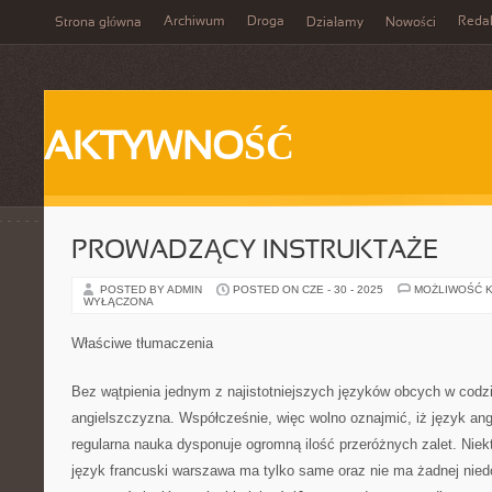
Archiwum
Droga
Reda
Strona główna
Działamy
Nowości
AKTYWNOŚĆ
PROWADZĄCY INSTRUKTAŻE
POSTED BY ADMIN
POSTED ON CZE - 30 - 2025
MOŻLIWOŚĆ 
WYŁĄCZONA
Właściwe tłumaczenia
Bez wątpienia jednym z najistotniejszych języków obcych w codz
angielszczyzna. Współcześnie, więc wolno oznajmić, iż język angi
regularna nauka dysponuje ogromną ilość przeróżnych zalet. Niekt
język francuski warszawa ma tylko same oraz nie ma żadnej nied