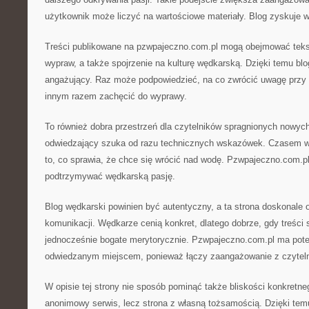
użytkownik może liczyć na wartościowe materiały. Blog zyskuje w
Treści publikowane na pzwpajeczno.com.pl mogą obejmować tekst
wypraw, a także spojrzenie na kulturę wędkarską. Dzięki temu blo
angażujący. Raz może podpowiedzieć, na co zwrócić uwagę przy
innym razem zachęcić do wyprawy.
To również dobra przestrzeń dla czytelników spragnionych nowyc
odwiedzający szuka od razu technicznych wskazówek. Czasem wa
to, co sprawia, że chce się wrócić nad wodę. Pzwpajeczno.com.p
podtrzymywać wędkarską pasję.
Blog wędkarski powinien być autentyczny, a ta strona doskonale 
komunikacji. Wędkarze cenią konkret, dlatego dobrze, gdy treści 
jednocześnie bogate merytorycznie. Pzwpajeczno.com.pl ma poten
odwiedzanym miejscem, ponieważ łączy zaangażowanie z czyte
W opisie tej strony nie sposób pominąć także bliskości konkretne
anonimowy serwis, lecz strona z własną tożsamością. Dzięki temu