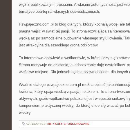
więź z publikowanymi treściami. A właśnie autentyczność jest wie
tematyce opartej na własnych doświadczeniach.
Pzwpajeczno.com.pl to blog dla tych, którzy kochają wodę, ale ta
pragną wejść w świat tej pasji. To strona rozwijająca zainteresow
wędką aż po samodzielne budowanie własnego stylu łowienia. Tak
jest atrakcyjna dla szerokiego grona odbiorców.
To internetowa opowieść o wędkarstwie, w której liczy się zarówno 
Strona motywuje do działania, a jednocześnie daje czytelnikowi po
właściwe miejsce. Dla jednych będzie przewodnikiem, dla innych 
Właśnie dlatego pzwpajeczno.com.pl można opisać jako interesują
łowienia, który spaja wiedzę z pasją i relaksem. To strona tworzo
aktywnych, gdzie wędkarstwo pokazane jest w sposób ciekawy i p
kompendium praktycznej wiedzy, do której chce się wracać po kole
wiedzę.
CATEGORIES:
ARTYKUŁY SPONSOROWANE