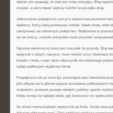
właśnie one sprawiają, że start jest mniej stresujący. Blog wyja
zestawu, a także dawać większy komfort na początku drogi.
Jednocześnie pzwpajeczno.com.pl to wartościowa przestrzeń tak
wędkarzy, którzy lubią porównywać metody. Nawet osoby, które d
zainspirować się odmiennym podejściem. Wędkarstwo to przecież
się nie kończy, a każda wskazówka może przynieść nową perspe
Ogromną wartością tej strony jest szacunek do przyrody. Blog wę
wyłącznie o rybach i sprzęcie; może również uczyć obserwacji o
kontakt z wodą, a więc także odpoczynek od codziennego pośpiec
nadaje publikacjom wyjątkowy klimat.
Pzwpajeczno.com.pl może być postrzegane jako internetowa prze
jeśli odbywa się to głównie poprzez poznawanie publikowanych tre
środowisko, ponieważ pozwala odnaleźć podobny sposób myśleni
hobby rozwija się najlepiej wtedy, gdy towarzyszy mu społecznoś
Na stronie można budować wiedzę krok po kroku. Każda nowa pu
dalszego odkrywania pasji. Takie podejście zwiększa zaangażowa