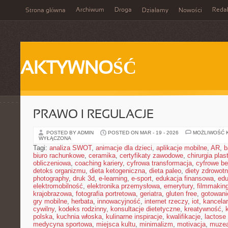
Archiwum
Droga
Reda
Strona główna
Działamy
Nowości
AKTYWNOŚĆ
PRAWO I REGULACJE
POSTED BY ADMIN
POSTED ON MAR - 19 - 2026
MOŻLIWOŚĆ 
WYŁĄCZONA
Tagi:
analiza SWOT
,
animacje dla dzieci
,
aplikacje mobilne
,
AR
,
b
biuro rachunkowe
,
ceramika
,
certyfikaty zawodowe
,
chirurgia pla
obliczeniowa
,
coaching kariery
,
cyfrowa transformacja
,
cyfrowe b
detoks organizmu
,
dieta ketogeniczna
,
dieta paleo
,
diety zdrowot
photography
,
druk 3d
,
e-learning
,
e-sport
,
edukacja finansowa
,
edu
elektromobilność
,
elektronika przemysłowa
,
emerytury
,
filmmakin
krajobrazowa
,
fotografia portretowa
,
geriatra
,
gluten free
,
gotowan
gry mobilne
,
herbata
,
innowacyjność
,
internet rzeczy
,
iot
,
kancelar
cywilny
,
kodeks rodzinny
,
konsultacje dietetyczne
,
kreatywność
,
polska
,
kuchnia włoska
,
kulinarne inspiracje
,
kwalifikacje
,
lactose 
medycyna sportowa
,
miejsca kultu
,
minimalizm
,
motivacja
,
muze