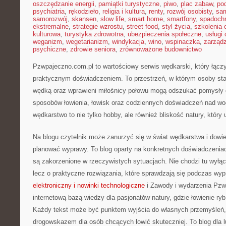
oszczędzanie energii
,
pamiątki turystyczne
,
piwo
,
plac zabaw
,
pod
psychiatria
,
rękodzieło
,
religia i kultura
,
renty
,
rozwój osobisty
,
sam
samorozwój
,
skansen
,
slow life
,
smart home
,
smartfony
,
spadochr
ekstremalne
,
strategie wzrostu
,
street food
,
styl życia
,
szkolenia 
kulturowa
,
turystyka zdrowotna
,
ubezpieczenia społeczne
,
usługi
weganizm
,
wegetarianizm
,
windykacja
,
wino
,
wspinaczka
,
zarząd
psychiczne
,
zdrowie seniora
,
zrównoważone budownictwo
Pzwpajeczno.com.pl to wartościowy serwis wędkarski, który łączy
praktycznym doświadczeniem. To przestrzeń, w którym osoby staw
wędką oraz wprawieni miłośnicy połowu mogą odszukać pomysły 
sposobów łowienia, łowisk oraz codziennych doświadczeń nad wo
wędkarstwo to nie tylko hobby, ale również bliskość natury, który 
Na blogu czytelnik może zanurzyć się w świat wędkarstwa i dowied
planować wyprawy. To blog oparty na konkretnych doświadczeniac
są zakorzenione w rzeczywistych sytuacjach. Nie chodzi tu wyłąc
lecz o praktyczne rozwiązania, które sprawdzają się podczas wyp
elektroniczny i nowinki technologiczne
i Zawody i wydarzenia Pzw
internetową bazą wiedzy dla pasjonatów natury, gdzie łowienie ryb
Każdy tekst może być punktem wyjścia do własnych przemyśleń,
drogowskazem dla osób chcących łowić skuteczniej. To blog dla l