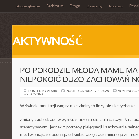
Archiwum
Droga
Reda
Strona główna
Działamy
Nowości
AKTYWNOŚĆ
PO PORODZIE MŁODĄ MAMĘ MA
NIEPOKOIĆ DUŻO ZACHOWAŃ 
POSTED BY ADMIN
POSTED ON WRZ - 20 - 2025
MOŻLIWOŚĆ 
WYŁĄCZONA
W świecie aranżacji wnętrz mieszkalnych liczy się niesłychanie
Zmiany zachodzące w wyniku starzenia się ciała są czymś natura
stereotypowym, jednak z potrzeby pielęgnacji i zachowania ładn
możliwie najdalej odsunąć od siebie wizję zaciemnionego zmarsz