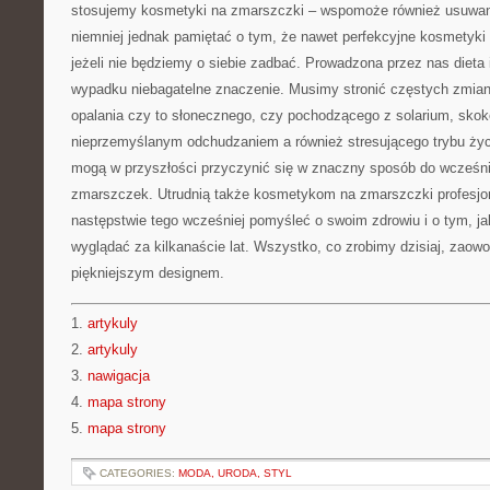
stosujemy kosmetyki na zmarszczki – wspomoże również usuwa
niemniej jednak pamiętać o tym, że nawet perfekcyjne kosmetyki n
jeżeli nie będziemy o siebie zadbać. Prowadzona przez nas dieta 
wypadku niebagatelne znaczenie. Musimy stronić częstych zmian
opalania czy to słonecznego, czy pochodzącego z solarium, sko
nieprzemyślanym odchudzaniem a również stresującego trybu życ
mogą w przyszłości przyczynić się w znaczny sposób do wcześni
zmarszczek. Utrudnią także kosmetykom na zmarszczki profesjon
następstwie tego wcześniej pomyśleć o swoim zdrowiu i o tym, ja
wyglądać za kilkanaście lat. Wszystko, co zrobimy dzisiaj, zaowo
piękniejszym designem.
1.
artykuly
2.
artykuly
3.
nawigacja
4.
mapa strony
5.
mapa strony
CATEGORIES:
MODA, URODA, STYL