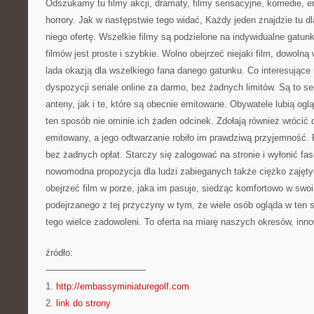
Odszukamy tu filmy akcji, dramaty, filmy sensacyjne, komedie, ero
horrory. Jak w następstwie tego widać, Każdy jeden znajdzie tu dla
niego ofertę. Wszelkie filmy są podzielone na indywidualne gatun
filmów jest proste i szybkie. Wolno obejrzeć niejaki film, dowolną 
lada okazją dla wszelkiego fana danego gatunku. Co interesujące 
dyspozycji seriale online za darmo, bez żadnych limitów. Są to ser
anteny, jak i te, które są obecnie emitowane. Obywatele lubią ogl
ten sposób nie ominie ich żaden odcinek. Zdołają również wrócić do 
emitowany, a jego odtwarzanie robiło im prawdziwą przyjemność. F
bez żadnych opłat. Starczy się zalogować na stronie i wyłonić fas
nowomodna propozycja dla ludzi zabieganych także ciężko zajęt
obejrzeć film w porze, jaka im pasuje, siedząc komfortowo w sw
podejrzanego z tej przyczyny w tym, że wiele osób ogląda w ten sp
tego wielce zadowoleni. To oferta na miarę naszych okresów, inn
źródło:
———————————
1.
http://embassyminiaturegolf.com
2.
link do strony