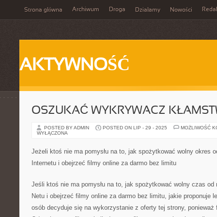
Archiwum
Droga
Reda
Strona główna
Działamy
Nowości
AKTYWNOŚĆ
OSZUKAĆ WYKRYWACZ KŁAMS
POSTED BY ADMIN
POSTED ON LIP - 29 - 2025
MOŻLIWOŚĆ 
WYŁĄCZONA
Jeżeli ktoś nie ma pomysłu na to, jak spożytkować wolny okres 
Internetu i obejrzeć filmy online za darmo bez limitu
Jeśli ktoś nie ma pomysłu na to, jak spożytkować wolny czas od
Netu i obejrzeć filmy online za darmo bez limitu, jakie proponuje 
osób decyduje się na wykorzystanie z oferty tej strony, ponieważ 