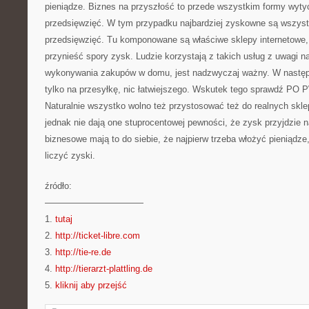
pieniądze. Biznes na przyszłość to przede wszystkim formy wytyc
przedsięwzięć. W tym przypadku najbardziej zyskowne są wszyst
przedsięwzięć. Tu komponowane są właściwe sklepy internetowe, k
przynieść spory zysk. Ludzie korzystają z takich usług z uwagi 
wykonywania zakupów w domu, jest nadzwyczaj ważny. W następn
tylko na przesyłkę, nic łatwiejszego. Wskutek tego sprawdź PO 
Naturalnie wszystko wolno też przystosować też do realnych skle
jednak nie dają one stuprocentowej pewności, że zysk przyjdzie 
biznesowe mają to do siebie, że najpierw trzeba włożyć pieniądz
liczyć zyski.
źródło:
———————————
1.
tutaj
2.
http://ticket-libre.com
3.
http://tie-re.de
4.
http://tierarzt-plattling.de
5.
kliknij aby przejść