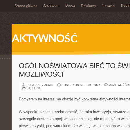
Archiwum
Droga
Reda
Strona główna
Działamy
Nowości
AKTYWNOŚĆ
OGÓLNOŚWIATOWA SIEĆ TO ŚW
MOŻLIWOŚCI
POSTED BY ADMIN
POSTED ON SIE - 19 - 2025
MOŻLIWOŚĆ 
WYŁĄCZONA
Pomysłem na interes ma okazję być konkretna aktywności intern
W wypadku biznesu trzeba ogłosić, że taka inwestycja, stwarza 
szczególe dostarcza opcji wzbogacenia się, nie musi być to wca
pierwsze zyski, pod warunkiem, że wie się, w jaki sposób wolno n