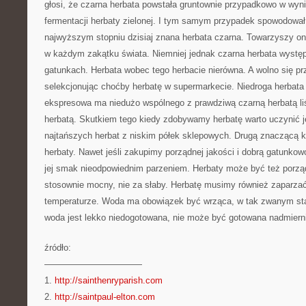
głosi, że czarna herbata powstała gruntownie przypadkowo w wyni
fermentacji herbaty zielonej. I tym samym przypadek spowodował
najwyższym stopniu dzisiaj znana herbata czarna. Towarzyszy o
w każdym zakątku świata. Niemniej jednak czarna herbata występ
gatunkach. Herbata wobec tego herbacie nierówna. A wolno się p
selekcjonując choćby herbatę w supermarkecie. Niedroga herbata
ekspresowa ma niedużo wspólnego z prawdziwą czarną herbatą liś
herbatą. Skutkiem tego kiedy zdobywamy herbatę warto uczynić je
najtańszych herbat z niskim półek sklepowych. Drugą znaczącą k
herbaty. Nawet jeśli zakupimy porządnej jakości i dobrą gatunk
jej smak nieodpowiednim parzeniem. Herbaty może być też porząd
stosownie mocny, nie za słaby. Herbatę musimy również zaparza
temperaturze. Woda ma obowiązek być wrząca, w tak zwanym sta
woda jest lekko niedogotowana, nie może być gotowana nadmierni
źródło:
———————————
1.
http://sainthenryparish.com
2.
http://saintpaul-elton.com