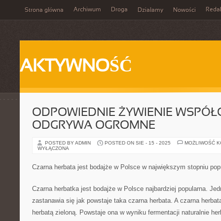
Archiwum
Droga
Reda
Strona główna
Działamy
Nowości
AKTYWNOŚĆ
ODPOWIEDNIE ŻYWIENIE WSPÓŁ
ODGRYWA OGROMNE
POSTED BY ADMIN
POSTED ON SIE - 15 - 2025
MOŻLIWOŚĆ 
WYŁĄCZONA
Czarna herbata jest bodajże w Polsce w największym stopniu pop
Czarna herbatka jest bodajże w Polsce najbardziej popularna. Je
zastanawia się jak powstaje taka czarna herbata. A czarna herba
herbatą zieloną. Powstaje ona w wyniku fermentacji naturalnie her