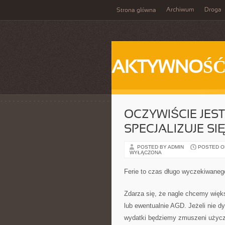
Archiwum
Droga
Strona główna
AKTYWNOŚ
OCZYWIŚCIE JEST
SPECJALIZUJE S
POSTED BY ADMIN
POSTED ON 
WYŁĄCZONA
Ferie to czas długo wyczekiwanego
Zdarza się, że nagle chcemy więk
lub ewentualnie AGD. Jeżeli nie 
wydatki będziemy zmuszeni uży