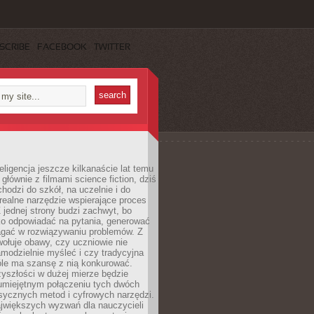
SCRIBE
FACEBOOK
TWITTER
eligencja jeszcze kilkanaście lat temu
 głównie z filmami science fiction, dziś
hodzi do szkół, na uczelnie i do
ealne narzędzie wspierające proces
 jednej strony budzi zachwyt, bo
ko odpowiadać na pytania, generować
magać w rozwiązywaniu problemów. Z
wołuje obawy, czy uczniowie nie
modzielnie myśleć i czy tradycyjna
óle ma szansę z nią konkurować.
yszłości w dużej mierze będzie
 umiejętnym połączeniu tych dwóch
sycznych metod i cyfrowych narzędzi.
jwiększych wyzwań dla nauczycieli