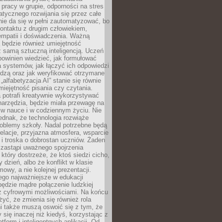
pracy w grupie, odporności na stres
tycznego rozwijania się przez całe
nie da się w pełni zautomatyzować, bo
ontaktu z drugim człowiekiem,
empatii i doświadczenia. Ważną
 będzie również umiejętność
 samą sztuczną inteligencją. Uczeń
powinien wiedzieć, jak formułować
a systemów, jak łączyć ich odpowiedzi
edzą oraz jak weryfikować otrzymane
„alfabetyzacja AI” stanie się równie
umiejętność pisania czy czytania.
 potrafi kreatywnie wykorzystywać
 narzędzia, będzie miała przewagę na
 w nauce i w codziennym życiu. Nie
ednak, że technologia rozwiąże
roblemy szkoły. Nadal potrzebne będą
elacje, przyjazna atmosfera, wsparcie
i troska o dobrostan uczniów. Żaden
 zastąpi uważnego spojrzenia
 który dostrzeże, że ktoś siedzi cicho,
 dzień, albo że konflikt w klasie
wy, a nie kolejnej prezentacji.
ego najważniejsze w edukacji
będzie mądre połączenie ludzkiej
 z cyfrowymi możliwościami. Na końcu
yć, że zmienia się również rola
i także muszą oswoić się z tym, że
 się inaczej niż kiedyś, korzystając z
tform i inteligentnych aplikacji. Od