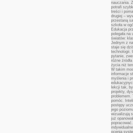
nauczania. Z
potrafi szyb
treści i po
drugiej – wy
przestaną sa
szkoła w og
Edukacja prz
polegała na
światów: kla
Jednym z na
staje się dz
technologii.
pytanie, zw
różne źródła
życia niż ten
W takim mod
informacje s
myślenia i 
edukacyjnych
lekcji tak, 
projekty, dy
problemem. 
pomóc. Intel
postępy ucz
jego poziomu
wizualizują 
już opanowa
popracować. 
indywidualn
ocenia syst