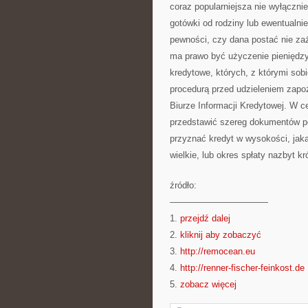
coraz popularniejsza nie wyłączni
gotówki od rodziny lub ewentualn
pewności, czy dana postać nie za
ma prawo być użyczenie pieniędzy
kredytowe, których, z którymi s
procedurą przed udzieleniem zapo
Biurze Informacji Kredytowej. W 
przedstawić szereg dokumentów p
przyznać kredyt w wysokości, jaka
wielkie, lub okres spłaty nazbyt kró
źródło:
———————————
1.
przejdź dalej
2.
kliknij aby zobaczyć
3.
http://remocean.eu
4.
http://renner-fischer-feinkost.de
5.
zobacz więcej