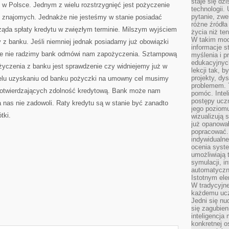
staje się dz
e w Polsce. Jednym z wielu rozstrzygnięć jest pożyczenie
technologii.
pytanie, zw
ie znajomych. Jednakże nie jesteśmy w stanie posiadać
różne źródła
żąda spłaty kredytu w zwięzłym terminie. Milszym wyjściem
życia niż ten
W takim mod
 z banku. Jeśli niemniej jednak posiadamy już obowiązki
informacje s
obie nie radzimy bank odmówi nam zapożyczenia. Sztampową
myślenia i 
edukacyjnych
życzenia z banku jest sprawdzenie czy widniejemy już w
lekcji tak, 
projekty, dy
celu uzyskaniu od banku pożyczki na umowny cel musimy
problemem. 
otwierdzających zdolność kredytową. Bank może nam
pomóc. Intel
postępy ucz
 nas nie zadowoli. Raty kredytu są w stanie być zanadto
jego poziomu
tki.
wizualizują 
już opanowa
popracować. 
indywidualn
ocenia syst
umożliwiają 
symulacji, i
automatyczn
Istotnym ele
W tradycyjne
każdemu ucz
Jedni się nu
się zagubien
inteligencja
konkretnej 