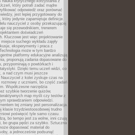
iś nauka krytycznego korzystania z
 Uczeń, który potrafi zadać mądre
eryfikować odpowiedź oraz porównać
 wiedzy, jest lepiej przygotowany do
, który jedynie zapamiętuje definicje.
elu nauczyciel z osoby przekazującej
taje się przewodnikiem, trenerem
projektantem doświadczeń
. Kluczowe jest więc projektowanie
by miejsce suchego wykładu zajęły
skusje, eksperymenty i praca z
Technologia może w tym bardzo
igentne platformy edukacyjne analizują
nia, proponują zadania dopasowane do
, przypominają o powtórkach i
statystyki. Dzięki temu uczeń widzi, co
ł, a nad czym musi jeszcze
Nauczyciel z kolei zyskuje czas na
e rozmowy z uczniami, bo część zadań
em. Współczesne narzędzia
też szybkie tworzenie quizów,
nteraktywnych map myśli czy testów z
ym sprawdzaniem odpowiedzi.
mentem tej zmiany jest personalizacja.
j klasie trzydziestoosobowej trudno
niowi poświęcić tyle samo czasu.
dzą, bo tempo jest za wolne, inni czują
i, bo grupa pędzi za szybko. Sztuczna
 może dopasować materiał do
osoby, a jednocześnie podsunąć