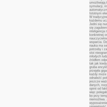
umożliwiają 
symulacji, i
automatyczn
Istotnym ele
W tradycyjne
każdemu ucz
Jedni się nu
się zagubien
inteligencja
konkretnej 
nauczycielow
wsparcia. Dz
nauka ma se
potrzeby i z
stoi nieogra
młodych lud
źródłem odpo
tak jak kied
gruba encykl
przejęła gig
każdy może 
odnaleźć pot
jeszcze ważn
danych, rozp
opinii od fa
więc polegał
bo przy temp
niemożliwa. 
wyposażenie
umiejętność