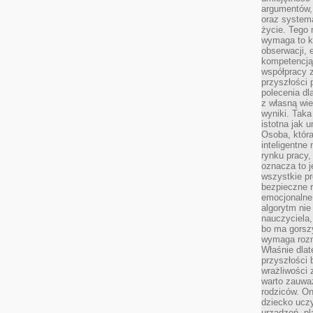
argumentów, 
oraz systema
życie. Tego 
wymaga to k
obserwacji, 
kompetencją
współpracy z
przyszłości 
polecenia dl
z własną wi
wyniki. Taka 
istotna jak 
Osoba, która
inteligentne
rynku pracy,
oznacza to j
wszystkie p
bezpieczne r
emocjonalne 
algorytm nie
nauczyciela,
bo ma gorszy
wymaga rozmo
Właśnie dlat
przyszłości 
wrażliwości
warto zauważ
rodziców. On
dziecko uczy
urządzeń, pla