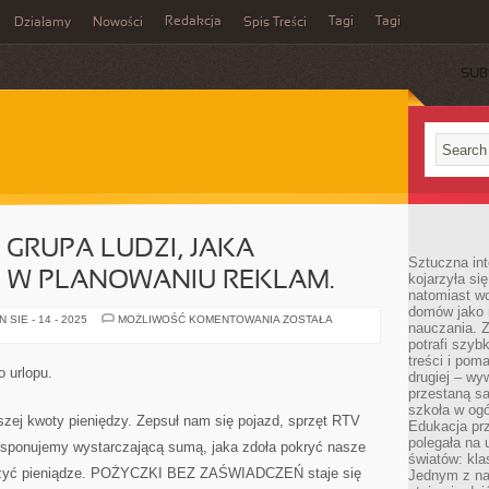
Redakcja
Tagi
Tagi
Działamy
Nowości
Spis Treści
SUB
Ć
 GRUPA LUDZI, JAKA
Sztuczna int
IĘ W PLANOWANIU REKLAM.
kojarzyła się
natomiast wc
domów jako r
OCZYWIŚCIE
SIE - 14 - 2025
MOŻLIWOŚĆ KOMENTOWANIA
ZOSTAŁA
nauczania. Z
JEST
GRUPA
potrafi szyb
LUDZI,
treści i po
JAKA
 urlopu.
drugiej – wy
SPECJALIZUJE
SIĘ
przestaną sa
W
szkoła w og
PLANOWANIU
szej kwoty pieniędzy. Zepsuł nam się pojazd, sprzęt RTV
Edukacja prz
REKLAM.
polegała na
dysponujemy wystarczającą sumą, jaka zdoła pokryć nasze
światów: kla
czyć pieniądze. POŻYCZKI BEZ ZAŚWIADCZEŃ staje się
Jednym z na