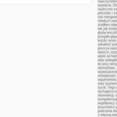
nauczycielow
wsparcia. Dz
nauka ma se
potrzeby i z
stoi nieogra
młodych lud
źródłem odpo
tak jak kied
gruba encykl
przejęła gig
każdy może 
odnaleźć pot
jeszcze ważn
danych, rozp
opinii od fa
więc polegał
bo przy temp
niemożliwa. 
wyposażenie
umiejętność
argumentów, 
oraz systema
życie. Tego 
wymaga to k
obserwacji, 
kompetencją
współpracy z
przyszłości 
polecenia dl
z własną wi