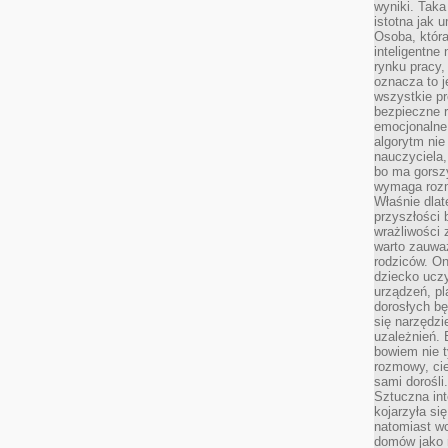
wyniki. Taka 
istotna jak 
Osoba, która
inteligentne
rynku pracy,
oznacza to j
wszystkie p
bezpieczne r
emocjonalne 
algorytm nie
nauczyciela,
bo ma gorszy
wymaga rozmo
Właśnie dlat
przyszłości 
wrażliwości
warto zauważ
rodziców. On
dziecko uczy
urządzeń, pla
dorosłych bę
się narzędzi
uzależnień. 
bowiem nie t
rozmowy, cie
sami dorośli.
Sztuczna int
kojarzyła się
natomiast wc
domów jako r