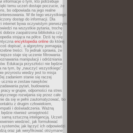
i informacje o tym, kto potrzebuje
ięki temu uczeń dostaje poczucie, że
ns, bo odpowiada na jego realne
ainteresowania. W tle tego wszystkiego
niczony dostęp do informacji. Dla
zi internet bywa oczywistym pierwszym
wiedzi na wszystkie pytania, trochę
yś dobrze zaopatrzona biblioteka czy
opedia stojąca na półce. Dziś tę rolę
antyczna
encyklopedia online
do której
coś dopisać, a algorytmy pomagają
rzebne treści. To jednak sprawia, że
iejsze staje się uczenie filtrowania
oznawania manipulacji i odróżniania
któw. Edukacja przyszłości nie będzie
a na tym, by „nauczyć wszystkiego”,
ie przyrostu wiedzy jest to misja
Jej zadaniem stanie się raczej
 ucznia w zestaw nawyków:
 zadawania pytań, budowania
pracy w grupie, odporności na stres
tycznego rozwijania się przez całe
nie da się w pełni zautomatyzować, bo
ontaktu z drugim człowiekiem,
empatii i doświadczenia. Ważną
 będzie również umiejętność
 samą sztuczną inteligencją. Uczeń
powinien wiedzieć, jak formułować
a systemów, jak łączyć ich odpowiedzi
edzą oraz jak weryfikować otrzymane