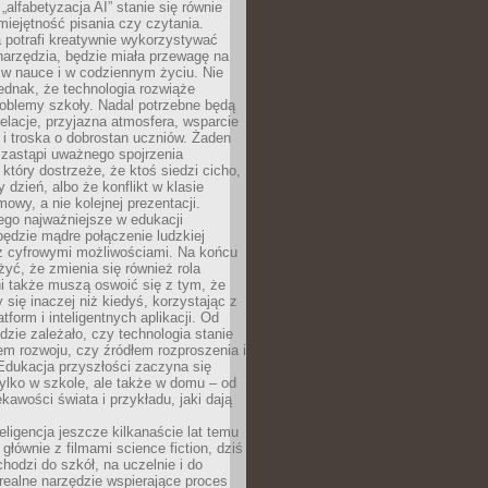
„alfabetyzacja AI” stanie się równie
umiejętność pisania czy czytania.
 potrafi kreatywnie wykorzystywać
 narzędzia, będzie miała przewagę na
 w nauce i w codziennym życiu. Nie
ednak, że technologia rozwiąże
roblemy szkoły. Nadal potrzebne będą
elacje, przyjazna atmosfera, wsparcie
i troska o dobrostan uczniów. Żaden
 zastąpi uważnego spojrzenia
 który dostrzeże, że ktoś siedzi cicho,
 dzień, albo że konflikt w klasie
wy, a nie kolejnej prezentacji.
ego najważniejsze w edukacji
będzie mądre połączenie ludzkiej
 z cyfrowymi możliwościami. Na końcu
yć, że zmienia się również rola
i także muszą oswoić się z tym, że
 się inaczej niż kiedyś, korzystając z
tform i inteligentnych aplikacji. Od
dzie zależało, czy technologia stanie
em rozwoju, czy źródłem rozproszenia i
Edukacja przyszłości zaczyna się
ylko w szkole, ale także w domu – od
kawości świata i przykładu, jaki dają
eligencja jeszcze kilkanaście lat temu
 głównie z filmami science fiction, dziś
hodzi do szkół, na uczelnie i do
ealne narzędzie wspierające proces