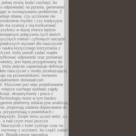
 jednej strony budzi zachwyt, bo
ko odpowiadać na pytania, generować
magać w rozwiązywaniu problemów. Z
wołuje obawy, czy uczniowie nie
modzielnie myśleć i czy tradycyjna
óle ma szansę z nią konkurować.
yszłości w dużej mierze będzie
 umiejętnym połączeniu tych dwóch
sycznych metod i cyfrowych narzędzi.
jwiększych wyzwań dla nauczycieli
iś nauka krytycznego korzystania z
 Uczeń, który potrafi zadać mądre
eryfikować odpowiedź oraz porównać
 wiedzy, jest lepiej przygotowany do
, który jedynie zapamiętuje definicje.
elu nauczyciel z osoby przekazującej
taje się przewodnikiem, trenerem
projektantem doświadczeń
. Kluczowe jest więc projektowanie
by miejsce suchego wykładu zajęły
skusje, eksperymenty i praca z
Technologia może w tym bardzo
igentne platformy edukacyjne analizują
nia, proponują zadania dopasowane do
, przypominają o powtórkach i
statystyki. Dzięki temu uczeń widzi, co
ł, a nad czym musi jeszcze
Nauczyciel z kolei zyskuje czas na
e rozmowy z uczniami, bo część zadań
em. Współczesne narzędzia