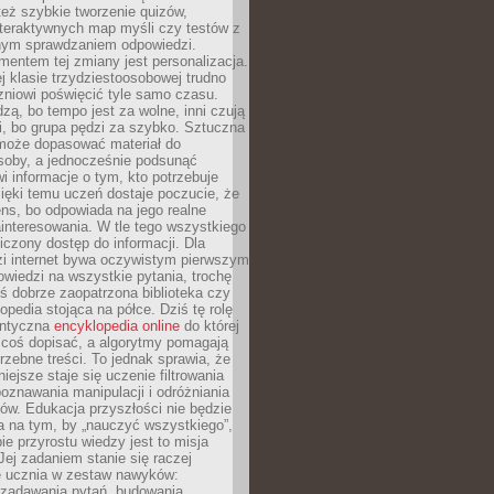
też szybkie tworzenie quizów,
nteraktywnych map myśli czy testów z
ym sprawdzaniem odpowiedzi.
mentem tej zmiany jest personalizacja.
j klasie trzydziestoosobowej trudno
niowi poświęcić tyle samo czasu.
dzą, bo tempo jest za wolne, inni czują
i, bo grupa pędzi za szybko. Sztuczna
 może dopasować materiał do
osoby, a jednocześnie podsunąć
i informacje o tym, kto potrzebuje
ięki temu uczeń dostaje poczucie, że
ns, bo odpowiada na jego realne
ainteresowania. W tle tego wszystkiego
niczony dostęp do informacji. Dla
zi internet bywa oczywistym pierwszym
wiedzi na wszystkie pytania, trochę
yś dobrze zaopatrzona biblioteka czy
opedia stojąca na półce. Dziś tę rolę
antyczna
encyklopedia online
do której
coś dopisać, a algorytmy pomagają
rzebne treści. To jednak sprawia, że
iejsze staje się uczenie filtrowania
oznawania manipulacji i odróżniania
któw. Edukacja przyszłości nie będzie
a na tym, by „nauczyć wszystkiego”,
ie przyrostu wiedzy jest to misja
Jej zadaniem stanie się raczej
 ucznia w zestaw nawyków:
 zadawania pytań, budowania