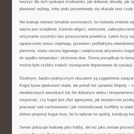
tworzyć dla nich spokojne środowisko, jak dobierać obsadę, jak og
planować wybieg, żeby ptaki prezentowały się okazale oraz czuły 
Nie brakuje również tematów sezonowych, bo hodowla zmienia się
ważne jest ocieplenie, kontrola wilgoci, wietrzenie, zabezpiecze
utrzymanie czystości bez przesuszania powietrza. Latem liczy si
ograniczenie stresu cieplnego, przewiew i profilaktyka odwodnieni
pierzenia, startu sezonu lęgowego i zwiększonej aktywności kogut
do spadku temperatur i skrócenia dnia. Strona porządkuje te tem
można było szybko znaleźć rozwiązanie dopasowane do sytuacji.
Osobnym, bardzo praktycznym obszarem są zagadnienia związa
Kogut bywa opiekunem stada, ale potrafi też sprawiać kłopoty – 
niewłaściwych warunkach lub źle dobranym wieku i temperamenci
rozpoznać, czy kogut jest zbyt agresywny, jak bezpiecznie przeby
pracować nad zachowaniem i jak minimalizować konflikty w stadz
doboru proporcji kogut–kury, bo to wpływa na spokój, kondycję kur
Serwis pokazuje hodowlę jako hobby, ale też jako zestaw procesów