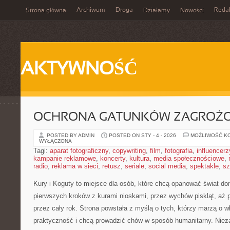
Archiwum
Droga
Reda
Strona główna
Działamy
Nowości
AKTYWNOŚĆ
OCHRONA GATUNKÓW ZAGROŻ
POSTED BY ADMIN
POSTED ON STY - 4 - 2026
MOŻLIWOŚĆ K
WYŁĄCZONA
Tagi:
aparat fotograficzny
,
copywriting
,
film
,
fotografia
,
influencerz
kampanie reklamowe
,
koncerty
,
kultura
,
media społecznościowe
,
radio
,
reklama w sieci
,
retusz
,
seriale
,
social media
,
spektakle
,
sz
Kury i Koguty to miejsce dla osób, które chcą opanować świat do
pierwszych kroków z kurami nioskami, przez wychów piskląt, aż p
przez cały rok. Strona powstała z myślą o tych, którzy marzą o w
praktyczność i chcą prowadzić chów w sposób humanitarny. Nieza