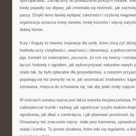
uporządkować. Zachęcamy do prowadzenia prostych notatek: kied
kiedy pojawiły się objawy, jak zmieniała się nieśność, jak zachow
paszy. Dzięki temu łatwiej wyłapać zależności i szybciej reagowa
organizacja oznacza mniej nerwów, mniej kosztów i więcej satysfak
dobrej formie.
Kury i Koguty to również inspiracje dla osób, które chcą żyć bliż
hodowla uczy cierpliwości, uważności i obserwacji, a jednocześnie
jaja, kontakt ze zwierzętami, poczucie, że coś się tworzy i rozwij
łączyć hodowlę z ogrodem, jak wykorzystywać naturalne nawyki p
stado tak, by było opłacalne dla gospodarstwa, a zarazem przyj
pojawiają się też pomysły na to, jak urozmaicać środowisko: kąpie
żerowania, miejsca do schowania się, tak aby ptaki miały zajęcie i
W treściach serwisu ważna jest także kwestia bezpieczeństwa. 
zabezpieczać kurnik i wybieg, jak ograniczać ryzyko ataków drapi
ogrodzenia, jak dbać o zamknięcia, i jak planować przestrzeń, by p
Omawiamy też znaczenie rutyny: stałe pory karmienia, sprawdzan
stada i kurnika. To proste działania, które robi się regularnie, a 