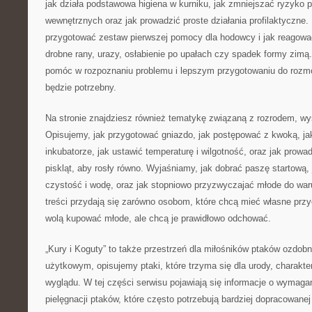
jak działa podstawowa higiena w kurniku, jak zmniejszać ryzyko
wewnętrznych oraz jak prowadzić proste działania profilaktyczne
przygotować zestaw pierwszej pomocy dla hodowcy i jak reagowa
drobne rany, urazy, osłabienie po upałach czy spadek formy zimą.
pomóc w rozpoznaniu problemu i lepszym przygotowaniu do rozmow
będzie potrzebny.
Na stronie znajdziesz również tematykę związaną z rozrodem, 
Opisujemy, jak przygotować gniazdo, jak postępować z kwoką, ja
inkubatorze, jak ustawić temperaturę i wilgotność, oraz jak prowa
piskląt, aby rosły równo. Wyjaśniamy, jak dobrać paszę startową, 
czystość i wodę, oraz jak stopniowo przyzwyczajać młode do wa
treści przydają się zarówno osobom, które chcą mieć własne przyc
wolą kupować młode, ale chcą je prawidłowo odchować.
„Kury i Koguty” to także przestrzeń dla miłośników ptaków ozdo
użytkowym, opisujemy ptaki, które trzyma się dla urody, charakte
wyglądu. W tej części serwisu pojawiają się informacje o wymaga
pielęgnacji ptaków, które często potrzebują bardziej dopracowane