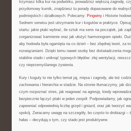
trzymasz kilka kur na podwórku, prowadzisz większą zagrodę, czy
przydomowy kurnik, znajdziesz tu porady dopasowane do realnyc
podmiejskich i działkowych. Polecamy:
Pingwiny
i Historie hodow
Sednem serwisu jest utrzymanie kur i kogutów w praktyce. Opisuj
startu: jakie ptaki wybrać, ile sztuk ma sens na początek, jak za
zorganizować karmienie oraz jak ułożyć harmonogram opieki. Duż
aby hodowla była ogarnięta na co dzień – bez zbędnej teorii, za t
rozwiązaniami. Dzięki temu nawet osoby bez doświadczenia mog
stabilne stado i uniknąć typowych błędów: złej wentylacji, nieszcz
czy nieprzemyślanego żywienia.
Kury i koguty to nie tylko temat jaj, mięsa i zagrody, ale też cod
zachowania i hierarchia w stadzie. Na stronie tłumaczymy, jak dzia
czym rozpoznać stres, jak reagować na agresję, kiedy wprowadza
bezpiecznie łączyć ptaki w jeden zespół. Podpowiadamy, jak ogran
zapewniać odpowiednią liczbę grzęd i gniazd, oraz jak tworzyć war
spokój. Zwracamy uwagę na szczegóły, bo często to drobiazgi – św
hałas – decydują o tym, czy stado jest produktywne.