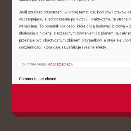
Jeśli szukasz przestrzeni, w której temat kur, kogutów i ptaków 
wyczerpująco, a jednocześnie po ludzku i praktycznie, ta stron
wsparciem. To poradnik dla osób, które chcą hodować z głową – z
dbałością o higienę, z rozsądnym żywieniem i z planem na cały r
przestaje być chaotycznym zbiorem przypadków, a staje się up
codzienności, która daje satysfakcję i realne efekty.
CATEGORIES:
MODA DZIECIĘCA
Comments are closed.