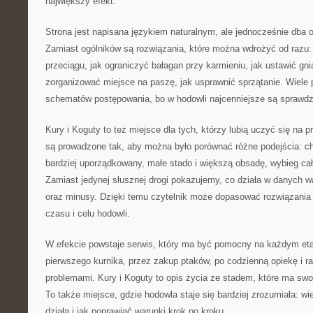
największy efekt.
Strona jest napisana językiem naturalnym, ale jednocześnie dba o
Zamiast ogólników są rozwiązania, które można wdrożyć od razu: 
przeciągu, jak ograniczyć bałagan przy karmieniu, jak ustawić gni
zorganizować miejsce na paszę, jak usprawnić sprzątanie. Wiele
schematów postępowania, bo w hodowli najcenniejsze są sprawdz
Kury i Koguty to też miejsce dla tych, którzy lubią uczyć się na 
są prowadzone tak, aby można było porównać różne podejścia: ch
bardziej uporządkowany, małe stado i większą obsadę, wybieg ca
Zamiast jedynej słusznej drogi pokazujemy, co działa w danych wa
oraz minusy. Dzięki temu czytelnik może dopasować rozwiązania 
czasu i celu hodowli.
W efekcie powstaje serwis, który ma być pomocny na każdym eta
pierwszego kurnika, przez zakup ptaków, po codzienną opiekę i r
problemami. Kury i Koguty to opis życia ze stadem, które ma swoj
To także miejsce, gdzie hodowla staje się bardziej zrozumiała: wie
działa i jak poprawiać warunki krok po kroku.