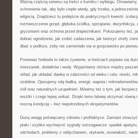
Ważną częścią serwisu są treści o kurniku i wybiegu. Omawiamy,
schronienie tak, aby było ciepłe wtedy, gdy trzeba, a jednocześni
wilgocią. Znajdziesz tu podejście do praktycznych kwestii: izolacj
rozmieszczenie grzęd, głęboka ściółka, sprzątanie, dezynfekcja,
gryzoniami oraz ochrona przed drapieżnikami. Pokazujemy też, ja
dobrać ogrodzenie, jak zrobić zadaszenia, jak tworzyć strefy cienia
dbać o podłoże, żeby nie zamieniało się w grzęzawisko po pierw
Ponieważ hodowla to także żywienie, w treściach pojawia się duż
mieszanek, dodatków i wody. Wyjaśniamy różnice między paszam
skład, jak układać dawkę w zależności od wieku i celu: nioski, mło
ozdobne. Opisujemy rolę białka, energii, wapnia i mikroelementów,
ziół oraz naturalnych uzupełnień. Mówimy też o tym, jak bezpie
resztki i czego lepiej unikać. Dzięki temu łatwiej utrzymać równą 
mocną kondycję – bez niepotrzebnych eksperymentów.
Dużą uwagę poświęcamy zdrowiu i profilaktyce. Zamiast straszy
ptaki i szybko wychwycić sygnały ostrzegawcze: spadek apetytu,
odchodach, problemy z oddychaniem, utykanie, osowiałość, nast