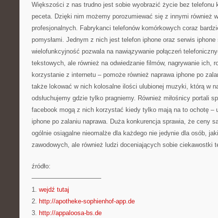
Większości z nas trudno jest sobie wyobrazić życie bez telefon
peceta. Dzięki nim możemy porozumiewać się z innymi również w
profesjonalnych. Fabrykanci telefonów komórkowych coraz bardzi
pomysłami. Jednym z nich jest telefon iphone oraz serwis iphone
wielofunkcyjność pozwala na nawiązywanie połączeń telefoniczny
tekstowych, ale również na odwiedzanie filmów, nagrywanie ich, rob
korzystanie z internetu – pomoże również naprawa iphone po zala
także lokować w nich kolosalne ilości ulubionej muzyki, którą w n
odsłuchujemy gdzie tylko pragniemy. Również miłośnicy portali s
facebook mogą z nich korzystać kiedy tylko mają na to ochotę –
iphone po zalaniu naprawa. Duża konkurencja sprawia, że ceny s
ogólnie osiągalne nieomalże dla każdego nie jedynie dla osób, jak
zawodowych, ale również ludzi doceniających sobie ciekawostki t
źródło:
———————————
1.
wejdź tutaj
2.
http://apotheke-sophienhof-app.de
3.
http://appaloosa-bs.de