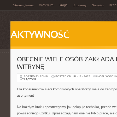
Archiwum
Droga
Reda
Strona główna
Działamy
Nowości
AKTYWNOŚĆ
OBECNIE WIELE OSÓB ZAKŁADA
WITRYNĘ
POSTED BY ADMIN
POSTED ON LIP - 13 - 2025
MOŻLIWOŚĆ 
WYŁĄCZONA
Dla konsumentów sieci komórkowych operatorzy mają do zapropo
asortyment
Na każdym kroku spostrzegamy jak galopuje technika, przede ws
powszedniego użytku. Upraszczają nam one nie tylko pracę, ale 