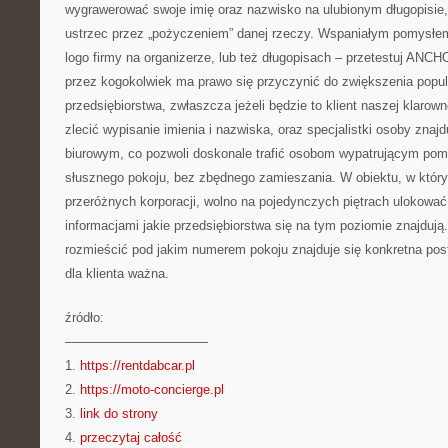
wygrawerować swoje imię oraz nazwisko na ulubionym długopisie,
ustrzec przez „pożyczeniem” danej rzeczy. Wspaniałym pomysłe
logo firmy na organizerze, lub też długopisach – przetestuj AN
przez kogokolwiek ma prawo się przyczynić do zwiększenia popul
przedsiębiorstwa, zwłaszcza jeżeli będzie to klient naszej klaro
zlecić wypisanie imienia i nazwiska, oraz specjalistki osoby znaj
biurowym, co pozwoli doskonale trafić osobom wypatrującym pom
słusznego pokoju, bez zbędnego zamieszania. W obiektu, w który
przeróżnych korporacji, wolno na pojedynczych piętrach ulokować
informacjami jakie przedsiębiorstwa się na tym poziomie znajdują
rozmieścić pod jakim numerem pokoju znajduje się konkretna pos
dla klienta ważna.
źródło:
———————————
1.
https://rentdabcar.pl
2.
https://moto-concierge.pl
3.
link do strony
4.
przeczytaj całość