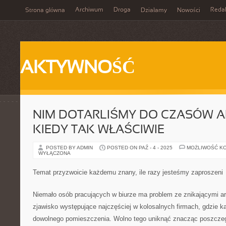
Archiwum
Droga
Reda
Strona główna
Działamy
Nowości
AKTYWNOŚĆ
NIM DOTARLIŚMY DO CZASÓW 
KIEDY TAK WŁAŚCIWIE
POSTED BY ADMIN
POSTED ON PAŹ - 4 - 2025
MOŻLIWOŚĆ K
WYŁĄCZONA
Temat przyzwoicie każdemu znany, ile razy jesteśmy zaproszeni
Niemało osób pracujących w biurze ma problem ze znikającymi ar
zjawisko występujące najczęściej w kolosalnych firmach, gdzie 
dowolnego pomieszczenia. Wolno tego uniknąć znacząc poszcze