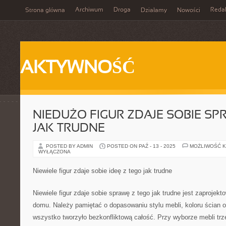
Archiwum
Droga
Reda
Strona główna
Działamy
Nowości
AKTYWNOŚĆ
NIEDUŻO FIGUR ZDAJE SOBIE SP
JAK TRUDNE
POSTED BY ADMIN
POSTED ON PAŹ - 13 - 2025
MOŻLIWOŚĆ 
WYŁĄCZONA
Niewiele figur zdaje sobie ideę z tego jak trudne
Niewiele figur zdaje sobie sprawę z tego jak trudne jest zaprojekt
domu. Należy pamiętać o dopasowaniu stylu mebli, koloru ścian o
wszystko tworzyło bezkonfliktową całość. Przy wyborze mebli tr