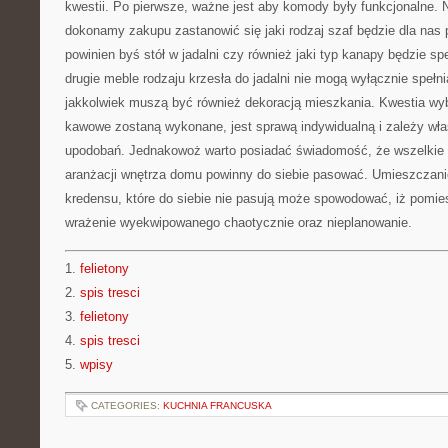
kwestii. Po pierwsze, ważne jest aby komody były funkcjonalne.
dokonamy zakupu zastanowić się jaki rodzaj szaf będzie dla nas p
powinien byś stół w jadalni czy również jaki typ kanapy będzie sp
drugie meble rodzaju krzesła do jadalni nie mogą wyłącznie spełni
jakkolwiek muszą być również dekoracją mieszkania. Kwestia wybo
kawowe zostaną wykonane, jest sprawą indywidualną i zależy właśc
upodobań. Jednakowoż warto posiadać świadomość, że wszelkie 
aranżacji wnętrza domu powinny do siebie pasować. Umieszczani
kredensu, które do siebie nie pasują może spowodować, iż pomi
wrażenie wyekwipowanego chaotycznie oraz nieplanowanie.
1.
felietony
2.
spis tresci
3.
felietony
4.
spis tresci
5.
wpisy
CATEGORIES:
KUCHNIA FRANCUSKA