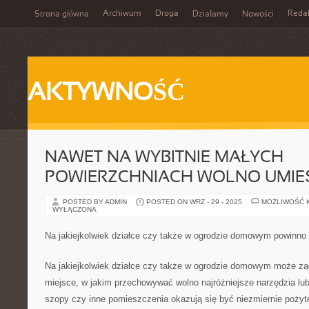
Archiwum
Droga
Reda
Strona główna
Działamy
Nowości
AKTYWNOŚĆ
NAWET NA WYBITNIE MAŁYCH
POWIERZCHNIACH WOLNO UMIE
POSTED BY ADMIN
POSTED ON WRZ - 29 - 2025
MOŻLIWOŚĆ 
WYŁĄCZONA
Na jakiejkolwiek działce czy także w ogrodzie domowym powinno
Na jakiejkolwiek działce czy także w ogrodzie domowym może za
miejsce, w jakim przechowywać wolno najróżniejsze narzędzia lub
szopy czy inne pomieszczenia okazują się być niezmiernie pożyt