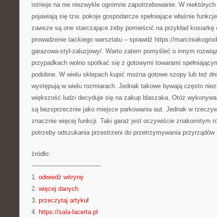
istnieje na nie niezwykle ogromne zapotrzebowanie. W niektórych
pojawiają się tzw. pokoje gospodarcze spełniające właśnie funkc
zawsze są one starczające żeby pomieścić na przykład kosiarkę 
prowadzenie laickiego warsztatu – sprawdź https://marciniakogrodz
garazowa-styl-zaluzjowy/. Warto zatem pomyśleć o innym rozwiąz
przypadkach wolno spotkać się z gotowymi towarami spełniający
podobne. W wielu sklepach kupić można gotowe szopy lub też dre
występują w wielu rozmiarach. Jednak takowe bywają często niezb
większość ludzi decyduje się na zakup blaszaka. Otóż wykonywa
są bezsprzecznie jako miejsce parkowania aut. Jednak w rzeczywi
znacznie więcej funkcji. Taki garaż jest oczywiście znakomitym
potrzeby odszukania przestrzeni do przetrzymywania przyrządów
źródło:
———————————
1.
odwiedź witrynę
2.
więcej danych
3.
przeczytaj artykuł
4.
https://sala-lacerta.pl