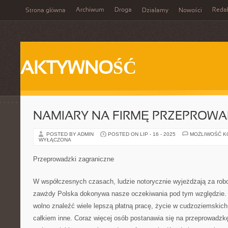
Archiwum
Droga
Reda
Strona główna
Działamy
Nowości
AKTYWNOŚĆ
NAMIARY NA FIRMĘ PRZEPROW
POSTED BY ADMIN
POSTED ON LIP - 16 - 2025
MOŻLIWOŚĆ 
WYŁĄCZONA
Przeprowadzki zagraniczne
W współczesnych czasach, ludzie notorycznie wyjeżdżają za robo
zawżdy Polska dokonywa nasze oczekiwania pod tym względzie. 
wolno znaleźć wiele lepszą płatną pracę, życie w cudzoziemskich
całkiem inne. Coraz więcej osób postanawia się na przeprowadzkę