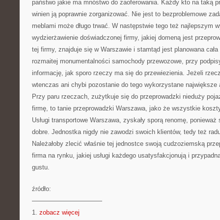
państwo jakie ma mnóstwo do zaoferowania. Każdy kto na taką p
winien ją poprawnie zorganizować. Nie jest to bezproblemowe zada
meblami może długo trwać. W następstwie tego też najlepszym wyj
wydzierżawienie doświadczonej firmy, jakiej domeną jest przepro
tej firmy, znajduje się w Warszawie i stamtąd jest planowana cał
rozmaitej monumentalności samochody przewozowe, przy podpis
informację, jak sporo rzeczy ma się do przewiezienia. Jeżeli rze
wtenczas ani chybi pozostanie do tego wykorzystane największe a
Przy paru rzeczach, zużytkuje się do przeprowadzki nieduży pojaz
firmę, to tanie przeprowadzki Warszawa, jako że wszystkie kosz
Usługi transportowe Warszawa, zyskały sporą renomę, ponieważ 
dobre. Jednostka nigdy nie zawodzi swoich klientów, tedy też radu
Należałoby zlecić właśnie tej jednostce swoją cudzoziemską prze
firma na rynku, jakiej usługi każdego usatysfakcjonują i przypadn
gustu.
źródło:
———————————
1.
zobacz więcej