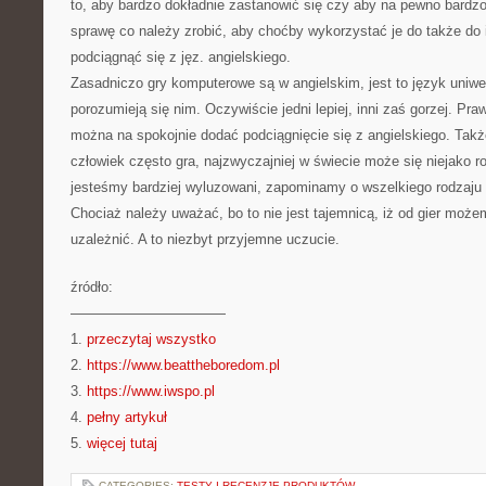
to, aby bardzo dokładnie zastanowić się czy aby na pewno bardz
sprawę co należy zrobić, aby choćby wykorzystać je do także d
podciągnąć się z jęz. angielskiego.
Zasadniczo gry komputerowe są w angielskim, jest to język uniwe
porozumieją się nim. Oczywiście jedni lepiej, inni zaś gorzej. Praw
można na spokojnie dodać podciągnięcie się z angielskiego. Takż
człowiek często gra, najzwyczajniej w świecie może się niejako r
jesteśmy bardziej wyluzowani, zapominamy o wszelkiego rodzaju 
Chociaż należy uważać, bo to nie jest tajemnicą, iż od gier może
uzależnić. A to niezbyt przyjemne uczucie.
źródło:
———————————
1.
przeczytaj wszystko
2.
https://www.beattheboredom.pl
3.
https://www.iwspo.pl
4.
pełny artykuł
5.
więcej tutaj
CATEGORIES:
TESTY I RECENZJE PRODUKTÓW