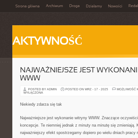
Archiwum
Droga
Reda
Strona główna
Działamy
Nowości
AKTYWNOŚĆ
NAJWAŻNIEJSZE JEST WYKONANI
WWW
POSTED BY ADMIN
POSTED ON WRZ - 17 - 2025
MOŻLIWOŚĆ 
WYŁĄCZONA
Niekiedy zdarza się tak
Najważniejsze jest wykonanie witryny WWW. Znaczące oczywiście 
koncepcje. Te niemniej jednak z minuty na minutę się zmieniają
najważniejszy efekt spostrzegamy dopiero po wielu dniach pracy