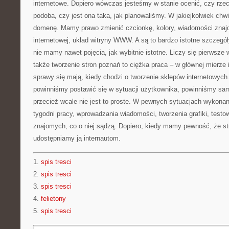
internetowe. Dopiero wówczas jesteśmy w stanie ocenić, czy rze
podoba, czy jest ona taka, jak planowaliśmy. W jakiejkolwiek ch
domenę. Mamy prawo zmienić czcionkę, kolory, wiadomości znajdu
internetowej, układ witryny WWW. A są to bardzo istotne szcze
nie mamy nawet pojęcia, jak wybitnie istotne. Liczy się pierwsze
także tworzenie stron poznań to ciężka praca – w głównej mierze i
sprawy się mają, kiedy chodzi o tworzenie sklepów internetowych
powinniśmy postawić się w sytuacji użytkownika, powinniśmy sam
przecież wcale nie jest to proste. W pewnych sytuacjach wykonanie
tygodni pracy, wprowadzania wiadomości, tworzenia grafiki, testow
znajomych, co o niej sądzą. Dopiero, kiedy mamy pewność, że st
udostępniamy ją internautom.
1.
spis tresci
2.
spis tresci
3.
spis tresci
4.
felietony
5.
spis tresci