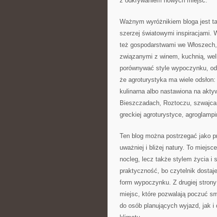
z odkrywaniem nowych miejsc.
Ważnym wyróżnikiem bloga jest ta
szerzej światowymi inspiracjami. 
też gospodarstwami we Włoszech, G
związanymi z winem, kuchnią, well
porównywać style wypoczynku, od
że agroturystyka ma wiele odsłon:
kulinarna albo nastawiona na akty
Bieszczadach, Roztoczu, szwajcar
greckiej agroturystyce, agroglampi
Ten blog można postrzegać jako p
uważniej i bliżej natury. To miejsc
nocleg, lecz także stylem życia i 
praktyczność, bo czytelnik dostaj
form wypoczynku. Z drugiej strony
miejsc, które pozwalają poczuć sm
do osób planujących wyjazd, jak i 