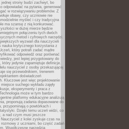
 jednej strony budzi zachwyt, bo
ko odpowiadać na pytania, generować
magać w rozwiązywaniu problemów. Z
wołuje obawy, czy uczniowie nie
modzielnie myśleć i czy tradycyjna
óle ma szansę z nią konkurować.
yszłości w dużej mierze będzie
 umiejętnym połączeniu tych dwóch
sycznych metod i cyfrowych narzędzi.
jwiększych wyzwań dla nauczycieli
iś nauka krytycznego korzystania z
 Uczeń, który potrafi zadać mądre
eryfikować odpowiedź oraz porównać
 wiedzy, jest lepiej przygotowany do
, który jedynie zapamiętuje definicje.
elu nauczyciel z osoby przekazującej
taje się przewodnikiem, trenerem
projektantem doświadczeń
. Kluczowe jest więc projektowanie
by miejsce suchego wykładu zajęły
skusje, eksperymenty i praca z
Technologia może w tym bardzo
igentne platformy edukacyjne analizują
nia, proponują zadania dopasowane do
, przypominają o powtórkach i
statystyki. Dzięki temu uczeń widzi, co
ł, a nad czym musi jeszcze
Nauczyciel z kolei zyskuje czas na
e rozmowy z uczniami, bo część zadań
em. Współczesne narzędzia