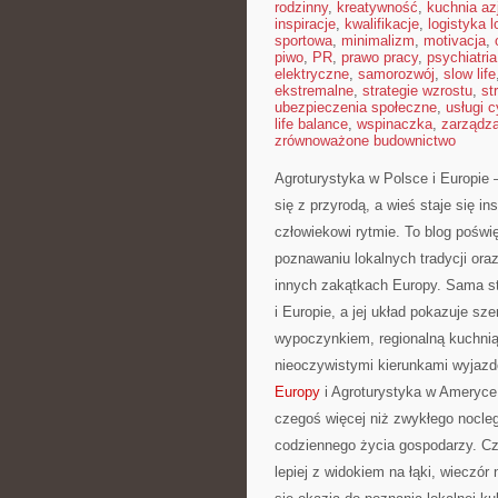
rodzinny
,
kreatywność
,
kuchnia az
inspiracje
,
kwalifikacje
,
logistyka l
sportowa
,
minimalizm
,
motivacja
,
piwo
,
PR
,
prawo pracy
,
psychiatria
elektryczne
,
samorozwój
,
slow life
ekstremalne
,
strategie wzrostu
,
st
ubezpieczenia społeczne
,
usługi 
life balance
,
wspinaczka
,
zarządz
zrównoważone budownictwo
Agroturystyka w Polsce i Europie 
się z przyrodą, a wieś staje się i
człowiekowi rytmie. To blog poświ
poznawaniu lokalnych tradycji ora
innych zakątkach Europy. Sama str
i Europie, a jej układ pokazuje s
wypoczynkiem, regionalną kuchnią
nieoczywistymi kierunkami wyjazd
Europy
i Agroturystyka w Ameryce 
czegoś więcej niż zwykłego noclegu
codziennego życia gospodarzy. Cz
lepiej z widokiem na łąki, wieczór