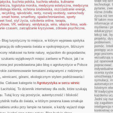
staje się dz
jatycka
,
kuchnia polska
,
kuchnia włoska
,
kulinarne
technologii.
otnicza
,
logistyka morska
,
medycyna estetyczna
,
medycyna
pytanie, zw
obsługa klienta
,
ochrona środowiska
,
oszczędzanie energii
,
różne źródła
,
recykling
,
rękodzieło
,
renty
,
rozwój osobisty
,
samochody
życia niż ten
,
smart home
,
smartfony
,
spadochroniarstwo
,
sporty
W takim mod
reet food
,
styl życia
,
szkolenia online
,
terapia
,
informacje s
cyfrowe
,
VR
,
webinary
,
windykacja
,
wino
,
własna firma
,
work-
myślenia i 
anie czasem
,
zarządzanie kryzysowe
,
zdrowie psychiczne
,
edukacyjnych
lekcji tak, 
projekty, dy
– Blog turystyczny to miejsce, w którym wyprawa spotyka
problemem. 
pomóc. Intel
nspiracją do odkrywania świata w spokojniejszym, bliższym
postępy ucz
ęcony relaksowi na łonie natury, wyjazdom do gospodarstw,
jego poziomu
wizualizują 
z szukaniu wyjątkowych miejsc zarówno w Polsce, jak i w
już opanowa
ona jest przedstawiona jako blog o agroturystyce w Polsce
popracować. 
indywidualn
zerokie zainteresowanie tematami związanymi z rodzinnym
ocenia syst
umożliwiają 
, winnicami, górami, ekologicznym stylem podróżowania i
symulacji, i
ów. Ciekawe kategorie to
Agroturystyka w sercu winnic
automatyczn
Istotnym ele
Łacińskiej. To dziennik internetowy dla osób, które szukają
W tradycyjne
. Tutaj liczy się przeżycie, autentyczność i bliskość
każdemu ucz
Jedni się nu
ytelnik trafia do świata, w którym poranna kawa smakuje
się zagubien
inteligencja
 nabiera uroku przy lampie na tarasie, a każdy wyjazd staje
konkretnej 