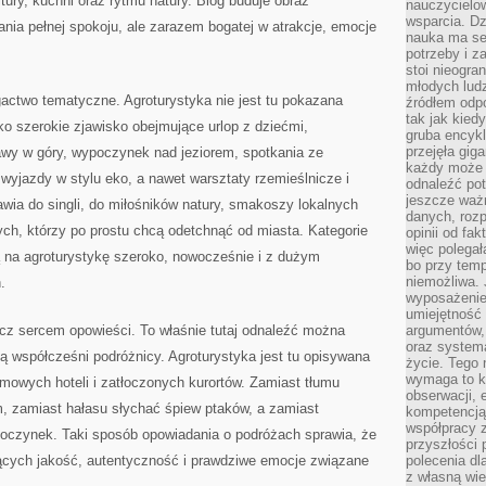
ltury, kuchni oraz rytmu natury. Blog buduje obraz
nauczycielow
wsparcia. Dz
ania pełnej spokoju, ale zarazem bogatej w atrakcje, emocje
nauka ma se
potrzeby i z
stoi nieogra
młodych lud
ogactwo tematyczne. Agroturystyka nie jest tu pokazana
źródłem odpo
tak jak kied
ako szerokie zjawisko obejmujące urlop z dziećmi,
gruba encykl
przejęła gig
awy w góry, wypoczynek nad jeziorem, spotkania ze
każdy może 
 wyjazdy w stylu eko, a nawet warsztaty rzemieślnicze i
odnaleźć pot
jeszcze ważn
awia do singli, do miłośników natury, smakoszy lokalnych
danych, rozp
ch, którzy po prostu chcą odetchnąć od miasta. Kategorie
opinii od fa
więc polegał
ą na agroturystykę szeroko, nowocześnie i z dużym
bo przy temp
niemożliwa. 
.
wyposażenie
umiejętność
lecz sercem opowieści. To właśnie tutaj odnaleźć można
argumentów, 
oraz systema
ją współcześni podróżnicy. Agroturystyka jest tu opisywana
życie. Tego 
wymaga to k
mowych hoteli i zatłoczonych kurortów. Zamiast tłumu
obserwacji, 
m, zamiast hałasu słychać śpiew ptaków, a zamiast
kompetencją
współpracy z
oczynek. Taki sposób opowiadania o podróżach sprawia, że
przyszłości 
iących jakość, autentyczność i prawdziwe emocje związane
polecenia dl
z własną wi