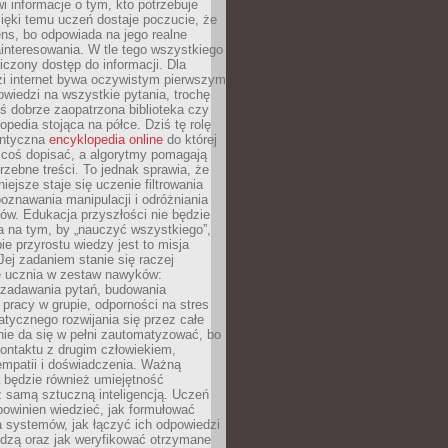
i informacje o tym, kto potrzebuje
ięki temu uczeń dostaje poczucie, że
ns, bo odpowiada na jego realne
ainteresowania. W tle tego wszystkiego
niczony dostęp do informacji. Dla
zi internet bywa oczywistym pierwszym
wiedzi na wszystkie pytania, trochę
yś dobrze zaopatrzona biblioteka czy
opedia stojąca na półce. Dziś tę rolę
antyczna
encyklopedia online
do której
coś dopisać, a algorytmy pomagają
rzebne treści. To jednak sprawia, że
iejsze staje się uczenie filtrowania
oznawania manipulacji i odróżniania
któw. Edukacja przyszłości nie będzie
a na tym, by „nauczyć wszystkiego”,
ie przyrostu wiedzy jest to misja
Jej zadaniem stanie się raczej
 ucznia w zestaw nawyków:
 zadawania pytań, budowania
pracy w grupie, odporności na stres
tycznego rozwijania się przez całe
nie da się w pełni zautomatyzować, bo
ontaktu z drugim człowiekiem,
empatii i doświadczenia. Ważną
 będzie również umiejętność
 samą sztuczną inteligencją. Uczeń
powinien wiedzieć, jak formułować
a systemów, jak łączyć ich odpowiedzi
edzą oraz jak weryfikować otrzymane