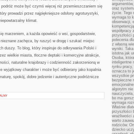
argumentów, 
że podróż może być czymś więcej niż przemieszczaniem się
oraz systema
życie. Tego 
tóry prowadzi przez najpiękniejsze odsłony agroturystyki,
wymaga to k
niepowtarzalny klimat.
obserwacji, 
kompetencją
współpracy z
e się marzeniem, a każda opowieść o wsi, gospodarstwie,
przyszłości 
polecenia dl
 nieznane zachęca, by ruszyć w drogę i szukać miejsc
z własną wi
 duszy. To blog, który inspiruje do odkrywania Polski i
wyniki. Taka 
istotna jak 
zez wielkie miasta, tłoczne deptaki i komercyjne atrakcje,
Osoba, która
inteligentne
zności, naturalne krajobrazy i codzienność zakorzenioną w
rynku pracy,
uje wyjątkowy charakter i może być odbierany jako kopalnia
oznacza to j
wszystkie p
aturę, spokój, dobre jedzenie i autentyczne podróżnicze
bezpieczne r
emocjonalne 
algorytm nie
nauczyciela,
ALNY
bo ma gorszy
wymaga rozmo
Właśnie dlat
przyszłości 
wrażliwości
warto zauważ
rodziców. On
dziecko uczy
urządzeń, pla