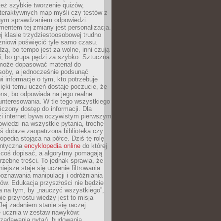
też szybkie tworzenie quizów,
nteraktywnych map myśli czy testów z
ym sprawdzaniem odpowiedzi.
mentem tej zmiany jest personalizacja.
j klasie trzydziestoosobowej trudno
niowi poświęcić tyle samo czasu.
dzą, bo tempo jest za wolne, inni czują
i, bo grupa pędzi za szybko. Sztuczna
 może dopasować materiał do
osoby, a jednocześnie podsunąć
i informacje o tym, kto potrzebuje
ięki temu uczeń dostaje poczucie, że
ns, bo odpowiada na jego realne
ainteresowania. W tle tego wszystkiego
niczony dostęp do informacji. Dla
zi internet bywa oczywistym pierwszym
wiedzi na wszystkie pytania, trochę
yś dobrze zaopatrzona biblioteka czy
opedia stojąca na półce. Dziś tę rolę
antyczna
encyklopedia online
do której
coś dopisać, a algorytmy pomagają
rzebne treści. To jednak sprawia, że
iejsze staje się uczenie filtrowania
oznawania manipulacji i odróżniania
któw. Edukacja przyszłości nie będzie
a na tym, by „nauczyć wszystkiego”,
ie przyrostu wiedzy jest to misja
Jej zadaniem stanie się raczej
 ucznia w zestaw nawyków:
 zadawania pytań, budowania