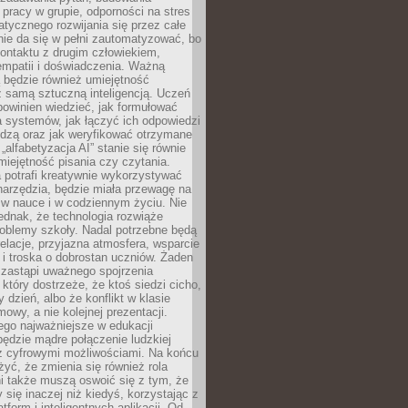
pracy w grupie, odporności na stres
tycznego rozwijania się przez całe
nie da się w pełni zautomatyzować, bo
ontaktu z drugim człowiekiem,
empatii i doświadczenia. Ważną
 będzie również umiejętność
 samą sztuczną inteligencją. Uczeń
powinien wiedzieć, jak formułować
a systemów, jak łączyć ich odpowiedzi
edzą oraz jak weryfikować otrzymane
„alfabetyzacja AI” stanie się równie
umiejętność pisania czy czytania.
 potrafi kreatywnie wykorzystywać
 narzędzia, będzie miała przewagę na
 w nauce i w codziennym życiu. Nie
ednak, że technologia rozwiąże
roblemy szkoły. Nadal potrzebne będą
elacje, przyjazna atmosfera, wsparcie
i troska o dobrostan uczniów. Żaden
 zastąpi uważnego spojrzenia
 który dostrzeże, że ktoś siedzi cicho,
 dzień, albo że konflikt w klasie
wy, a nie kolejnej prezentacji.
ego najważniejsze w edukacji
będzie mądre połączenie ludzkiej
 z cyfrowymi możliwościami. Na końcu
yć, że zmienia się również rola
i także muszą oswoić się z tym, że
 się inaczej niż kiedyś, korzystając z
tform i inteligentnych aplikacji. Od