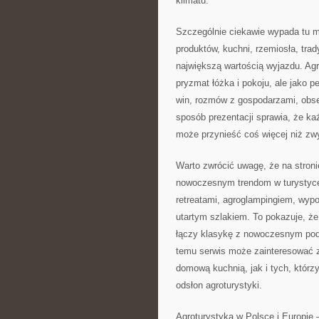
klimatu.
Szczególnie ciekawie wypada tu m
produktów, kuchni, rzemiosła, trad
największą wartością wyjazdu. Agr
pryzmat łóżka i pokoju, ale jako 
win, rozmów z gospodarzami, obser
sposób prezentacji sprawia, że ka
może przynieść coś więcej niż zw
Warto zwrócić uwagę, że na stron
nowoczesnym trendom w turystyce. 
retreatami, agroglampingiem, wy
utartym szlakiem. To pokazuje, że
łączy klasykę z nowoczesnym pod
temu serwis może zainteresować 
domową kuchnią, jak i tych, którz
odsłon agroturystyki.
Agroturystyka w Polsce i Europie 