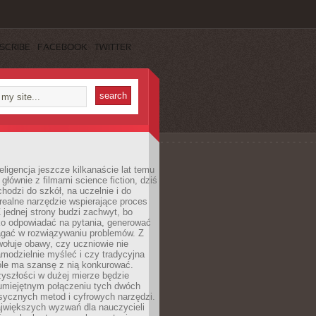
SCRIBE
FACEBOOK
TWITTER
eligencja jeszcze kilkanaście lat temu
 głównie z filmami science fiction, dziś
hodzi do szkół, na uczelnie i do
ealne narzędzie wspierające proces
 jednej strony budzi zachwyt, bo
ko odpowiadać na pytania, generować
magać w rozwiązywaniu problemów. Z
wołuje obawy, czy uczniowie nie
modzielnie myśleć i czy tradycyjna
óle ma szansę z nią konkurować.
yszłości w dużej mierze będzie
 umiejętnym połączeniu tych dwóch
sycznych metod i cyfrowych narzędzi.
jwiększych wyzwań dla nauczycieli