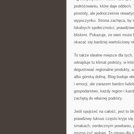
podróżowaniu, które daje oddech.
prostoty, ale jednocześnie otwart
wypoczynku. Strona zachęca, by wyj
lokalnych społeczności, prawdziw
bliskimi. Pokazuje, że wieś może
okazać się bardziej wartościowy ni
To także idealne miejsce dla tych
odnajduje tu klimat podróży, w kt
degustować regionalne produkty, 
albo górską doliną. Blog buduje o
i emocji, ale zarazem bardzo ludzki
gospodarstwo, każdy region i każd
zachętą do własnej podróży.
Jeśli spojrzeć na całość, jest to 
prawdziwy luksus często kryje się
smakach, serdecznym powitaniu, p
można żyć wolniej. To strona dla 