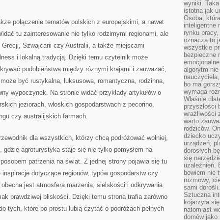
wyniki. Taka 
istotna jak 
Osoba, która
kże połączenie tematów polskich z europejskimi, a nawet
inteligentne
rynku pracy,
Widać tu zainteresowanie nie tylko rodzimymi regionami, ale
oznacza to j
recji, Szwajcarii czy Australii, a także miejscami
wszystkie p
bezpieczne r
ness i lokalną tradycją. Dzięki temu czytelnik może
emocjonalne 
krywać podobieństwa między różnymi krajami i zauważać,
algorytm nie
nauczyciela,
 może być rustykalna, luksusowa, romantyczna, rodzinna,
bo ma gorszy
wymaga rozmo
wny wypoczynek. Na stronie widać przykłady artykułów o
Właśnie dlat
skich jeziorach, włoskich gospodarstwach z pecorino,
przyszłości 
wrażliwości
ngu czy australijskich farmach.
warto zauważ
rodziców. On
dziecko uczy
rzewodnik dla wszystkich, którzy chcą podróżować wolniej,
urządzeń, pla
e, gdzie agroturystyka staje się nie tylko pomysłem na
dorosłych bę
się narzędzi
sposobem patrzenia na świat. Z jednej strony pojawia się tu
uzależnień. 
bowiem nie t
e inspiracje dotyczące regionów, typów gospodarstw czy
rozmowy, cie
 obecna jest atmosfera marzenia, sielskości i odkrywania
sami dorośli.
Sztuczna int
ak prawdziwej bliskości. Dzięki temu strona trafia zarówno
kojarzyła się
do tych, które po prostu lubią czytać o podróżach pełnych
natomiast wc
domów jako r