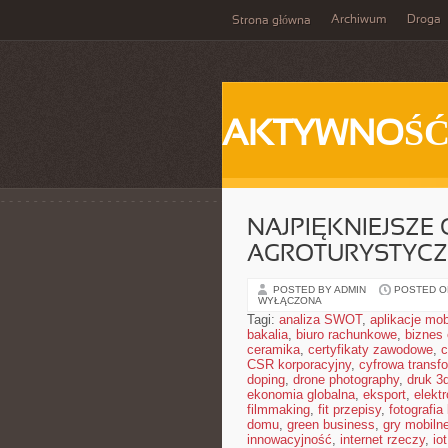
Archiwum
Droga
Strona główna
AKTYWNOŚ
NAJPIĘKNIEJSZ
AGROTURYSTYCZ
POSTED BY ADMIN
POSTED ON
WYŁĄCZONA
Tagi:
analiza SWOT
,
aplikacje mob
bakalia
,
biuro rachunkowe
,
biznes 
ceramika
,
certyfikaty zawodowe
,
c
CSR korporacyjny
,
cyfrowa transf
doping
,
drone photography
,
druk 3
ekonomia globalna
,
eksport
,
elekt
filmmaking
,
fit przepisy
,
fotografia
domu
,
green business
,
gry mobiln
innowacyjność
,
internet rzeczy
,
iot