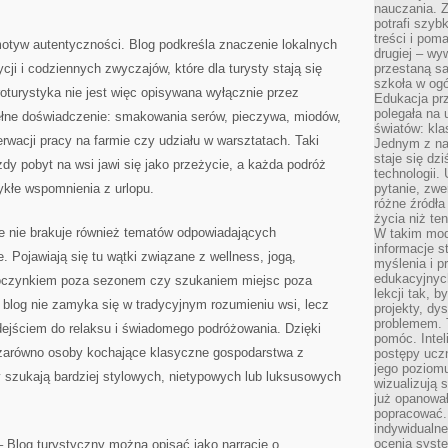
nauczania. Z
potrafi szyb
treści i po
otyw autentyczności. Blog podkreśla znaczenie lokalnych
drugiej – wy
ycji i codziennych zwyczajów, które dla turysty stają się
przestaną sa
szkoła w og
oturystyka nie jest więc opisywana wyłącznie przez
Edukacja prz
polegała na
pełne doświadczenie: smakowania serów, pieczywa, miodów,
światów: kla
wacji pracy na farmie czy udziału w warsztatach. Taki
Jednym z na
staje się dz
żdy pobyt na wsi jawi się jako przeżycie, a każda podróż
technologii.
ykłe wspomnienia z urlopu.
pytanie, zw
różne źródła
życia niż ten
ie nie brakuje również tematów odpowiadających
W takim mod
informacje s
Pojawiają się tu wątki związane z wellness, jogą,
myślenia i 
edukacyjnych
poczynkiem poza sezonem czy szukaniem miejsc poza
lekcji tak, 
 blog nie zamyka się w tradycyjnym rozumieniu wsi, lecz
projekty, dy
problemem. 
ejściem do relaksu i świadomego podróżowania. Dzięki
pomóc. Intel
zarówno osoby kochające klasyczne gospodarstwa z
postępy ucz
jego poziomu
y szukają bardziej stylowych, nietypowych lub luksusowych
wizualizują 
już opanowa
popracować. 
indywidualn
ocenia syst
– Blog turystyczny można opisać jako narrację o