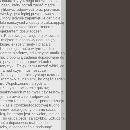
iś nauka krytycznego korzystania z
 Uczeń, który potrafi zadać mądre
eryfikować odpowiedź oraz porównać
 wiedzy, jest lepiej przygotowany do
, który jedynie zapamiętuje definicje.
elu nauczyciel z osoby przekazującej
taje się przewodnikiem, trenerem
projektantem doświadczeń
. Kluczowe jest więc projektowanie
by miejsce suchego wykładu zajęły
skusje, eksperymenty i praca z
Technologia może w tym bardzo
igentne platformy edukacyjne analizują
nia, proponują zadania dopasowane do
, przypominają o powtórkach i
statystyki. Dzięki temu uczeń widzi, co
ł, a nad czym musi jeszcze
Nauczyciel z kolei zyskuje czas na
e rozmowy z uczniami, bo część zadań
em. Współczesne narzędzia
też szybkie tworzenie quizów,
nteraktywnych map myśli czy testów z
ym sprawdzaniem odpowiedzi.
mentem tej zmiany jest personalizacja.
j klasie trzydziestoosobowej trudno
niowi poświęcić tyle samo czasu.
dzą, bo tempo jest za wolne, inni czują
i, bo grupa pędzi za szybko. Sztuczna
 może dopasować materiał do
osoby, a jednocześnie podsunąć