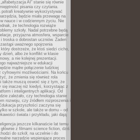
„alfabetyzacja AI” stanie się równie
umiejętność pisania czy czytania.
 potrafi kreatywnie wykorzystywać
 narzędzia, będzie miała przewagę na
 w nauce i w codziennym życiu. Nie
ednak, że technologia rozwiąże
roblemy szkoły. Nadal potrzebne będą
elacje, przyjazna atmosfera, wsparcie
i troska o dobrostan uczniów. Żaden
 zastąpi uważnego spojrzenia
 który dostrzeże, że ktoś siedzi cicho,
 dzień, albo że konflikt w klasie
wy, a nie kolejnej prezentacji.
ego najważniejsze w edukacji
będzie mądre połączenie ludzkiej
 z cyfrowymi możliwościami. Na końcu
yć, że zmienia się również rola
i także muszą oswoić się z tym, że
 się inaczej niż kiedyś, korzystając z
tform i inteligentnych aplikacji. Od
dzie zależało, czy technologia stanie
em rozwoju, czy źródłem rozproszenia i
Edukacja przyszłości zaczyna się
ylko w szkole, ale także w domu – od
kawości świata i przykładu, jaki dają
eligencja jeszcze kilkanaście lat temu
 głównie z filmami science fiction, dziś
hodzi do szkół, na uczelnie i do
ealne narzędzie wspierające proces