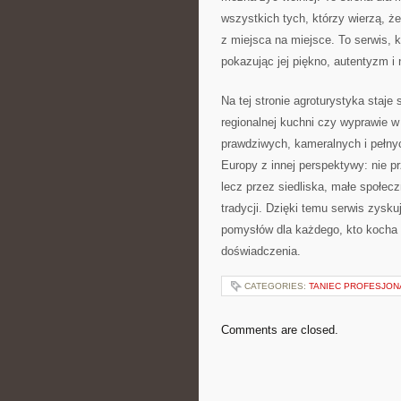
wszystkich tych, którzy wierzą, 
z miejsca na miejsce. To serwis, k
pokazując jej piękno, autentyzm i 
Na tej stronie agroturystyka staj
regionalnej kuchni czy wyprawie w
prawdziwych, kameralnych i pełnych
Europy z innej perspektywy: nie pr
lecz przez siedliska, małe społec
tradycji. Dzięki temu serwis zysk
pomysłów dla każdego, kto kocha n
doświadczenia.
CATEGORIES:
TANIEC PROFESJON
Comments are closed.