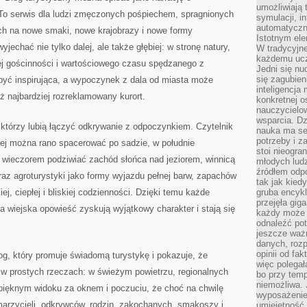
umożliwiają 
 To serwis dla ludzi zmęczonych pośpiechem, spragnionych
symulacji, i
automatyczn
ych na nowe smaki, nowe krajobrazy i nowe formy
Istotnym ele
echać nie tylko dalej, ale także głębiej: w stronę natury,
W tradycyjne
każdemu ucz
ej gościnności i wartościowego czasu spędzanego z
Jedni się nu
się zagubien
 być inspirująca, a wypoczynek z dala od miasta może
inteligencja
ż najbardziej rozreklamowany kurort.
konkretnej 
nauczycielow
wsparcia. Dz
, którzy lubią łączyć odkrywanie z odpoczynkiem. Czytelnik
nauka ma se
potrzeby i z
órej można rano spacerować po sadzie, w południe
stoi nieogra
a wieczorem podziwiać zachód słońca nad jeziorem, winnicą
młodych lud
źródłem odpo
braz agroturystyki jako formy wyjazdu pełnej barw, zapachów
tak jak kied
ej, ciepłej i bliskiej codzienności. Dzięki temu każde
gruba encykl
przejęła gig
a wiejska opowieść zyskują wyjątkowy charakter i stają się
każdy może 
odnaleźć pot
jeszcze ważn
danych, rozp
opinii od fa
blog, który promuje świadomą turystykę i pokazuje, że
więc polegał
 w prostych rzeczach: w świeżym powietrzu, regionalnych
bo przy temp
niemożliwa. 
ięknym widoku za oknem i poczuciu, że choć na chwilę
wyposażenie
marzycieli, odkrywców, rodzin, zakochanych, smakoszy i
umiejętność