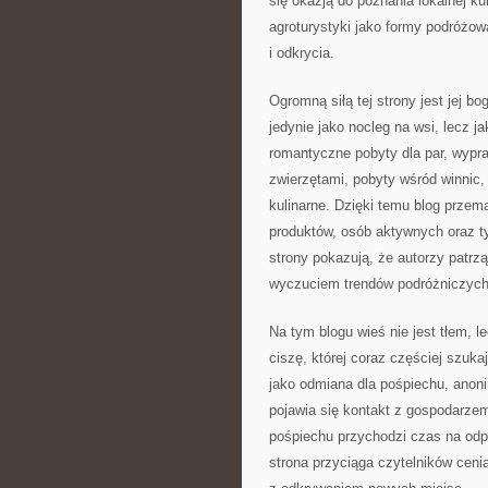
się okazją do poznania lokalnej ku
agroturystyki jako formy podróżow
i odkrycia.
Ogromną siłą tej strony jest jej b
jedynie jako nocleg na wsi, lecz j
romantyczne pobyty dla par, wypr
zwierzętami, pobyty wśród winnic,
kulinarne. Dzięki temu blog przem
produktów, osób aktywnych oraz ty
strony pokazują, że autorzy patrz
wyczuciem trendów podróżniczych
Na tym blogu wieś nie jest tłem, 
ciszę, której coraz częściej szuka
jako odmiana dla pośpiechu, anoni
pojawia się kontakt z gospodarze
pośpiechu przychodzi czas na odp
strona przyciąga czytelników cen