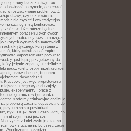
 jednej strony budzi zachwyt, bo
ko odpowiadać na pytania, generować
magać w rozwiązywaniu problemów. Z
wołuje obawy, czy uczniowie nie
modzielnie myśleć i czy tradycyjna
óle ma szansę z nią konkurować.
yszłości w dużej mierze będzie
 umiejętnym połączeniu tych dwóch
sycznych metod i cyfrowych narzędzi.
jwiększych wyzwań dla nauczycieli
iś nauka krytycznego korzystania z
 Uczeń, który potrafi zadać mądre
eryfikować odpowiedź oraz porównać
 wiedzy, jest lepiej przygotowany do
, który jedynie zapamiętuje definicje.
elu nauczyciel z osoby przekazującej
taje się przewodnikiem, trenerem
projektantem doświadczeń
. Kluczowe jest więc projektowanie
by miejsce suchego wykładu zajęły
skusje, eksperymenty i praca z
Technologia może w tym bardzo
igentne platformy edukacyjne analizują
nia, proponują zadania dopasowane do
, przypominają o powtórkach i
statystyki. Dzięki temu uczeń widzi, co
ł, a nad czym musi jeszcze
Nauczyciel z kolei zyskuje czas na
e rozmowy z uczniami, bo część zadań
em. Współczesne narzędzia