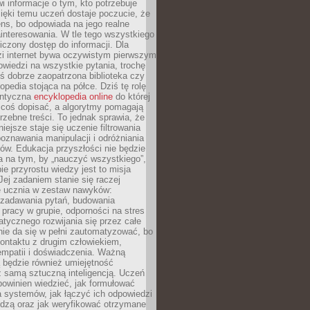
i informacje o tym, kto potrzebuje
ięki temu uczeń dostaje poczucie, że
ns, bo odpowiada na jego realne
ainteresowania. W tle tego wszystkiego
niczony dostęp do informacji. Dla
zi internet bywa oczywistym pierwszym
wiedzi na wszystkie pytania, trochę
yś dobrze zaopatrzona biblioteka czy
opedia stojąca na półce. Dziś tę rolę
antyczna
encyklopedia online
do której
coś dopisać, a algorytmy pomagają
rzebne treści. To jednak sprawia, że
iejsze staje się uczenie filtrowania
oznawania manipulacji i odróżniania
któw. Edukacja przyszłości nie będzie
a na tym, by „nauczyć wszystkiego”,
ie przyrostu wiedzy jest to misja
Jej zadaniem stanie się raczej
 ucznia w zestaw nawyków:
 zadawania pytań, budowania
pracy w grupie, odporności na stres
tycznego rozwijania się przez całe
nie da się w pełni zautomatyzować, bo
ontaktu z drugim człowiekiem,
empatii i doświadczenia. Ważną
 będzie również umiejętność
 samą sztuczną inteligencją. Uczeń
powinien wiedzieć, jak formułować
a systemów, jak łączyć ich odpowiedzi
edzą oraz jak weryfikować otrzymane