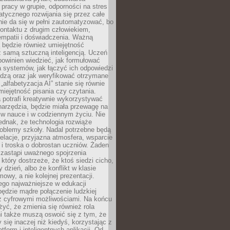
pracy w grupie, odporności na stres
tycznego rozwijania się przez całe
nie da się w pełni zautomatyzować, bo
ontaktu z drugim człowiekiem,
empatii i doświadczenia. Ważną
 będzie również umiejętność
 samą sztuczną inteligencją. Uczeń
powinien wiedzieć, jak formułować
a systemów, jak łączyć ich odpowiedzi
edzą oraz jak weryfikować otrzymane
„alfabetyzacja AI” stanie się równie
umiejętność pisania czy czytania.
 potrafi kreatywnie wykorzystywać
 narzędzia, będzie miała przewagę na
 w nauce i w codziennym życiu. Nie
ednak, że technologia rozwiąże
roblemy szkoły. Nadal potrzebne będą
elacje, przyjazna atmosfera, wsparcie
i troska o dobrostan uczniów. Żaden
 zastąpi uważnego spojrzenia
 który dostrzeże, że ktoś siedzi cicho,
 dzień, albo że konflikt w klasie
wy, a nie kolejnej prezentacji.
ego najważniejsze w edukacji
będzie mądre połączenie ludzkiej
 z cyfrowymi możliwościami. Na końcu
yć, że zmienia się również rola
i także muszą oswoić się z tym, że
 się inaczej niż kiedyś, korzystając z
tform i inteligentnych aplikacji. Od