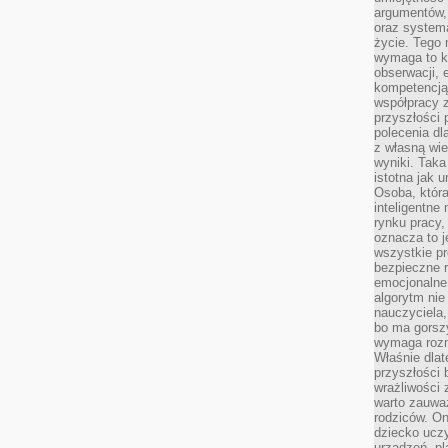
argumentów, 
oraz systema
życie. Tego 
wymaga to k
obserwacji, 
kompetencją
współpracy z
przyszłości 
polecenia dl
z własną wi
wyniki. Taka 
istotna jak 
Osoba, która
inteligentne
rynku pracy,
oznacza to j
wszystkie p
bezpieczne r
emocjonalne 
algorytm nie
nauczyciela,
bo ma gorszy
wymaga rozmo
Właśnie dlat
przyszłości 
wrażliwości
warto zauważ
rodziców. On
dziecko uczy
urządzeń, pla