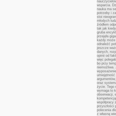
nauczycielow
wsparcia. Dz
nauka ma se
potrzeby i z
stoi nieogra
młodych lud
źródłem odpo
tak jak kied
gruba encykl
przejęła gig
każdy może 
odnaleźć pot
jeszcze ważn
danych, rozp
opinii od fa
więc polegał
bo przy temp
niemożliwa. 
wyposażenie
umiejętność
argumentów, 
oraz systema
życie. Tego 
wymaga to k
obserwacji, 
kompetencją
współpracy z
przyszłości 
polecenia dl
z własną wi