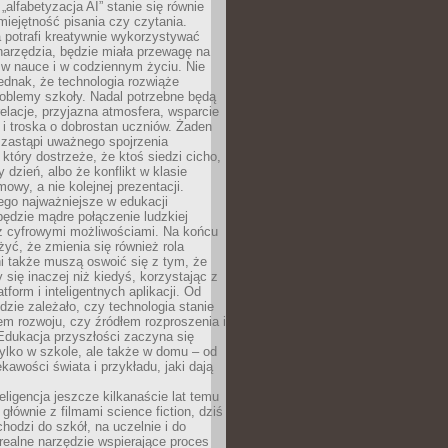
„alfabetyzacja AI” stanie się równie
umiejętność pisania czy czytania.
 potrafi kreatywnie wykorzystywać
 narzędzia, będzie miała przewagę na
 w nauce i w codziennym życiu. Nie
ednak, że technologia rozwiąże
roblemy szkoły. Nadal potrzebne będą
elacje, przyjazna atmosfera, wsparcie
i troska o dobrostan uczniów. Żaden
 zastąpi uważnego spojrzenia
 który dostrzeże, że ktoś siedzi cicho,
 dzień, albo że konflikt w klasie
wy, a nie kolejnej prezentacji.
ego najważniejsze w edukacji
będzie mądre połączenie ludzkiej
 z cyfrowymi możliwościami. Na końcu
yć, że zmienia się również rola
i także muszą oswoić się z tym, że
 się inaczej niż kiedyś, korzystając z
tform i inteligentnych aplikacji. Od
dzie zależało, czy technologia stanie
em rozwoju, czy źródłem rozproszenia i
Edukacja przyszłości zaczyna się
ylko w szkole, ale także w domu – od
kawości świata i przykładu, jaki dają
eligencja jeszcze kilkanaście lat temu
 głównie z filmami science fiction, dziś
hodzi do szkół, na uczelnie i do
ealne narzędzie wspierające proces