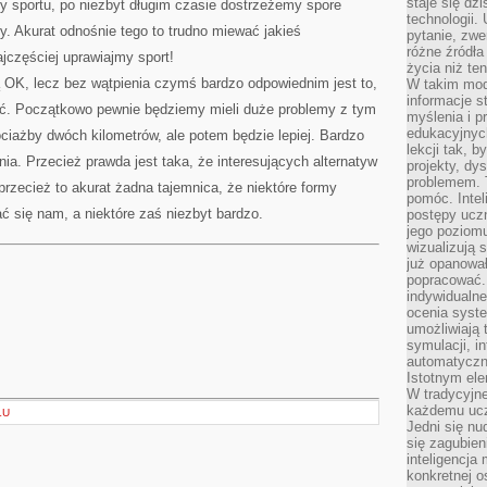
staje się dz
y sportu, po niezbyt długim czasie dostrzeżemy spore
technologii.
. Akurat odnośnie tego to trudno miewać jakieś
pytanie, zw
różne źródła
ajczęściej uprawiajmy sport!
życia niż ten
ą OK, lecz bez wątpienia czymś bardzo odpowiednim jest to,
W takim mod
informacje s
gać. Początkowo pewnie będziemy mieli duże problemy z tym
myślenia i 
edukacyjnych
ciażby dwóch kilometrów, ale potem będzie lepiej. Bardzo
lekcji tak, 
nia. Przecież prawda jest taka, że interesujących alternatyw
projekty, dy
problemem. 
 przecież to akurat żadna tajemnica, że niektóre formy
pomóc. Intel
 się nam, a niektóre zaś niezbyt bardzo.
postępy ucz
jego poziomu
wizualizują 
już opanowa
popracować. 
indywidualn
ocenia syst
umożliwiają 
symulacji, i
automatyczn
Istotnym ele
W tradycyjne
każdemu ucz
ŁU
Jedni się nu
się zagubien
inteligencja
konkretnej 