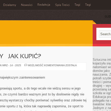
Redakcja
Tagi
Tagi
Działamy
Nowości
Spis Treści
SUB
Ć
 – JAK KUPIĆ?
Sztuczna int
kojarzyła się
NAJLEPSZE
 WRZ - 14 - 2025
MOŻLIWOŚĆ KOMENTOWANIA
ZOSTAŁA
natomiast wc
NARTY
domów jako r
–
JAK
nauczania. Z
KUPIĆ?
ę największym zainteresowaniem
potrafi szyb
treści i po
drugiej – wy
uprawiają sportu, a do tego wcale nie widzą sensu w jego
przestaną sa
szkoła w og
, że czymś bardzo ważnym jest to by dosłownie nigdy nie
Edukacja prz
sztą wystarczy choćby porównać sylwetkę oraz zdrowie tej
polegała na
światów: kla
enie sportu z tą, która tak naprawdę zapomina, że sport to
Jednym z na