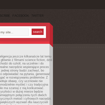
SCRIBE
FACEBOOK
TWITTER
eligencja jeszcze kilkanaście lat temu
 głównie z filmami science fiction, dziś
hodzi do szkół, na uczelnie i do
ealne narzędzie wspierające proces
 jednej strony budzi zachwyt, bo
ko odpowiadać na pytania, generować
magać w rozwiązywaniu problemów. Z
wołuje obawy, czy uczniowie nie
modzielnie myśleć i czy tradycyjna
óle ma szansę z nią konkurować.
yszłości w dużej mierze będzie
 umiejętnym połączeniu tych dwóch
sycznych metod i cyfrowych narzędzi.
jwiększych wyzwań dla nauczycieli