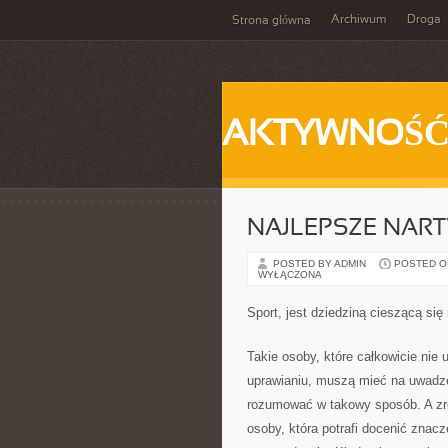
Archiwum
Droga
Strona główna
AKTYWNOŚ
NAJLEPSZE NARTY
POSTED BY ADMIN
POSTED ON
WYŁĄCZONA
Sport, jest dziedziną cieszącą si
Takie osoby, które całkowicie nie 
uprawianiu, muszą mieć na uwadze
rozumować w takowy sposób. A zre
osoby, która potrafi docenić znacz