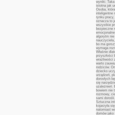
wyniki. Taka 
istotna jak 
Osoba, która
inteligentne
rynku pracy,
oznacza to j
wszystkie p
bezpieczne r
emocjonalne 
algorytm nie
nauczyciela,
bo ma gorszy
wymaga rozmo
Właśnie dlat
przyszłości 
wrażliwości
warto zauważ
rodziców. On
dziecko uczy
urządzeń, pla
dorosłych bę
się narzędzi
uzależnień. 
bowiem nie t
rozmowy, cie
sami dorośli.
Sztuczna int
kojarzyła się
natomiast wc
domów jako r