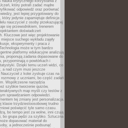
iś nauka krytycznego korzystania z
 Uczeń, który potrafi zadać mądre
eryfikować odpowiedź oraz porównać
 wiedzy, jest lepiej przygotowany do
, który jedynie zapamiętuje definicje.
elu nauczyciel z osoby przekazującej
taje się przewodnikiem, trenerem
projektantem doświadczeń
. Kluczowe jest więc projektowanie
by miejsce suchego wykładu zajęły
skusje, eksperymenty i praca z
Technologia może w tym bardzo
igentne platformy edukacyjne analizują
nia, proponują zadania dopasowane do
, przypominają o powtórkach i
statystyki. Dzięki temu uczeń widzi, co
ł, a nad czym musi jeszcze
Nauczyciel z kolei zyskuje czas na
e rozmowy z uczniami, bo część zadań
em. Współczesne narzędzia
też szybkie tworzenie quizów,
nteraktywnych map myśli czy testów z
ym sprawdzaniem odpowiedzi.
mentem tej zmiany jest personalizacja.
j klasie trzydziestoosobowej trudno
niowi poświęcić tyle samo czasu.
dzą, bo tempo jest za wolne, inni czują
i, bo grupa pędzi za szybko. Sztuczna
 może dopasować materiał do
osoby, a jednocześnie podsunąć