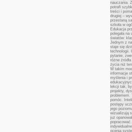
nauczania. Z
potrafi szyb
treści i po
drugiej – wy
przestaną sa
szkoła w og
Edukacja prz
polegała na
światów: kla
Jednym z na
staje się dz
technologii.
pytanie, zw
różne źródła
życia niż ten
W takim mod
informacje s
myślenia i 
edukacyjnych
lekcji tak, 
projekty, dy
problemem. 
pomóc. Intel
postępy ucz
jego poziomu
wizualizują 
już opanowa
popracować. 
indywidualn
ocenia syst