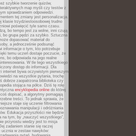
też szybkie tworzenie quizów,
nteraktywnych map myśli czy testów z
ym sprawdzaniem odpowiedzi.
mentem tej zmiany jest personalizacja.
j klasie trzydziestoosobowej trudno
niowi poświęcić tyle samo czasu.
dzą, bo tempo jest za wolne, inni czują
i, bo grupa pędzi za szybko. Sztuczna
 może dopasować materiał do
osoby, a jednocześnie podsunąć
i informacje o tym, kto potrzebuje
ięki temu uczeń dostaje poczucie, że
ns, bo odpowiada na jego realne
ainteresowania. W tle tego wszystkiego
niczony dostęp do informacji. Dla
zi internet bywa oczywistym pierwszym
wiedzi na wszystkie pytania, trochę
yś dobrze zaopatrzona biblioteka czy
opedia stojąca na półce. Dziś tę rolę
antyczna
encyklopedia online
do której
coś dopisać, a algorytmy pomagają
rzebne treści. To jednak sprawia, że
iejsze staje się uczenie filtrowania
oznawania manipulacji i odróżniania
któw. Edukacja przyszłości nie będzie
a na tym, by „nauczyć wszystkiego”,
ie przyrostu wiedzy jest to misja
Jej zadaniem stanie się raczej
 ucznia w zestaw nawyków:
 zadawania pytań, budowania