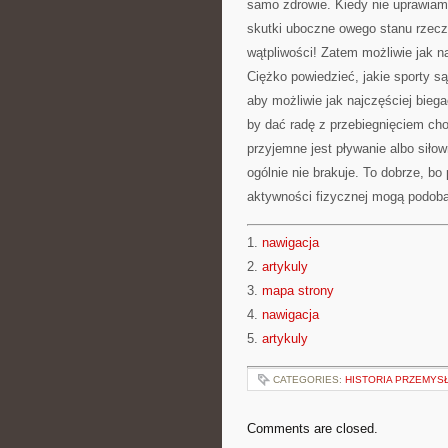
samo zdrowie. Kiedy nie uprawiam
skutki uboczne owego stanu rzeczy
wątpliwości! Zatem możliwie jak n
Ciężko powiedzieć, jakie sporty s
aby możliwie jak najczęściej bie
by dać radę z przebiegnięciem cho
przyjemne jest pływanie albo siłow
ogólnie nie brakuje. To dobrze, bo
aktywności fizycznej mogą podobać
1.
nawigacja
2.
artykuly
3.
mapa strony
4.
nawigacja
5.
artykuly
CATEGORIES:
HISTORIA PRZEMYS
Comments are closed.