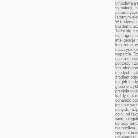
umożliwiają 
symulacji, i
automatyczn
Istotnym ele
W tradycyjne
każdemu ucz
Jedni się nu
się zagubien
inteligencja
konkretnej 
nauczycielow
wsparcia. Dz
nauka ma se
potrzeby i z
stoi nieogra
młodych lud
źródłem odpo
tak jak kied
gruba encykl
przejęła gig
każdy może 
odnaleźć pot
jeszcze ważn
danych, rozp
opinii od fa
więc polegał
bo przy temp
niemożliwa. 
wyposażenie
umiejętność