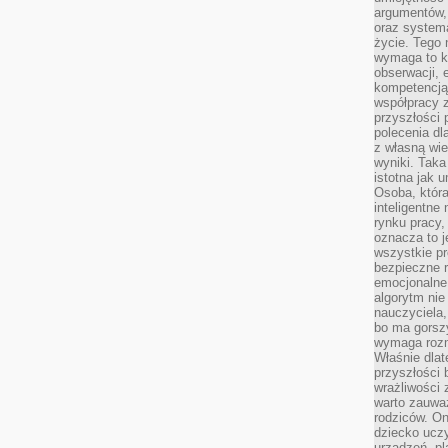
argumentów, 
oraz systema
życie. Tego 
wymaga to k
obserwacji, 
kompetencją
współpracy z
przyszłości 
polecenia dl
z własną wi
wyniki. Taka 
istotna jak 
Osoba, która
inteligentne
rynku pracy,
oznacza to j
wszystkie p
bezpieczne r
emocjonalne 
algorytm nie
nauczyciela,
bo ma gorszy
wymaga rozmo
Właśnie dlat
przyszłości 
wrażliwości
warto zauważ
rodziców. On
dziecko uczy
urządzeń, pla