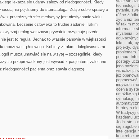
staje się dz
 jakiego lekarza się udamy zależy od niedogodności. Kiedy
technologii.
wnością nie pójdziemy do stomatologa. Zdaje sobie sprawę o
pytanie, zw
różne źródła
tów z przeróżnych sfer medycyny jest niesłychanie wielu.
życia niż ten
W takim mod
ikowana. Leczenie człowieka to trudne zadanie. Takim
informacje s
 Zazwyczaj urolog warszawa prywatnie przyjmuje przede
myślenia i 
edukacyjnych
ie jest to reguła. Jednak to właśnie panowie w większości
lekcji tak, 
du moczowo – płciowego. Kobiety z takimi dolegliwościami
projekty, dy
problemem. 
a ogół muszą umawiać się na wizytę – szczególnie, kiedy
pomóc. Intel
postępy ucz
j wizycie przeprowadzany jest wywiad z pacjentem, zalecane
jego poziomu
z niedogodności pacjenta oraz stawia diagnozę
wizualizują 
już opanowa
popracować. 
indywidualn
ocenia syst
umożliwiają 
symulacji, i
automatyczn
Istotnym ele
W tradycyjne
każdemu ucz
Jedni się nu
się zagubien
inteligencja
konkretnej 