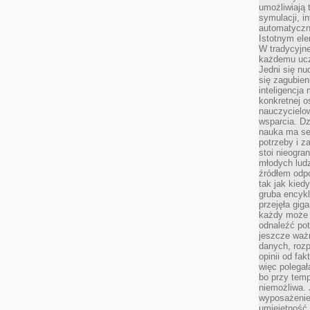
umożliwiają 
symulacji, i
automatyczn
Istotnym ele
W tradycyjne
każdemu ucz
Jedni się nu
się zagubien
inteligencja
konkretnej 
nauczycielow
wsparcia. Dz
nauka ma se
potrzeby i z
stoi nieogra
młodych lud
źródłem odpo
tak jak kied
gruba encykl
przejęła gig
każdy może 
odnaleźć pot
jeszcze ważn
danych, rozp
opinii od fa
więc polegał
bo przy temp
niemożliwa. 
wyposażenie
umiejętność