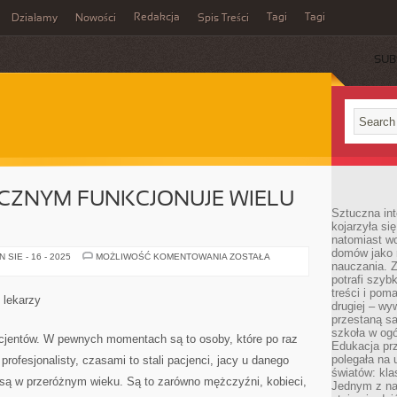
Redakcja
Tagi
Tagi
Działamy
Nowości
Spis Treści
SUB
Ć
CZNYM FUNKCJONUJE WIELU
Sztuczna int
kojarzyła się
natomiast wc
domów jako r
NA
SIE - 16 - 2025
MOŻLIWOŚĆ KOMENTOWANIA
ZOSTAŁA
nauczania. Z
RYNKU
MEDYCZNYM
potrafi szyb
FUNKCJONUJE
treści i po
WIELU
 lekarzy
MEDYKÓW
drugiej – wy
przestaną sa
szkoła w og
cjentów. W pewnych momentach są to osoby, które po raz
Edukacja prz
polegała na
rofesjonalisty, czasami to stali pacjenci, jacy u danego
światów: kla
 są w przeróżnym wieku. Są to zarówno mężczyźni, kobieci,
Jednym z na