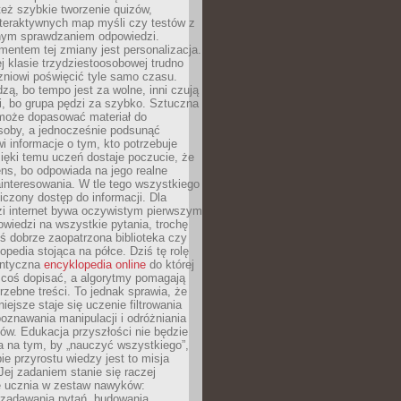
też szybkie tworzenie quizów,
nteraktywnych map myśli czy testów z
ym sprawdzaniem odpowiedzi.
mentem tej zmiany jest personalizacja.
j klasie trzydziestoosobowej trudno
niowi poświęcić tyle samo czasu.
dzą, bo tempo jest za wolne, inni czują
i, bo grupa pędzi za szybko. Sztuczna
 może dopasować materiał do
osoby, a jednocześnie podsunąć
i informacje o tym, kto potrzebuje
ięki temu uczeń dostaje poczucie, że
ns, bo odpowiada na jego realne
ainteresowania. W tle tego wszystkiego
niczony dostęp do informacji. Dla
zi internet bywa oczywistym pierwszym
wiedzi na wszystkie pytania, trochę
yś dobrze zaopatrzona biblioteka czy
opedia stojąca na półce. Dziś tę rolę
antyczna
encyklopedia online
do której
coś dopisać, a algorytmy pomagają
rzebne treści. To jednak sprawia, że
iejsze staje się uczenie filtrowania
oznawania manipulacji i odróżniania
któw. Edukacja przyszłości nie będzie
a na tym, by „nauczyć wszystkiego”,
ie przyrostu wiedzy jest to misja
Jej zadaniem stanie się raczej
 ucznia w zestaw nawyków:
 zadawania pytań, budowania