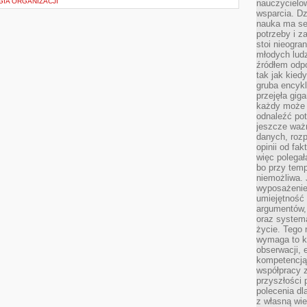
GIA ORGANIZACJI
nauczycielow
wsparcia. Dz
nauka ma se
potrzeby i z
stoi nieogra
młodych lud
źródłem odpo
tak jak kied
gruba encykl
przejęła gig
każdy może 
odnaleźć pot
jeszcze ważn
danych, rozp
opinii od fa
więc polegał
bo przy temp
niemożliwa. 
wyposażenie
umiejętność
argumentów, 
oraz systema
życie. Tego 
wymaga to k
obserwacji, 
kompetencją
współpracy z
przyszłości 
polecenia dl
z własną wi