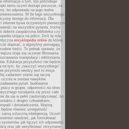
i informacje o tym, kto potrzebuje
ięki temu uczeń dostaje poczucie, że
ns, bo odpowiada na jego realne
ainteresowania. W tle tego wszystkiego
niczony dostęp do informacji. Dla
zi internet bywa oczywistym pierwszym
wiedzi na wszystkie pytania, trochę
yś dobrze zaopatrzona biblioteka czy
opedia stojąca na półce. Dziś tę rolę
antyczna
encyklopedia online
do której
coś dopisać, a algorytmy pomagają
rzebne treści. To jednak sprawia, że
iejsze staje się uczenie filtrowania
oznawania manipulacji i odróżniania
któw. Edukacja przyszłości nie będzie
a na tym, by „nauczyć wszystkiego”,
ie przyrostu wiedzy jest to misja
Jej zadaniem stanie się raczej
 ucznia w zestaw nawyków:
 zadawania pytań, budowania
pracy w grupie, odporności na stres
tycznego rozwijania się przez całe
nie da się w pełni zautomatyzować, bo
ontaktu z drugim człowiekiem,
empatii i doświadczenia. Ważną
 będzie również umiejętność
 samą sztuczną inteligencją. Uczeń
powinien wiedzieć, jak formułować
a systemów, jak łączyć ich odpowiedzi
edzą oraz jak weryfikować otrzymane