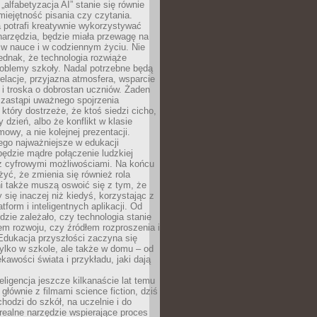
„alfabetyzacja AI” stanie się równie
umiejętność pisania czy czytania.
 potrafi kreatywnie wykorzystywać
 narzędzia, będzie miała przewagę na
 w nauce i w codziennym życiu. Nie
ednak, że technologia rozwiąże
roblemy szkoły. Nadal potrzebne będą
elacje, przyjazna atmosfera, wsparcie
i troska o dobrostan uczniów. Żaden
 zastąpi uważnego spojrzenia
 który dostrzeże, że ktoś siedzi cicho,
 dzień, albo że konflikt w klasie
wy, a nie kolejnej prezentacji.
ego najważniejsze w edukacji
będzie mądre połączenie ludzkiej
 z cyfrowymi możliwościami. Na końcu
yć, że zmienia się również rola
i także muszą oswoić się z tym, że
 się inaczej niż kiedyś, korzystając z
tform i inteligentnych aplikacji. Od
dzie zależało, czy technologia stanie
em rozwoju, czy źródłem rozproszenia i
Edukacja przyszłości zaczyna się
ylko w szkole, ale także w domu – od
kawości świata i przykładu, jaki dają
eligencja jeszcze kilkanaście lat temu
 głównie z filmami science fiction, dziś
hodzi do szkół, na uczelnie i do
ealne narzędzie wspierające proces