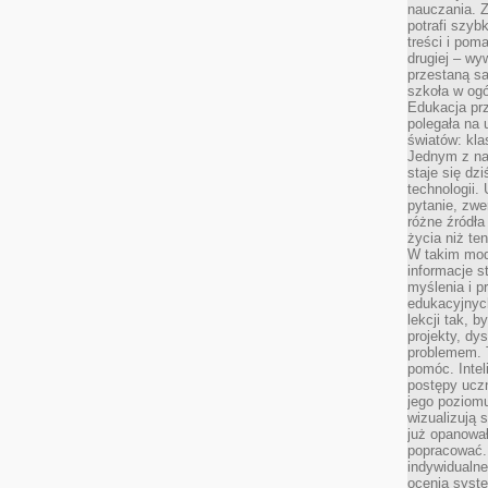
nauczania. Z
potrafi szyb
treści i po
drugiej – wy
przestaną sa
szkoła w og
Edukacja prz
polegała na
światów: kla
Jednym z na
staje się dz
technologii.
pytanie, zw
różne źródła
życia niż ten
W takim mod
informacje s
myślenia i 
edukacyjnych
lekcji tak, 
projekty, dy
problemem. 
pomóc. Intel
postępy ucz
jego poziomu
wizualizują 
już opanowa
popracować. 
indywidualn
ocenia syst