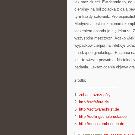
jak oraz dzieci. Ewidentnie to, do
cierpimy na ból żołądka z całą pe
tym każdy człowiek. Profesjonalis
Medycyna jest niezmiernie skompl
leczeniem absorbują się lekarze.
wszystkim mężczyzn. Aczkolwiek n
wypadków cierpią na infekcje ukła
chodzą do ginekologa. Pacjenci n
jest to wizyta prywatna. Na takie
badania. Lekarz ocenia objawy ora
źródło:
———————————
1.
zobacz szczegóły
2.
http://sofafete.de
3.
http://softwarechrist.de
4.
http://sollingschule-uslar.de
5.
http://songslamhessen.de