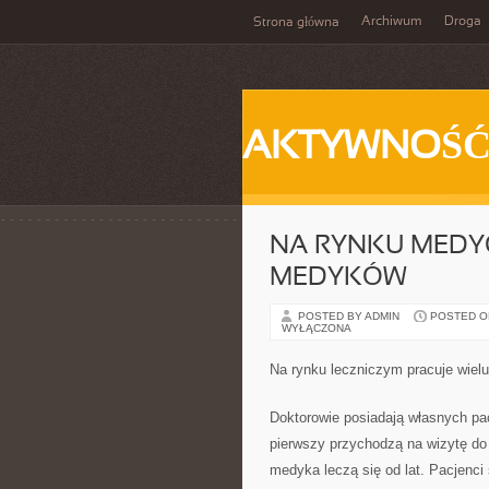
Archiwum
Droga
Strona główna
AKTYWNOŚ
NA RYNKU MEDY
MEDYKÓW
POSTED BY ADMIN
POSTED ON 
WYŁĄCZONA
Na rynku leczniczym pracuje wielu
Doktorowie posiadają własnych pa
pierwszy przychodzą na wizytę do p
medyka leczą się od lat. Pacjenci