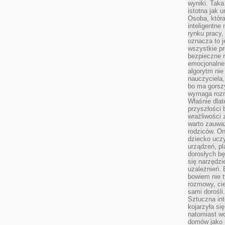
wyniki. Taka 
istotna jak 
Osoba, która
inteligentne
rynku pracy,
oznacza to j
wszystkie p
bezpieczne r
emocjonalne 
algorytm nie
nauczyciela,
bo ma gorszy
wymaga rozmo
Właśnie dlat
przyszłości 
wrażliwości
warto zauważ
rodziców. On
dziecko uczy
urządzeń, pla
dorosłych bę
się narzędzi
uzależnień. 
bowiem nie t
rozmowy, cie
sami dorośli.
Sztuczna int
kojarzyła się
natomiast wc
domów jako r