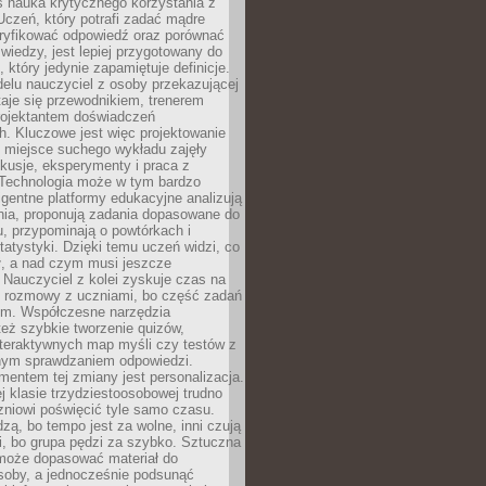
iś nauka krytycznego korzystania z
 Uczeń, który potrafi zadać mądre
eryfikować odpowiedź oraz porównać
 wiedzy, jest lepiej przygotowany do
, który jedynie zapamiętuje definicje.
elu nauczyciel z osoby przekazującej
taje się przewodnikiem, trenerem
projektantem doświadczeń
. Kluczowe jest więc projektowanie
by miejsce suchego wykładu zajęły
skusje, eksperymenty i praca z
Technologia może w tym bardzo
igentne platformy edukacyjne analizują
nia, proponują zadania dopasowane do
, przypominają o powtórkach i
statystyki. Dzięki temu uczeń widzi, co
ł, a nad czym musi jeszcze
Nauczyciel z kolei zyskuje czas na
e rozmowy z uczniami, bo część zadań
em. Współczesne narzędzia
też szybkie tworzenie quizów,
nteraktywnych map myśli czy testów z
ym sprawdzaniem odpowiedzi.
mentem tej zmiany jest personalizacja.
j klasie trzydziestoosobowej trudno
niowi poświęcić tyle samo czasu.
dzą, bo tempo jest za wolne, inni czują
i, bo grupa pędzi za szybko. Sztuczna
 może dopasować materiał do
osoby, a jednocześnie podsunąć