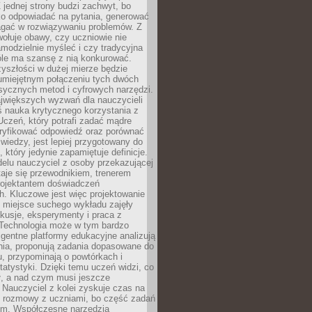
 jednej strony budzi zachwyt, bo
ko odpowiadać na pytania, generować
magać w rozwiązywaniu problemów. Z
wołuje obawy, czy uczniowie nie
modzielnie myśleć i czy tradycyjna
óle ma szansę z nią konkurować.
yszłości w dużej mierze będzie
 umiejętnym połączeniu tych dwóch
sycznych metod i cyfrowych narzędzi.
jwiększych wyzwań dla nauczycieli
iś nauka krytycznego korzystania z
 Uczeń, który potrafi zadać mądre
eryfikować odpowiedź oraz porównać
 wiedzy, jest lepiej przygotowany do
, który jedynie zapamiętuje definicje.
elu nauczyciel z osoby przekazującej
taje się przewodnikiem, trenerem
projektantem doświadczeń
. Kluczowe jest więc projektowanie
by miejsce suchego wykładu zajęły
skusje, eksperymenty i praca z
Technologia może w tym bardzo
igentne platformy edukacyjne analizują
nia, proponują zadania dopasowane do
, przypominają o powtórkach i
statystyki. Dzięki temu uczeń widzi, co
ł, a nad czym musi jeszcze
Nauczyciel z kolei zyskuje czas na
e rozmowy z uczniami, bo część zadań
em. Współczesne narzędzia