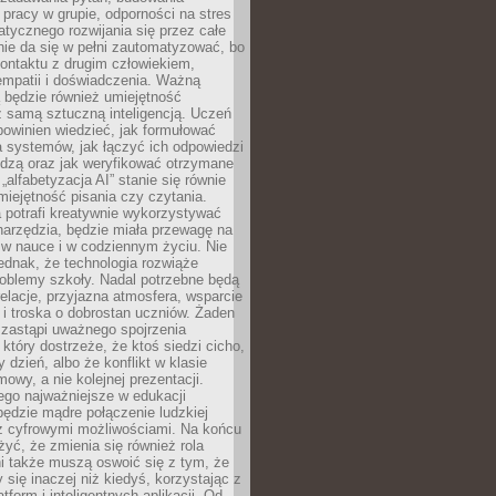
pracy w grupie, odporności na stres
tycznego rozwijania się przez całe
nie da się w pełni zautomatyzować, bo
ontaktu z drugim człowiekiem,
empatii i doświadczenia. Ważną
 będzie również umiejętność
 samą sztuczną inteligencją. Uczeń
powinien wiedzieć, jak formułować
a systemów, jak łączyć ich odpowiedzi
edzą oraz jak weryfikować otrzymane
„alfabetyzacja AI” stanie się równie
umiejętność pisania czy czytania.
 potrafi kreatywnie wykorzystywać
 narzędzia, będzie miała przewagę na
 w nauce i w codziennym życiu. Nie
ednak, że technologia rozwiąże
roblemy szkoły. Nadal potrzebne będą
elacje, przyjazna atmosfera, wsparcie
i troska o dobrostan uczniów. Żaden
 zastąpi uważnego spojrzenia
 który dostrzeże, że ktoś siedzi cicho,
 dzień, albo że konflikt w klasie
wy, a nie kolejnej prezentacji.
ego najważniejsze w edukacji
będzie mądre połączenie ludzkiej
 z cyfrowymi możliwościami. Na końcu
yć, że zmienia się również rola
i także muszą oswoić się z tym, że
 się inaczej niż kiedyś, korzystając z
tform i inteligentnych aplikacji. Od