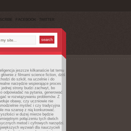
SCRIBE
FACEBOOK
TWITTER
eligencja jeszcze kilkanaście lat temu
 głównie z filmami science fiction, dziś
hodzi do szkół, na uczelnie i do
ealne narzędzie wspierające proces
 jednej strony budzi zachwyt, bo
ko odpowiadać na pytania, generować
magać w rozwiązywaniu problemów. Z
wołuje obawy, czy uczniowie nie
modzielnie myśleć i czy tradycyjna
óle ma szansę z nią konkurować.
yszłości w dużej mierze będzie
 umiejętnym połączeniu tych dwóch
sycznych metod i cyfrowych narzędzi.
jwiększych wyzwań dla nauczycieli