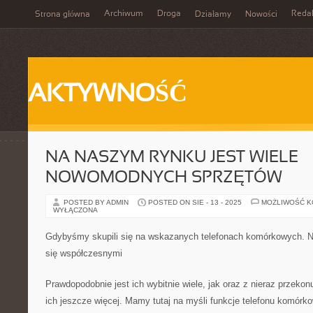
Archiwum
Droga
Reda
Strona główna
Działamy
Nowości
AKTYWNOŚĆ
NA NASZYM RYNKU JEST WIELE
NOWOMODNYCH SPRZĘTÓW
POSTED BY ADMIN
POSTED ON SIE - 13 - 2025
MOŻLIWOŚĆ 
WYŁĄCZONA
Gdybyśmy skupili się na wskazanych telefonach komórkowych. Na
się współczesnymi
Prawdopodobnie jest ich wybitnie wiele, jak oraz z nieraz przeko
ich jeszcze więcej. Mamy tutaj na myśli funkcje telefonu komórk