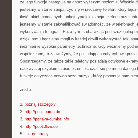
że jego funkcje następuje na coraz wyższym poziomie. Właśnie d
jesteśmy w stanie zaopatrzyć się w rzeczowy telefon, który będzie
ilość takich pomocnych funkcji typu lokalizacja telefonu przez int
jesteśmy w stanie zakwalifikować świadomość, że w telefonach 
wykonywania fotografii. Poza tym trzeba wziąć pod szczególną u
dzięki temu będziemy mogli w każdej chwili wykorzystać taki apa
niezmiernie wysokie parametry techniczne. Gdy weźmiemy pod uw
współczesne, to zauważymy, że posiadają aparaty cyfrowe posiad
Spostrzegamy, że także takie telefony posiadają dotykowe ekran
nadzwyczaj szybkim czasie przemieszczać się po menu danego t
funkcje dotyczące odtwarzacza muzyki, który proponuje nam niem
źródło:
———————————
1.
poznaj szczegóły
2.
http://pohlsearch.de
3.
http://poltava-dumka.info
4.
http://pop10live.de
5.
link do strony