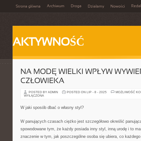
Archiwum
Droga
Reda
Strona główna
Działamy
Nowości
AKTYWNOŚĆ
NA MODĘ WIELKI WPŁYW WYWIER
CZŁOWIEKA
POSTED BY ADMIN
POSTED ON LIP - 8 - 2025
MOŻLIWOŚĆ K
WYŁĄCZONA
W jaki sposób dbać o własny styl?
W panujących czasach ciężko jest szczegółowo określić panując
spowodowane tym, że każdy posiada inny styl, inną urodę i to m
znaczenie w tym, jak poszczególne osoba się ubiera, co każdego 