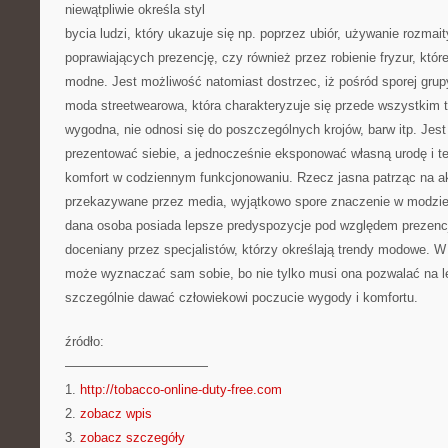
niewątpliwie określa styl
bycia ludzi, który ukazuje się np. poprzez ubiór, używanie rozma
poprawiających prezencję, czy również przez robienie fryzur, któ
modne. Jest możliwość natomiast dostrzec, iż pośród sporej grup
moda streetwearowa, która charakteryzuje się przede wszystkim t
wygodna, nie odnosi się do poszczególnych krojów, barw itp. Jest
prezentować siebie, a jednocześnie eksponować własną urodę i 
komfort w codziennym funkcjonowaniu. Rzecz jasna patrząc na a
przekazywane przez media, wyjątkowo spore znaczenie w modzie
dana osoba posiada lepsze predyspozycje pod względem prezencji
doceniany przez specjalistów, którzy określają trendy modowe. 
może wyznaczać sam sobie, bo nie tylko musi ona pozwalać na le
szczególnie dawać człowiekowi poczucie wygody i komfortu.
źródło:
———————————
1.
http://tobacco-online-duty-free.com
2.
zobacz wpis
3.
zobacz szczegóły