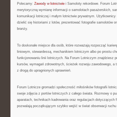
Polecamy:
Zawody w lotnictwie
i Samoloty rekordowe. Forum Lot
merytoryczną wymianę informacji o samolotach pasażerskich, s
komunikacji lotniczej i małym lotnictwie prywatnym. Użytkownic
dzielić się historiami z lotów, prezentować fotografie samolotów
branży.
To doskonałe miejsce dla osób, które rozważają rozpocząć karierę
liniowym, stewardessą, mechanikiem lotniczym albo po prostu chc
funkcjonowaniu linii lotniczych. Na Forum Lotniczym znajdziesz 
kursów, wymagań zdrowotnych, ścieżek rozwoju zawodowego, a 
z drogą do upragnionych uprawnień.
Forum Lotnicze gromadzi społeczność miłośników fotografii lotnic
swoje zdjęcia z portów lotniczych z całego świata. Rozmowy o p
aparatach, technikach kadrowania oraz regulacjach dotyczących 
pozwalają początkującym szybko wejść w świat obserwacji ruchu 