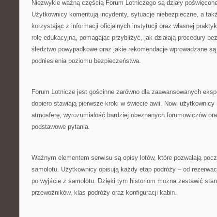
Niezwykle ważną częścią Forum Lotniczego są działy poświęcon
Użytkownicy komentują incydenty, sytuacje niebezpieczne, a tak
korzystając z informacji oficjalnych instytucji oraz własnej praktyk
rolę edukacyjną, pomagając przybliżyć, jak działają procedury be
śledztwo powypadkowe oraz jakie rekomendacje wprowadzane są
podniesienia poziomu bezpieczeństwa.
Forum Lotnicze jest gościnne zarówno dla zaawansowanych ekspert
dopiero stawiają pierwsze kroki w świecie awii. Nowi użytkownic
atmosferę, wyrozumiałość bardziej obeznanych forumowiczów ora
podstawowe pytania.
Ważnym elementem serwisu są opisy lotów, które pozwalają pocz
samolotu. Użytkownicy opisują każdy etap podróży – od rezerwacji
po wyjście z samolotu. Dzięki tym historiom można zestawić sta
przewoźników, klas podróży oraz konfiguracji kabin.