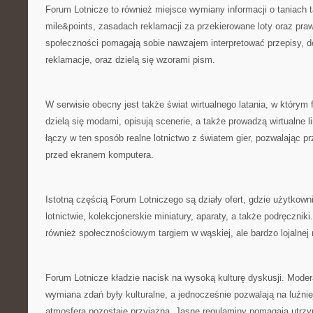
Forum Lotnicze to również miejsce wymiany informacji o taniach 
mile&points, zasadach reklamacji za przekierowane loty oraz pr
społeczności pomagają sobie nawzajem interpretować przepisy, do
reklamacje, oraz dzielą się wzorami pism.
W serwisie obecny jest także świat wirtualnego latania, w którym 
dzielą się modami, opisują scenerie, a także prowadzą wirtualne l
łączy w ten sposób realne lotnictwo z światem gier, pozwalając p
przed ekranem komputera.
Istotną częścią Forum Lotniczego są działy ofert, gdzie użytkow
lotnictwie, kolekcjonerskie miniatury, aparaty, a także podręczniki
również społecznościowym targiem w wąskiej, ale bardzo lojalnej n
Forum Lotnicze kładzie nacisk na wysoką kulturę dyskusji. Modera
wymiana zdań były kulturalne, a jednocześnie pozwalają na luźnie
atmosfera pozostaje przyjazna. Jasne regulaminy pomagają utrz