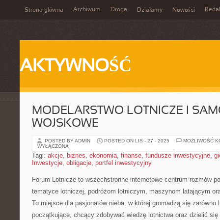
Archiwum
Droga
Reda
Strona główna
Działamy
Nowości
AKTYWNOŚĆ
MODELARSTWO LOTNICZE I SA
WOJSKOWE
POSTED BY ADMIN
POSTED ON LIS - 27 - 2025
MOŻLIWOŚĆ 
WYŁĄCZONA
Tagi:
akcje
,
biznes
,
ekonomia
,
finanse
,
fundusze inwestycyjne
,
gi
Inwestycje
,
obligacje
,
portfel inwestycyjny
Forum Lotnicze to wszechstronne internetowe centrum rozmów po
tematyce lotniczej, podróżom lotniczym, maszynom latającym or
To miejsce dla pasjonatów nieba, w której gromadzą się zarówno l
początkujące, chcący zdobywać wiedzę lotnictwa oraz dzielić się