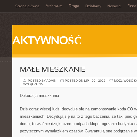
Archiwum
Droga
Reda
Strona główna
Działamy
Nowości
AKTYWNOŚĆ
MAŁE MIESZKANIE
POSTED BY ADMIN
POSTED ON LIP - 20 - 2025
MOŻLIWOŚĆ 
WYŁĄCZONA
Dekoracja mieszkania
Dziś coraz więcej ludzi decyduje się na zamontowanie kotła CO 
mieszkaniach. Decydują się na to z tego baczenia, że taki piec g
domu, to właśnie dzięki czemu odpada kłopot ogrzania budynku na
pożytecznym wynalazkiem czasów. Gwarantują one podgrzanie wod