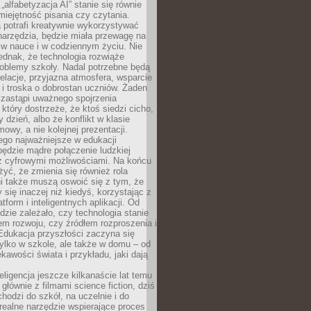
„alfabetyzacja AI” stanie się równie
umiejętność pisania czy czytania.
 potrafi kreatywnie wykorzystywać
 narzędzia, będzie miała przewagę na
 w nauce i w codziennym życiu. Nie
ednak, że technologia rozwiąże
roblemy szkoły. Nadal potrzebne będą
elacje, przyjazna atmosfera, wsparcie
i troska o dobrostan uczniów. Żaden
 zastąpi uważnego spojrzenia
 który dostrzeże, że ktoś siedzi cicho,
 dzień, albo że konflikt w klasie
wy, a nie kolejnej prezentacji.
ego najważniejsze w edukacji
będzie mądre połączenie ludzkiej
 z cyfrowymi możliwościami. Na końcu
yć, że zmienia się również rola
i także muszą oswoić się z tym, że
 się inaczej niż kiedyś, korzystając z
tform i inteligentnych aplikacji. Od
dzie zależało, czy technologia stanie
em rozwoju, czy źródłem rozproszenia i
Edukacja przyszłości zaczyna się
ylko w szkole, ale także w domu – od
kawości świata i przykładu, jaki dają
eligencja jeszcze kilkanaście lat temu
 głównie z filmami science fiction, dziś
hodzi do szkół, na uczelnie i do
ealne narzędzie wspierające proces