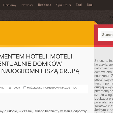
Redakcja
Tagi
Tagi
Działamy
Nowości
Spis Treści
SUB
Ć
MENTEM HOTELI, MOTELI,
Sztuczna int
WENTUALNIE DOMKÓW
kojarzyła się
natomiast wc
 NAJOGROMNIEJSZĄ GRUPĄ
domów jako r
nauczania. Z
potrafi szyb
treści i po
drugiej – wy
KTO
LIP - 19 - 2025
MOŻLIWOŚĆ KOMENTOWANIA
ZOSTAŁA
JEST
przestaną sa
KONSUMENTEM
szkoła w og
HOTELI,
Edukacja prz
MOTELI,
HOSTELI
polegała na
LUB
światów: kla
EWENTUALNIE
Jednym z na
DOMKÓW
y o urlopie, w czasie, jakiego będziemy w stanie odpocząć
LETNISKOWYCH?