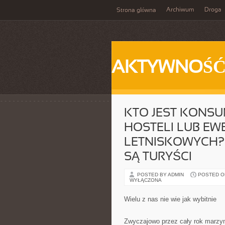
Archiwum
Droga
Strona główna
AKTYWNOŚ
KTO JEST KONSU
HOSTELI LUB E
LETNISKOWYCH?
SĄ TURYŚCI
POSTED BY ADMIN
POSTED ON 
WYŁĄCZONA
Wielu z nas nie wie jak wybitnie
Zwyczajowo przez cały rok marzym