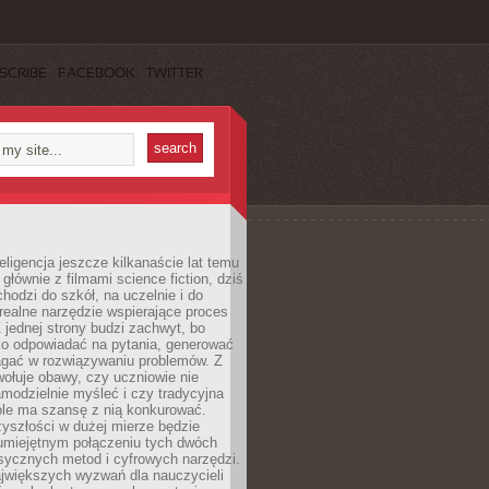
SCRIBE
FACEBOOK
TWITTER
eligencja jeszcze kilkanaście lat temu
 głównie z filmami science fiction, dziś
hodzi do szkół, na uczelnie i do
ealne narzędzie wspierające proces
 jednej strony budzi zachwyt, bo
ko odpowiadać na pytania, generować
magać w rozwiązywaniu problemów. Z
wołuje obawy, czy uczniowie nie
modzielnie myśleć i czy tradycyjna
óle ma szansę z nią konkurować.
yszłości w dużej mierze będzie
 umiejętnym połączeniu tych dwóch
sycznych metod i cyfrowych narzędzi.
jwiększych wyzwań dla nauczycieli