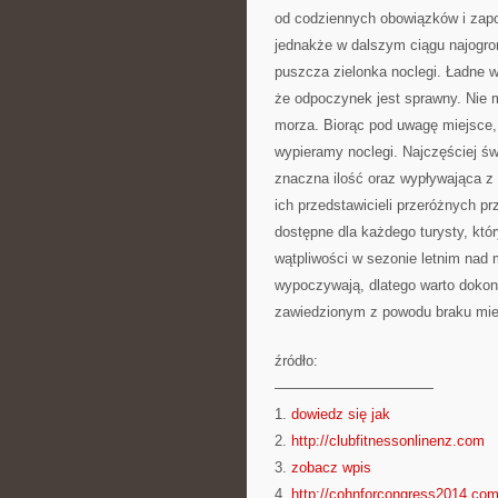
od codziennych obowiązków i zap
jednakże w dalszym ciągu najogrom
puszcza zielonka noclegi. Ładne w
że odpoczynek jest sprawny. Nie 
morza. Biorąc pod uwagę miejsce,
wypieramy noclegi. Najczęściej św
znaczna ilość oraz wypływająca z
ich przedstawicieli przeróżnych p
dostępne dla każdego turysty, któ
wątpliwości w sezonie letnim nad 
wypoczywają, dlatego warto dokon
zawiedzionym z powodu braku mie
źródło:
———————————
1.
dowiedz się jak
2.
http://clubfitnessonlinenz.com
3.
zobacz wpis
4.
http://cohnforcongress2014.co