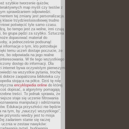
też szybkie tworzenie quizów,
nteraktywnych map myśli czy testów z
ym sprawdzaniem odpowiedzi.
mentem tej zmiany jest personalizacja.
j klasie trzydziestoosobowej trudno
niowi poświęcić tyle samo czasu.
dzą, bo tempo jest za wolne, inni czują
i, bo grupa pędzi za szybko. Sztuczna
 może dopasować materiał do
osoby, a jednocześnie podsunąć
i informacje o tym, kto potrzebuje
ięki temu uczeń dostaje poczucie, że
ns, bo odpowiada na jego realne
ainteresowania. W tle tego wszystkiego
niczony dostęp do informacji. Dla
zi internet bywa oczywistym pierwszym
wiedzi na wszystkie pytania, trochę
yś dobrze zaopatrzona biblioteka czy
opedia stojąca na półce. Dziś tę rolę
antyczna
encyklopedia online
do której
coś dopisać, a algorytmy pomagają
rzebne treści. To jednak sprawia, że
iejsze staje się uczenie filtrowania
oznawania manipulacji i odróżniania
któw. Edukacja przyszłości nie będzie
a na tym, by „nauczyć wszystkiego”,
ie przyrostu wiedzy jest to misja
Jej zadaniem stanie się raczej
 ucznia w zestaw nawyków:
 zadawania pytań, budowania