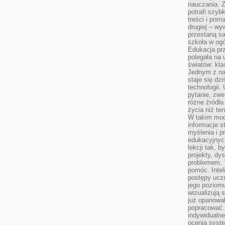
nauczania. Z
potrafi szyb
treści i po
drugiej – wy
przestaną sa
szkoła w og
Edukacja prz
polegała na
światów: kla
Jednym z na
staje się dz
technologii.
pytanie, zw
różne źródła
życia niż ten
W takim mod
informacje s
myślenia i 
edukacyjnych
lekcji tak, 
projekty, dy
problemem. 
pomóc. Intel
postępy ucz
jego poziomu
wizualizują 
już opanowa
popracować. 
indywidualn
ocenia syst