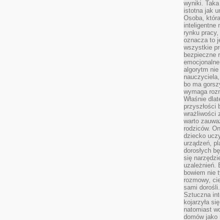
wyniki. Taka 
istotna jak 
Osoba, która
inteligentne
rynku pracy,
oznacza to j
wszystkie p
bezpieczne r
emocjonalne 
algorytm nie
nauczyciela,
bo ma gorszy
wymaga rozmo
Właśnie dlat
przyszłości 
wrażliwości
warto zauważ
rodziców. On
dziecko uczy
urządzeń, pla
dorosłych bę
się narzędzi
uzależnień. 
bowiem nie t
rozmowy, cie
sami dorośli.
Sztuczna int
kojarzyła się
natomiast wc
domów jako r