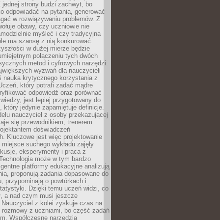
 jednej strony budzi zachwyt, bo
ko odpowiadać na pytania, generować
magać w rozwiązywaniu problemów. Z
wołuje obawy, czy uczniowie nie
modzielnie myśleć i czy tradycyjna
óle ma szansę z nią konkurować.
yszłości w dużej mierze będzie
 umiejętnym połączeniu tych dwóch
sycznych metod i cyfrowych narzędzi.
jwiększych wyzwań dla nauczycieli
iś nauka krytycznego korzystania z
 Uczeń, który potrafi zadać mądre
eryfikować odpowiedź oraz porównać
 wiedzy, jest lepiej przygotowany do
, który jedynie zapamiętuje definicje.
elu nauczyciel z osoby przekazującej
taje się przewodnikiem, trenerem
projektantem doświadczeń
. Kluczowe jest więc projektowanie
by miejsce suchego wykładu zajęły
skusje, eksperymenty i praca z
Technologia może w tym bardzo
igentne platformy edukacyjne analizują
nia, proponują zadania dopasowane do
, przypominają o powtórkach i
statystyki. Dzięki temu uczeń widzi, co
ł, a nad czym musi jeszcze
Nauczyciel z kolei zyskuje czas na
e rozmowy z uczniami, bo część zadań
em. Współczesne narzędzia