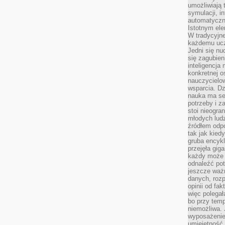
umożliwiają 
symulacji, i
automatyczn
Istotnym ele
W tradycyjne
każdemu ucz
Jedni się nu
się zagubien
inteligencja
konkretnej 
nauczycielow
wsparcia. Dz
nauka ma se
potrzeby i z
stoi nieogra
młodych lud
źródłem odpo
tak jak kied
gruba encykl
przejęła gig
każdy może 
odnaleźć pot
jeszcze ważn
danych, rozp
opinii od fa
więc polegał
bo przy temp
niemożliwa. 
wyposażenie
umiejętność