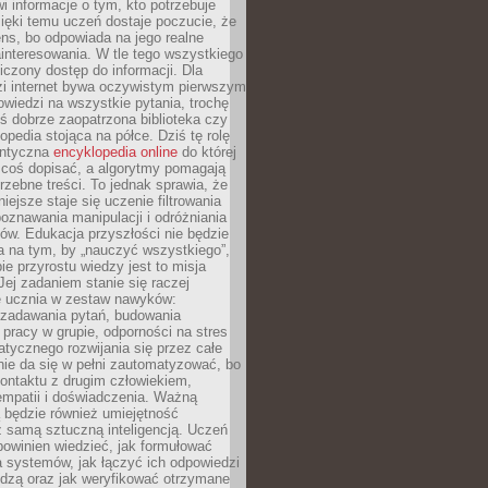
i informacje o tym, kto potrzebuje
ięki temu uczeń dostaje poczucie, że
ns, bo odpowiada na jego realne
ainteresowania. W tle tego wszystkiego
niczony dostęp do informacji. Dla
zi internet bywa oczywistym pierwszym
wiedzi na wszystkie pytania, trochę
yś dobrze zaopatrzona biblioteka czy
opedia stojąca na półce. Dziś tę rolę
antyczna
encyklopedia online
do której
coś dopisać, a algorytmy pomagają
rzebne treści. To jednak sprawia, że
iejsze staje się uczenie filtrowania
oznawania manipulacji i odróżniania
któw. Edukacja przyszłości nie będzie
a na tym, by „nauczyć wszystkiego”,
ie przyrostu wiedzy jest to misja
Jej zadaniem stanie się raczej
 ucznia w zestaw nawyków:
 zadawania pytań, budowania
pracy w grupie, odporności na stres
tycznego rozwijania się przez całe
nie da się w pełni zautomatyzować, bo
ontaktu z drugim człowiekiem,
empatii i doświadczenia. Ważną
 będzie również umiejętność
 samą sztuczną inteligencją. Uczeń
powinien wiedzieć, jak formułować
a systemów, jak łączyć ich odpowiedzi
edzą oraz jak weryfikować otrzymane