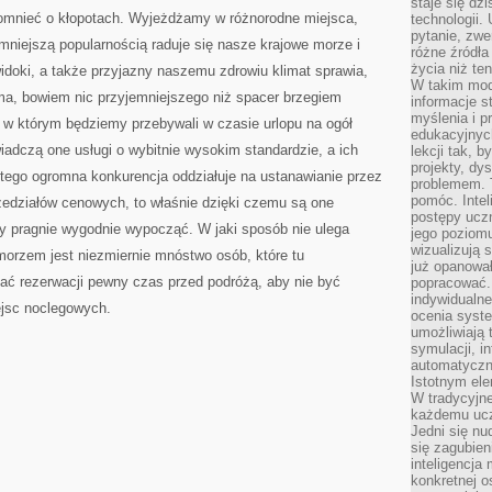
staje się dz
NAJOGROMNIEJSZĄ
omnieć o kłopotach. Wyjeżdżamy w różnorodne miejsca,
technologii.
GRUPĄ
SĄ
pytanie, zw
niejszą popularnością raduje się nasze krajowe morze i
TURYŚCI
różne źródła
życia niż ten
idoki, a także przyjazny naszemu zdrowiu klimat sprawia,
W takim mod
ma, bowiem nic przyjemniejszego niż spacer brzegiem
informacje s
myślenia i 
 w którym będziemy przebywali w czasie urlopu na ogół
edukacyjnych
iadczą one usługi o wybitnie wysokim standardzie, a ich
lekcji tak, 
projekty, dy
 tego ogromna konkurencja oddziałuje na ustanawianie przez
problemem. 
pomóc. Intel
rzedziałów cenowych, to właśnie dzięki czemu są one
postępy ucz
ry pragnie wygodnie wypocząć. W jaki sposób nie ulega
jego poziomu
wizualizują 
morzem jest niezmiernie mnóstwo osób, które tu
już opanowa
ać rezerwacji pewny czas przed podróżą, aby nie być
popracować. 
indywidualn
jsc noclegowych.
ocenia syst
umożliwiają 
symulacji, i
automatyczn
Istotnym ele
W tradycyjne
każdemu ucz
Jedni się nu
się zagubien
inteligencja
konkretnej 
m