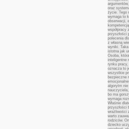
argumentów, 
oraz systema
życie. Tego 
wymaga to k
obserwacji, 
kompetencją
współpracy z
przyszłości 
polecenia dl
z własną wi
wyniki. Taka 
istotna jak 
Osoba, która
inteligentne
rynku pracy,
oznacza to j
wszystkie p
bezpieczne r
emocjonalne 
algorytm nie
nauczyciela,
bo ma gorszy
wymaga rozmo
Właśnie dlat
przyszłości 
wrażliwości
warto zauważ
rodziców. On
dziecko uczy
urządzeń, pla