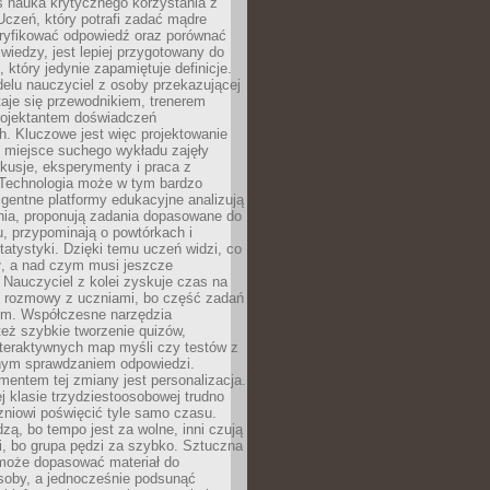
iś nauka krytycznego korzystania z
 Uczeń, który potrafi zadać mądre
eryfikować odpowiedź oraz porównać
 wiedzy, jest lepiej przygotowany do
, który jedynie zapamiętuje definicje.
elu nauczyciel z osoby przekazującej
taje się przewodnikiem, trenerem
projektantem doświadczeń
. Kluczowe jest więc projektowanie
by miejsce suchego wykładu zajęły
skusje, eksperymenty i praca z
Technologia może w tym bardzo
igentne platformy edukacyjne analizują
nia, proponują zadania dopasowane do
, przypominają o powtórkach i
statystyki. Dzięki temu uczeń widzi, co
ł, a nad czym musi jeszcze
Nauczyciel z kolei zyskuje czas na
e rozmowy z uczniami, bo część zadań
em. Współczesne narzędzia
też szybkie tworzenie quizów,
nteraktywnych map myśli czy testów z
ym sprawdzaniem odpowiedzi.
mentem tej zmiany jest personalizacja.
j klasie trzydziestoosobowej trudno
niowi poświęcić tyle samo czasu.
dzą, bo tempo jest za wolne, inni czują
i, bo grupa pędzi za szybko. Sztuczna
 może dopasować materiał do
osoby, a jednocześnie podsunąć