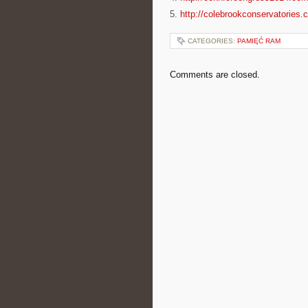
5.
http://colebrookconservatories.
CATEGORIES:
PAMIĘĆ RAM
Comments are closed.