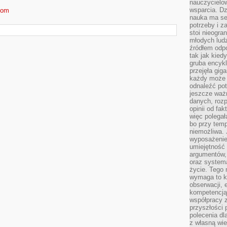
nauczycielow
wsparcia. Dz
com
nauka ma se
potrzeby i z
stoi nieogra
młodych lud
źródłem odpo
tak jak kied
gruba encykl
przejęła gig
każdy może 
odnaleźć pot
jeszcze ważn
danych, rozp
opinii od fa
więc polegał
bo przy temp
niemożliwa. 
wyposażenie
umiejętność
argumentów, 
oraz systema
życie. Tego 
wymaga to k
obserwacji, 
kompetencją
współpracy z
przyszłości 
polecenia dl
z własną wi