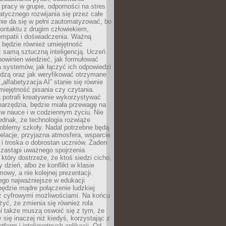
pracy w grupie, odporności na stres
tycznego rozwijania się przez całe
nie da się w pełni zautomatyzować, bo
ontaktu z drugim człowiekiem,
empatii i doświadczenia. Ważną
 będzie również umiejętność
 samą sztuczną inteligencją. Uczeń
powinien wiedzieć, jak formułować
a systemów, jak łączyć ich odpowiedzi
edzą oraz jak weryfikować otrzymane
„alfabetyzacja AI” stanie się równie
umiejętność pisania czy czytania.
 potrafi kreatywnie wykorzystywać
 narzędzia, będzie miała przewagę na
 w nauce i w codziennym życiu. Nie
ednak, że technologia rozwiąże
roblemy szkoły. Nadal potrzebne będą
elacje, przyjazna atmosfera, wsparcie
i troska o dobrostan uczniów. Żaden
 zastąpi uważnego spojrzenia
 który dostrzeże, że ktoś siedzi cicho,
 dzień, albo że konflikt w klasie
wy, a nie kolejnej prezentacji.
ego najważniejsze w edukacji
będzie mądre połączenie ludzkiej
 z cyfrowymi możliwościami. Na końcu
yć, że zmienia się również rola
i także muszą oswoić się z tym, że
 się inaczej niż kiedyś, korzystając z
tform i inteligentnych aplikacji. Od