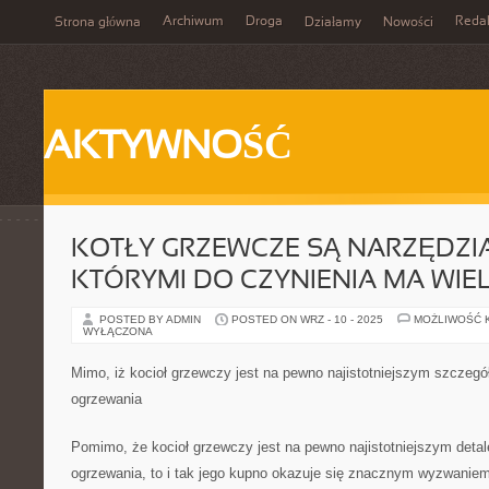
Archiwum
Droga
Reda
Strona główna
Działamy
Nowości
AKTYWNOŚĆ
KOTŁY GRZEWCZE SĄ NARZĘDZIA
KTÓRYMI DO CZYNIENIA MA WIE
POSTED BY ADMIN
POSTED ON WRZ - 10 - 2025
MOŻLIWOŚĆ 
WYŁĄCZONA
Mimo, iż kocioł grzewczy jest na pewno najistotniejszym szczegó
ogrzewania
Pomimo, że kocioł grzewczy jest na pewno najistotniejszym deta
ogrzewania, to i tak jego kupno okazuje się znacznym wyzwaniem,