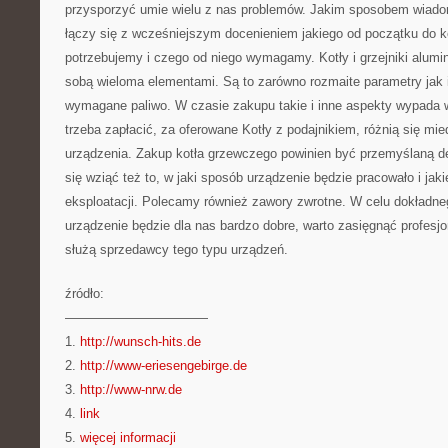
przysporzyć umie wielu z nas problemów. Jakim sposobem wiado
łączy się z wcześniejszym docenieniem jakiego od początku do 
potrzebujemy i czego od niego wymagamy. Kotły i grzejniki alumi
sobą wieloma elementami. Są to zarówno rozmaite parametry jak 
wymagane paliwo. W czasie zakupu takie i inne aspekty wypada 
trzeba zapłacić, za oferowane Kotły z podajnikiem, różnią się mie
urządzenia. Zakup kotła grzewczego powinien być przemyślaną d
się wziąć też to, w jaki sposób urządzenie będzie pracowało i jak
eksploatacji. Polecamy również zawory zwrotne. W celu dokładne
urządzenie będzie dla nas bardzo dobre, warto zasięgnąć profesjon
służą sprzedawcy tego typu urządzeń.
źródło:
———————————
1.
http://wunsch-hits.de
2.
http://www-eriesengebirge.de
3.
http://www-nrw.de
4.
link
5.
więcej informacji