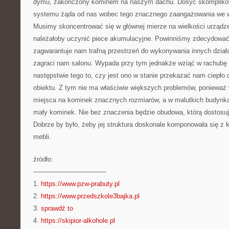
dymu, zakończony kominem na naszym dachu. Dosyć skompliko
systemu żąda od nas wobec tego znacznego zaangażowania we w
Musimy skoncentrować się w głównej mierze na wielkości urządz
należałoby uczynić piece akumulacyjne. Powinniśmy zdecydować si
zagwarantuje nam trafną przestrzeń do wykonywania innych działa
zagraci nam salonu. Wypada przy tym jednakże wziąć w rachubę 
następstwie tego to, czy jest ono w stanie przekazać nam ciepł
obiektu. Z tym nie ma właściwie większych problemów, ponieważ 
miejsca na kominek znacznych rozmiarów, a w malutkich budynka
mały kominek. Nie bez znaczenia będzie obudowa, którą dostosu
Dobrze by było, żeby jej struktura doskonale komponowała się z 
mebli.
źródło:
———————————
1.
https://www.pzw-prabuty.pl
2.
https://www.przedszkole3bajka.pl
3.
sprawdź to
4.
https://skipior-alkohole.pl