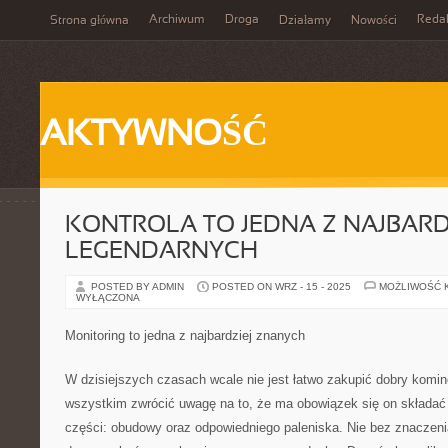
Archiwum
Droga
Reda
Strona główna
Działamy
Nowości
AKTYWNOŚĆ
KONTROLA TO JEDNA Z NAJBARD
LEGENDARNYCH
POSTED BY ADMIN
POSTED ON WRZ - 15 - 2025
MOŻLIWOŚĆ 
WYŁĄCZONA
Monitoring to jedna z najbardziej znanych
W dzisiejszych czasach wcale nie jest łatwo zakupić dobry komi
wszystkim zwrócić uwagę na to, że ma obowiązek się on składa
części: obudowy oraz odpowiedniego paleniska. Nie bez znaczeni