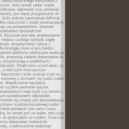
iś nauka krytycznego korzystania z
 Uczeń, który potrafi zadać mądre
eryfikować odpowiedź oraz porównać
 wiedzy, jest lepiej przygotowany do
, który jedynie zapamiętuje definicje.
elu nauczyciel z osoby przekazującej
taje się przewodnikiem, trenerem
projektantem doświadczeń
. Kluczowe jest więc projektowanie
by miejsce suchego wykładu zajęły
skusje, eksperymenty i praca z
Technologia może w tym bardzo
igentne platformy edukacyjne analizują
nia, proponują zadania dopasowane do
, przypominają o powtórkach i
statystyki. Dzięki temu uczeń widzi, co
ł, a nad czym musi jeszcze
Nauczyciel z kolei zyskuje czas na
e rozmowy z uczniami, bo część zadań
em. Współczesne narzędzia
też szybkie tworzenie quizów,
nteraktywnych map myśli czy testów z
ym sprawdzaniem odpowiedzi.
mentem tej zmiany jest personalizacja.
j klasie trzydziestoosobowej trudno
niowi poświęcić tyle samo czasu.
dzą, bo tempo jest za wolne, inni czują
i, bo grupa pędzi za szybko. Sztuczna
 może dopasować materiał do
osoby, a jednocześnie podsunąć