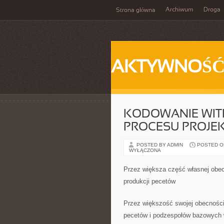
Archiwum
Droga
Strona główna
AKTYWNOŚ
KODOWANIE WIT
PROCESU PROJE
POSTED BY ADMIN
POSTED ON 
WYŁĄCZONA
Przez większa część własnej obe
produkcji pecetów
Przez większość swojej obecności
pecetów i podzespołów bazowych wy