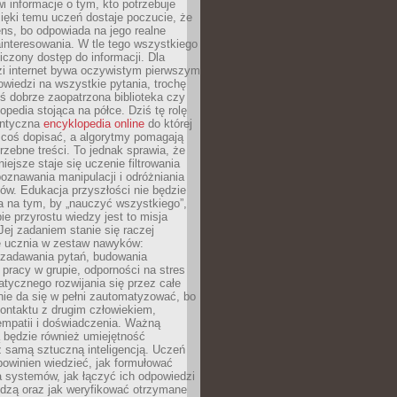
i informacje o tym, kto potrzebuje
ięki temu uczeń dostaje poczucie, że
ns, bo odpowiada na jego realne
ainteresowania. W tle tego wszystkiego
niczony dostęp do informacji. Dla
zi internet bywa oczywistym pierwszym
wiedzi na wszystkie pytania, trochę
yś dobrze zaopatrzona biblioteka czy
opedia stojąca na półce. Dziś tę rolę
antyczna
encyklopedia online
do której
coś dopisać, a algorytmy pomagają
rzebne treści. To jednak sprawia, że
iejsze staje się uczenie filtrowania
oznawania manipulacji i odróżniania
któw. Edukacja przyszłości nie będzie
a na tym, by „nauczyć wszystkiego”,
ie przyrostu wiedzy jest to misja
Jej zadaniem stanie się raczej
 ucznia w zestaw nawyków:
 zadawania pytań, budowania
pracy w grupie, odporności na stres
tycznego rozwijania się przez całe
nie da się w pełni zautomatyzować, bo
ontaktu z drugim człowiekiem,
empatii i doświadczenia. Ważną
 będzie również umiejętność
 samą sztuczną inteligencją. Uczeń
powinien wiedzieć, jak formułować
a systemów, jak łączyć ich odpowiedzi
edzą oraz jak weryfikować otrzymane