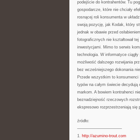
podejście do kontrahentów. Tu pog
gospodarcze, które nie chciały ef
rosnącej roli konsumenta w układz
swoją pozycję, jak Kodak, który s
jednak w obawie przed osłabienie
fotograficznych nie kształtował te
inwestycjami. Mimo to serwis komp
technologia. W informatyce ciągły
możliwość dalszego rozwijania pr
bez wcześniejszego dokonania nie
Przede wszystkim to konsumenci 
typów na całym świecie decydują 
markom. A bowiem kontrahenci niez
beznadziejność rzeczowych rozstr
ekspresowo rozprzestrzeniają się
źródło:
———————————
1.
http://azumino-trout.com