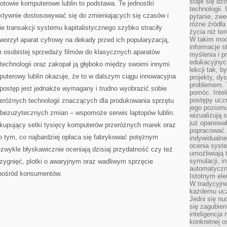
staje się dz
otowie komputerowe lublin to podstawa. Te jednostki
technologii.
ektywnie dostosowywać się do zmieniających się czasów i
pytanie, zw
różne źródła
ie transakcji systemu kapitalistycznego szybko straciły
życia niż ten
W takim mod
tworzył aparat cyfrowy na dekady przed ich popularyzacją,
informacje s
m osobistej sprzedaży filmów do klasycznych aparatów
myślenia i 
edukacyjnych
j technologii oraz zakopał ją głęboko między swoimi innymi
lekcji tak, 
uterowy lublin okazuje, że to w dalszym ciągu innowacyjna
projekty, dy
problemem. 
 postęp jest jednakże wymagany i trudno wyobrazić sobie
pomóc. Intel
postępy ucz
zeróżnych technologii znaczących dla produkowania sprzętu
jego poziomu
bezużytecznych zmian – wspomoże serwis laptopów lublin.
wizualizują 
już opanowa
kupujący setki tysięcy komputerów przeróżnych marek oraz
popracować. 
o tym, co najbardziej opłaca się fabrykować potężnym
indywidualn
ocenia syst
wykle błyskawicznie oceniają dzisiaj przydatność czy też
umożliwiają 
symulacji, i
zygnięć, plotki o awaryjnym oraz wadliwym sprzęcie
automatyczn
 pośród konsumentów.
Istotnym ele
W tradycyjne
każdemu ucz
Jedni się nu
się zagubien
inteligencja
konkretnej 