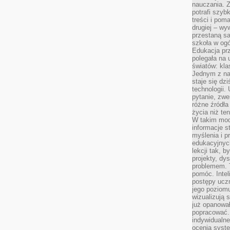
nauczania. Z
potrafi szyb
treści i po
drugiej – wy
przestaną sa
szkoła w og
Edukacja prz
polegała na
światów: kla
Jednym z na
staje się dz
technologii.
pytanie, zw
różne źródła
życia niż ten
W takim mod
informacje s
myślenia i 
edukacyjnych
lekcji tak, 
projekty, dy
problemem. 
pomóc. Intel
postępy ucz
jego poziomu
wizualizują 
już opanowa
popracować. 
indywidualn
ocenia syst