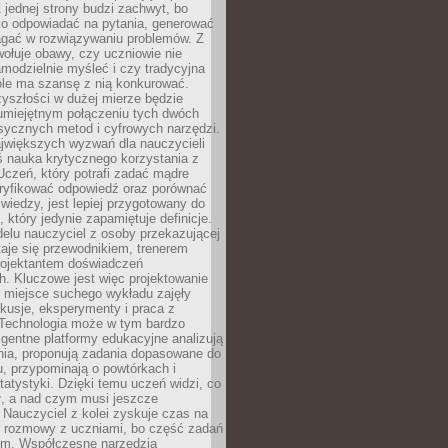
 jednej strony budzi zachwyt, bo
ko odpowiadać na pytania, generować
magać w rozwiązywaniu problemów. Z
wołuje obawy, czy uczniowie nie
modzielnie myśleć i czy tradycyjna
óle ma szansę z nią konkurować.
yszłości w dużej mierze będzie
 umiejętnym połączeniu tych dwóch
sycznych metod i cyfrowych narzędzi.
jwiększych wyzwań dla nauczycieli
iś nauka krytycznego korzystania z
 Uczeń, który potrafi zadać mądre
eryfikować odpowiedź oraz porównać
 wiedzy, jest lepiej przygotowany do
, który jedynie zapamiętuje definicje.
elu nauczyciel z osoby przekazującej
taje się przewodnikiem, trenerem
projektantem doświadczeń
. Kluczowe jest więc projektowanie
by miejsce suchego wykładu zajęły
skusje, eksperymenty i praca z
Technologia może w tym bardzo
igentne platformy edukacyjne analizują
nia, proponują zadania dopasowane do
, przypominają o powtórkach i
statystyki. Dzięki temu uczeń widzi, co
ł, a nad czym musi jeszcze
Nauczyciel z kolei zyskuje czas na
e rozmowy z uczniami, bo część zadań
em. Współczesne narzędzia