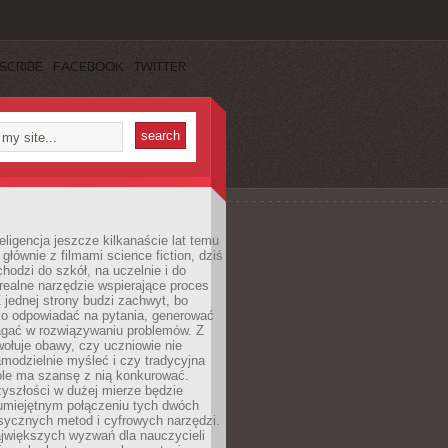
SCRIBE
FACEBOOK
TWITTER
eligencja jeszcze kilkanaście lat temu
 głównie z filmami science fiction, dziś
hodzi do szkół, na uczelnie i do
ealne narzędzie wspierające proces
 jednej strony budzi zachwyt, bo
ko odpowiadać na pytania, generować
magać w rozwiązywaniu problemów. Z
wołuje obawy, czy uczniowie nie
modzielnie myśleć i czy tradycyjna
óle ma szansę z nią konkurować.
yszłości w dużej mierze będzie
 umiejętnym połączeniu tych dwóch
sycznych metod i cyfrowych narzędzi.
jwiększych wyzwań dla nauczycieli