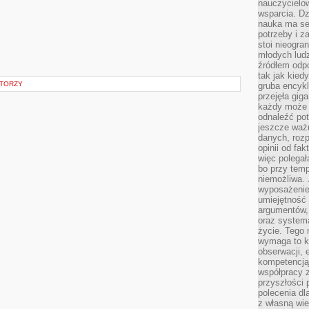
nauczycielow
wsparcia. Dz
nauka ma se
potrzeby i z
stoi nieogra
młodych lud
źródłem odpo
tak jak kied
ATORZY
gruba encykl
przejęła gig
każdy może 
odnaleźć pot
jeszcze ważn
danych, rozp
opinii od fa
więc polegał
bo przy temp
niemożliwa. 
wyposażenie
umiejętność
argumentów, 
oraz systema
życie. Tego 
wymaga to k
obserwacji, 
kompetencją
współpracy z
przyszłości 
polecenia dl
z własną wi