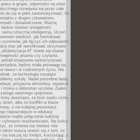
pracy w grupie, odporności na stres
tycznego rozwijania się przez całe
nie da się w pełni zautomatyzować, bo
ontaktu z drugim człowiekiem,
empatii i doświadczenia. Ważną
 będzie również umiejętność
 samą sztuczną inteligencją. Uczeń
powinien wiedzieć, jak formułować
a systemów, jak łączyć ich odpowiedzi
edzą oraz jak weryfikować otrzymane
„alfabetyzacja AI” stanie się równie
umiejętność pisania czy czytania.
 potrafi kreatywnie wykorzystywać
 narzędzia, będzie miała przewagę na
 w nauce i w codziennym życiu. Nie
ednak, że technologia rozwiąże
roblemy szkoły. Nadal potrzebne będą
elacje, przyjazna atmosfera, wsparcie
i troska o dobrostan uczniów. Żaden
 zastąpi uważnego spojrzenia
 który dostrzeże, że ktoś siedzi cicho,
 dzień, albo że konflikt w klasie
wy, a nie kolejnej prezentacji.
ego najważniejsze w edukacji
będzie mądre połączenie ludzkiej
 z cyfrowymi możliwościami. Na końcu
yć, że zmienia się również rola
i także muszą oswoić się z tym, że
 się inaczej niż kiedyś, korzystając z
tform i inteligentnych aplikacji. Od