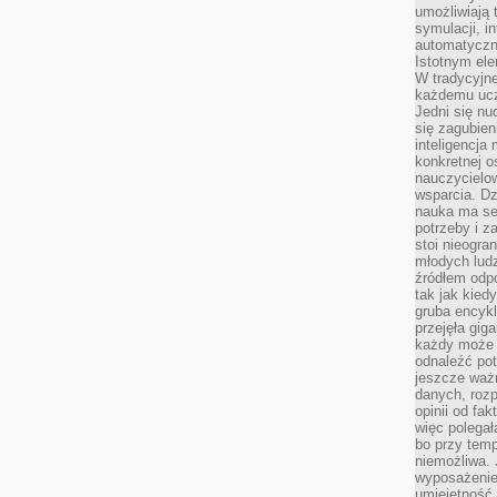
umożliwiają 
symulacji, i
automatyczn
Istotnym ele
W tradycyjne
każdemu ucz
Jedni się nu
się zagubien
inteligencja
konkretnej 
nauczycielow
wsparcia. Dz
nauka ma se
potrzeby i z
stoi nieogra
młodych lud
źródłem odpo
tak jak kied
gruba encykl
przejęła gig
każdy może 
odnaleźć pot
jeszcze ważn
danych, rozp
opinii od fa
więc polegał
bo przy temp
niemożliwa. 
wyposażenie
umiejętność