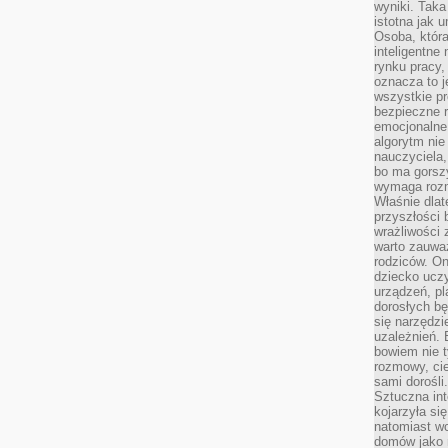
wyniki. Taka 
istotna jak 
Osoba, która
inteligentne
rynku pracy,
oznacza to j
wszystkie p
bezpieczne r
emocjonalne 
algorytm nie
nauczyciela,
bo ma gorszy
wymaga rozmo
Właśnie dlat
przyszłości 
wrażliwości
warto zauważ
rodziców. On
dziecko uczy
urządzeń, pla
dorosłych bę
się narzędzi
uzależnień. 
bowiem nie t
rozmowy, cie
sami dorośli.
Sztuczna int
kojarzyła się
natomiast wc
domów jako r