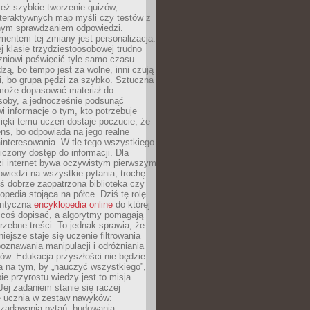
też szybkie tworzenie quizów,
nteraktywnych map myśli czy testów z
ym sprawdzaniem odpowiedzi.
mentem tej zmiany jest personalizacja.
j klasie trzydziestoosobowej trudno
niowi poświęcić tyle samo czasu.
dzą, bo tempo jest za wolne, inni czują
i, bo grupa pędzi za szybko. Sztuczna
 może dopasować materiał do
osoby, a jednocześnie podsunąć
i informacje o tym, kto potrzebuje
ięki temu uczeń dostaje poczucie, że
ns, bo odpowiada na jego realne
ainteresowania. W tle tego wszystkiego
niczony dostęp do informacji. Dla
zi internet bywa oczywistym pierwszym
wiedzi na wszystkie pytania, trochę
yś dobrze zaopatrzona biblioteka czy
opedia stojąca na półce. Dziś tę rolę
antyczna
encyklopedia online
do której
coś dopisać, a algorytmy pomagają
rzebne treści. To jednak sprawia, że
iejsze staje się uczenie filtrowania
oznawania manipulacji i odróżniania
któw. Edukacja przyszłości nie będzie
a na tym, by „nauczyć wszystkiego”,
ie przyrostu wiedzy jest to misja
Jej zadaniem stanie się raczej
 ucznia w zestaw nawyków:
 zadawania pytań, budowania