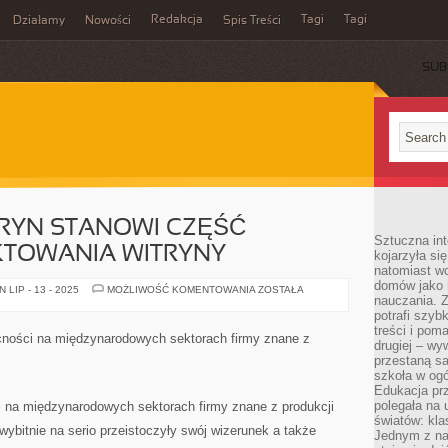
Redakcja
Tagi
Tagi
Działamy
Nowości
Spis Treści
SUB
Ć
RYN STANOWI CZĘŚĆ
Sztuczna int
KTOWANIA WITRYNY
kojarzyła się
natomiast wc
domów jako r
KODOWANIE
LIP - 13 - 2025
MOŻLIWOŚĆ KOMENTOWANIA
ZOSTAŁA
nauczania. Z
WITRYN
STANOWI
potrafi szyb
CZĘŚĆ
treści i po
PROCESU
cności na międzynarodowych sektorach firmy znane z
PROJEKTOWANIA
drugiej – wy
WITRYNY
przestaną sa
szkoła w og
Edukacja prz
polegała na
 na międzynarodowych sektorach firmy znane z produkcji
światów: kla
bitnie na serio przeistoczyły swój wizerunek a także
Jednym z na