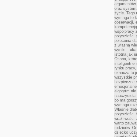
argumentów, 
oraz systema
życie. Tego 
wymaga to k
obserwacji, 
kompetencją
współpracy z
przyszłości 
polecenia dl
z własną wi
wyniki. Taka 
istotna jak 
Osoba, która
inteligentne
rynku pracy,
oznacza to j
wszystkie p
bezpieczne r
emocjonalne 
algorytm nie
nauczyciela,
bo ma gorszy
wymaga rozmo
Właśnie dlat
przyszłości 
wrażliwości
warto zauważ
rodziców. On
dziecko uczy
urządzeń, pla