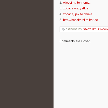
2.
więcej na ten temat
3.
zobacz wszystkie
4.
zobacz, jak to działa
5.
http://baeckerei-mikat.de
CATEGORIES:
STARTUPY I INNOW
Comments are closed.