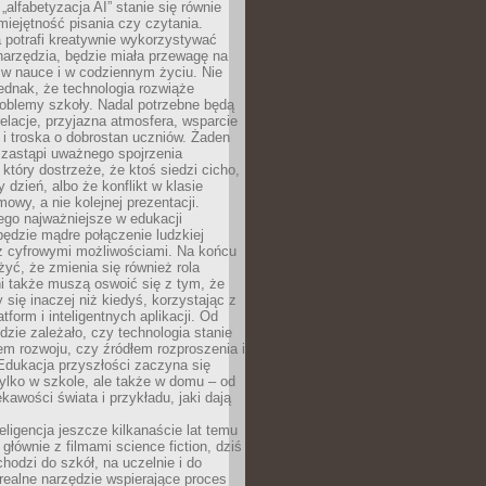
„alfabetyzacja AI” stanie się równie
umiejętność pisania czy czytania.
 potrafi kreatywnie wykorzystywać
 narzędzia, będzie miała przewagę na
 w nauce i w codziennym życiu. Nie
ednak, że technologia rozwiąże
roblemy szkoły. Nadal potrzebne będą
elacje, przyjazna atmosfera, wsparcie
i troska o dobrostan uczniów. Żaden
 zastąpi uważnego spojrzenia
 który dostrzeże, że ktoś siedzi cicho,
 dzień, albo że konflikt w klasie
wy, a nie kolejnej prezentacji.
ego najważniejsze w edukacji
będzie mądre połączenie ludzkiej
 z cyfrowymi możliwościami. Na końcu
yć, że zmienia się również rola
i także muszą oswoić się z tym, że
 się inaczej niż kiedyś, korzystając z
tform i inteligentnych aplikacji. Od
dzie zależało, czy technologia stanie
em rozwoju, czy źródłem rozproszenia i
Edukacja przyszłości zaczyna się
ylko w szkole, ale także w domu – od
kawości świata i przykładu, jaki dają
eligencja jeszcze kilkanaście lat temu
 głównie z filmami science fiction, dziś
hodzi do szkół, na uczelnie i do
ealne narzędzie wspierające proces